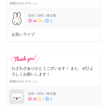
依頼されたチケット
女性
/
30代
/
東京都
sentiment_satisfied
sentiment_neutral
sentiment_dissatisfied
44
0
1
お笑いライブ
わざわざありがとうございます！ また、ぜひよ
ろしくお願いします！
依頼されたチケット
女性
/
40代
/
東京都
sentiment_satisfied
sentiment_neutral
sentiment_dissatisfied
28
1
1