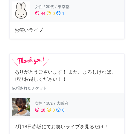
女性
/
30代
/
東京都
sentiment_satisfied
sentiment_neutral
sentiment_dissatisfied
44
0
1
お笑いライブ
ありがとうございます！ また、よろしければ、
ぜひお越しください！！
依頼されたチケット
女性
/
30's
/
大阪府
sentiment_satisfied
sentiment_neutral
sentiment_dissatisfied
18
0
0
2月18日赤坂にてお笑いライブを見るだけ！