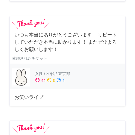
いつも本当にありがとうございます！ リピート
していただき本当に助かります！ またぜひよろ
しくお願いします！
依頼されたチケット
女性
/
30代
/
東京都
sentiment_satisfied
sentiment_neutral
sentiment_dissatisfied
44
0
1
お笑いライブ