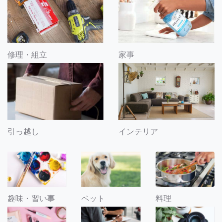
修理・組立
家事
引っ越し
インテリア
趣味・習い事
ペット
料理