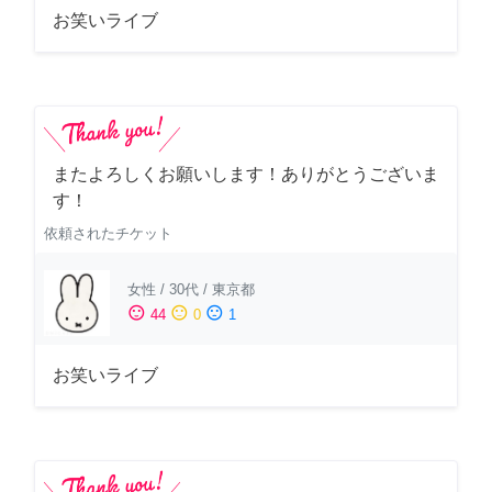
お笑いライブ
またよろしくお願いします！ありがとうございま
す！
依頼されたチケット
女性
/
30代
/
東京都
sentiment_satisfied
sentiment_neutral
sentiment_dissatisfied
44
0
1
お笑いライブ