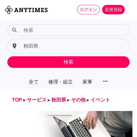
ログイン
新規登録
search
place
検索
more_horiz
全て
修理・組立
家事
TOP
▸
サービス
▸
秋田県
▸
その他
▸
イベント