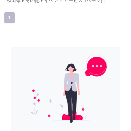
秋田県
▸ その他
▸ イベント
サービス
1ページ目
1