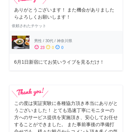
ありがとうございます！ また機会がありました
らよろしくお願いします！
依頼されたチケット
男性
/
30代
/
神奈川県
sentiment_satisfied
sentiment_neutral
sentiment_dissatisfied
23
0
0
6月1日新宿にてお笑いライブを見るだけ！
この度は実証実験に各種協力頂き本当にありがと
うございました！ とても迅速丁寧にモニターの
方へのサービス提供を実施頂き、安心してお任せ
することができました。 また事前事後の準備打
合せでも、様々な観点からコメント頂き多くの気