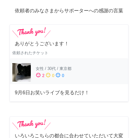
依頼者のみなさまからサポーターへの感謝の言葉
ありがとうございます！
依頼されたチケット
女性
/
30代
/
東京都
sentiment_satisfied
sentiment_neutral
sentiment_dissatisfied
2
0
0
9月6日お笑いライブを見るだけ！
いろいろこちらの都合に合わせていただいて大変