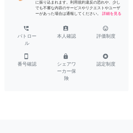
に振り込まれます。利用規約違反の恐れや、少し
でも不審な内容のサービスやリクエストやユーザ
ーがあった場合は通報してください。
詳細を見る
perm_phone_msg
assignment_ind
tag_faces
パトロー
本人確認
評価制度
ル
smartphone
lock
stars
番号確認
シェアワ
認定制度
ーカー保
険