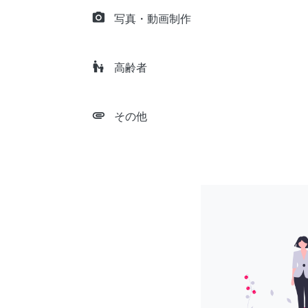
camera_alt
写真・動画制作
escalator_warning
高齢者
attachment
その他