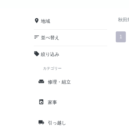
秋田
place
地域
sort
1
並べ替え
local_offer
絞り込み
カテゴリー
weekend
修理・組立
local_laundry_service
家事
local_shipping
引っ越し