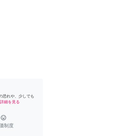
の恐れや、少しでも
詳細を見る
tag_faces
価制度