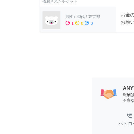
依頼されたチケット
お金
男性
/
30代
/
東京都
お願
sentiment_satisfied
sentiment_neutral
sentiment_dissatisfied
1
0
0
AN
報酬
不審
perm_phone_msg
パトロ