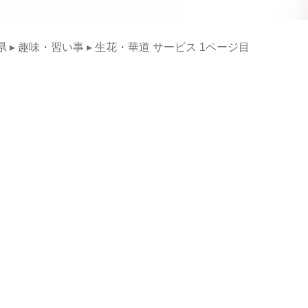
県
▸ 趣味・習い事
▸ 生花・華道
サービス
1ページ目