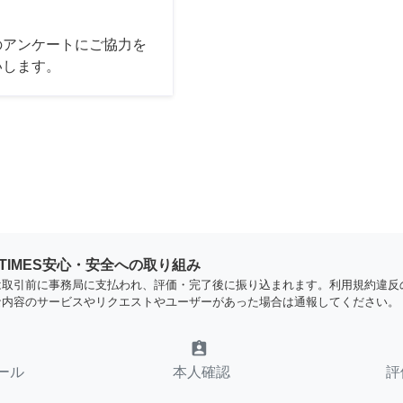
のアンケートにご協力を
いします。
YTIMES安心・安全への取り組み
は取引前に事務局に支払われ、評価・完了後に振り込まれます。利用規約違反
な内容のサービスやリクエストやユーザーがあった場合は通報してください。
assignment_ind
ール
本人確認
評