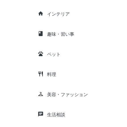
home
インテリア
class
趣味・習い事
pets
ペット
restaurant
料理
checkroom
美容・ファッション
chat
生活相談