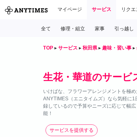
マイページ
サービス
リクエ
全て
修理・組立
家事
引っ越し
TOP
▸
サービス
▸
秋田県
▸
趣味・習い事
▸
生花・華道のサービ
いけばな、フラワーアレンジメントを極め
ANYTIMES（エニタイムズ）なら気軽
録しているので予算やニーズに応じて幅広
能！
サービスを提供する