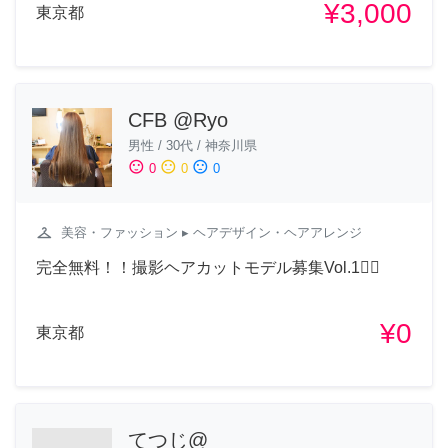
¥3,000
東京都
CFB @Ryo
男性
/
30代
/
神奈川県
sentiment_satisfied
sentiment_neutral
sentiment_dissatisfied
0
0
0
checkroom
美容・ファッション
▸ ヘアデザイン・ヘアアレンジ
完全無料！！撮影ヘアカットモデル募集Vol.1💇‍♀️
¥0
東京都
てつじ@