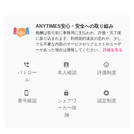
ANYTIMES安心・安全への取り組み
報酬は取引前に事務局に支払われ、評価・完了後
に振り込まれます。利用規約違反の恐れや、少し
でも不審な内容のサービスやリクエストやユーザ
ーがあった場合は通報してください。
詳細を見る
perm_phone_msg
assignment_ind
tag_faces
パトロー
本人確認
評価制度
ル
smartphone
lock
stars
番号確認
シェアワ
認定制度
ーカー保
険