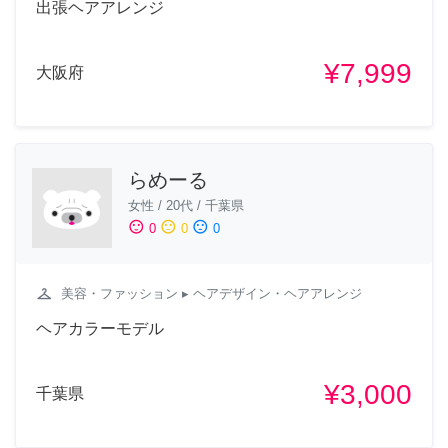
出張ヘアアレンジ
¥7,999
大阪府
らめーる
女性
/
20代
/
千葉県
sentiment_satisfied
sentiment_neutral
sentiment_dissatisfied
0
0
0
checkroom
美容・ファッション
▸ ヘアデザイン・ヘアアレンジ
ヘアカラーモデル
¥3,000
千葉県