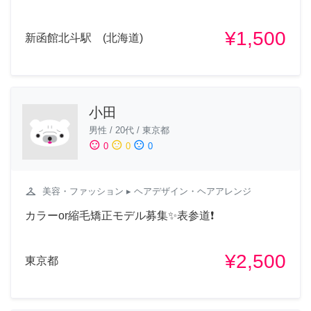
¥1,500
新函館北斗駅 (北海道)
小田
男性
/
20代
/
東京都
sentiment_satisfied
sentiment_neutral
sentiment_dissatisfied
0
0
0
checkroom
美容・ファッション
▸ ヘアデザイン・ヘアアレンジ
カラーor縮毛矯正モデル募集✨表参道❗️
¥2,500
東京都