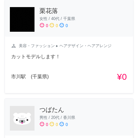
栗花落
女性
/
40代
/
千葉県
sentiment_satisfied
sentiment_neutral
sentiment_dissatisfied
0
0
0
checkroom
美容・ファッション
▸ ヘアデザイン・ヘアアレンジ
カットモデルします！
¥0
市川駅 (千葉県)
つばたん
男性
/
20代
/
香川県
sentiment_satisfied
sentiment_neutral
sentiment_dissatisfied
0
0
0