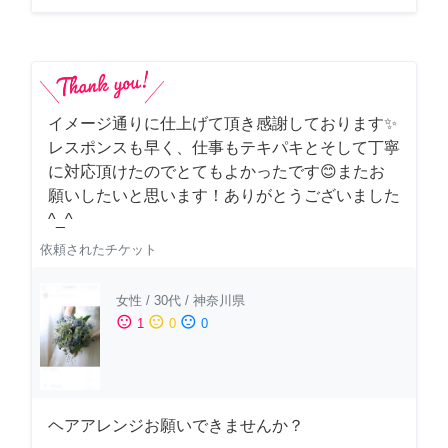
イメージ通りに仕上げて頂き感謝しております✨
レスポンスも早く、仕事もテキパキとそして丁寧
に対応頂けたのでとてもよかったです😊またお
願いしたいと思います！ありがとうございました
^_^
依頼されたチケット
女性
/
30代
/
神奈川県
sentiment_satisfied
sentiment_neutral
sentiment_dissatisfied
1
0
0
ヘアアレンジお願いできませんか？