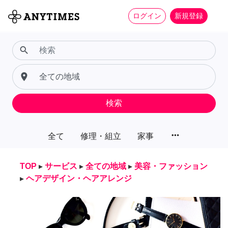
ログイン
新規登録
search
place
検索
more_horiz
全て
修理・組立
家事
TOP
▸
サービス
▸
全ての地域
▸
美容・ファッション
▸
ヘアデザイン・ヘアアレンジ