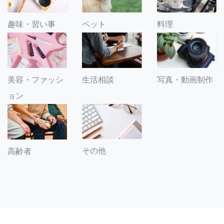
趣味・習い事
ペット
料理
美容・ファッシ
生活相談
写真・動画制作
ョン
その他
高齢者