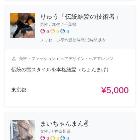
りゅう「伝統結髪の技術者」
男性
/
20代
/
千葉県
sentiment_satisfied
sentiment_neutral
sentiment_dissatisfied
0
0
0
メッセージ平均返信時間: 3時間以内
checkroom
美容・ファッション
▸ ヘアデザイン・ヘアアレンジ
伝統の髷スタイルを本格結髪（ちょんまげ）
¥5,000
東京都
まいちゃんまん✌️
女性
/
/
神奈川県
sentiment_satisfied
sentiment_neutral
sentiment_dissatisfied
0
0
0