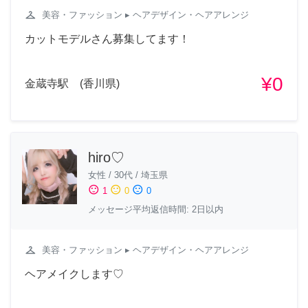
checkroom
美容・ファッション
▸ ヘアデザイン・ヘアアレンジ
カットモデルさん募集してます！
¥0
金蔵寺駅 (香川県)
hiro♡
女性
/
30代
/
埼玉県
sentiment_satisfied
sentiment_neutral
sentiment_dissatisfied
1
0
0
メッセージ平均返信時間: 2日以内
checkroom
美容・ファッション
▸ ヘアデザイン・ヘアアレンジ
ヘアメイクします♡