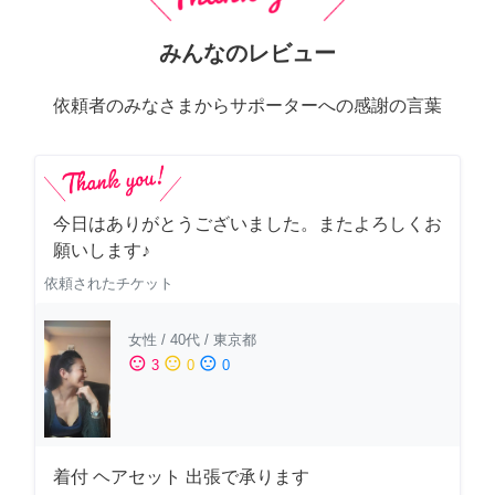
みんなのレビュー
依頼者のみなさまからサポーターへの感謝の言葉
今日はありがとうございました。またよろしくお
願いします♪
依頼されたチケット
女性
/
40代
/
東京都
sentiment_satisfied
sentiment_neutral
sentiment_dissatisfied
3
0
0
着付 ヘアセット 出張で承ります