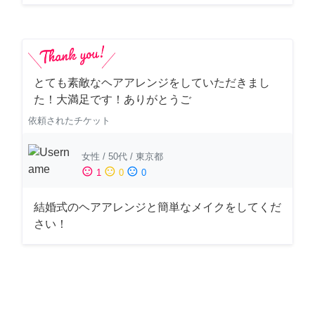
とても素敵なヘアアレンジをしていただきまし
た！大満足です！ありがとうご
依頼されたチケット
女性
/
50代
/
東京都
sentiment_satisfied
sentiment_neutral
sentiment_dissatisfied
1
0
0
結婚式のヘアアレンジと簡単なメイクをしてくだ
さい！