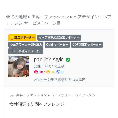
全ての地域
▸ 美容・ファッション
▸ ヘアデザイン・ヘア
アレンジ
サービス
1ページ目
認定サポーター
イケア家具組立認定サポーター
シェアワーカー保険加入
Gold サポーター
COFO認定サポーター
ラシカル認定サポーター
papillon style
check_circle
女性
/
30代
/
埼玉県
sentiment_satisfied
sentiment_neutral
sentiment_dissatisfied
187
10
0
メッセージ平均返信時間: 2日以内
checkroom
美容・ファッション
▸ ヘアデザイン・ヘアアレンジ
女性限定！訪問ヘアアレンジ