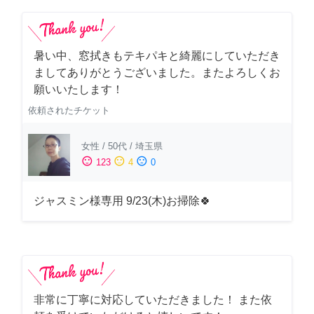
暑い中、窓拭きもテキパキと綺麗にしていただき
ましてありがとうございました。またよろしくお
願いいたします！
依頼されたチケット
女性
/
50代
/
埼玉県
sentiment_satisfied
sentiment_neutral
sentiment_dissatisfied
123
4
0
ジャスミン様専用 9/23(木)お掃除🍀
非常に丁寧に対応していただきました！ また依