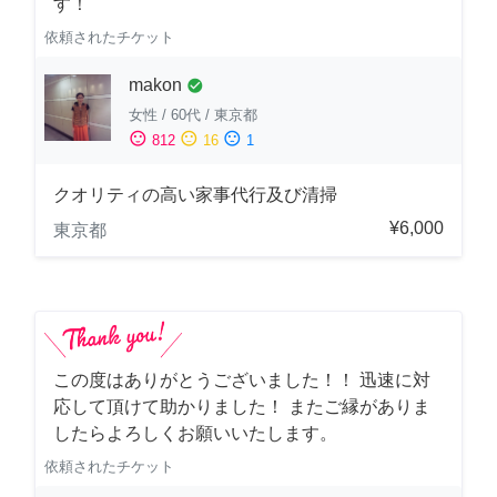
す！
依頼されたチケット
makon
check_circle
女性
/
60代
/
東京都
sentiment_satisfied
sentiment_neutral
sentiment_dissatisfied
812
16
1
クオリティの高い家事代行及び清掃
¥6,000
東京都
この度はありがとうございました！！ 迅速に対
応して頂けて助かりました！ またご縁がありま
したらよろしくお願いいたします。
依頼されたチケット