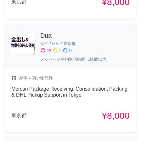
¥8,000
東京都
Dua
女性
/
50's
/
東京都
sentiment_satisfied
sentiment_neutral
sentiment_dissatisfied
13
0
0
メッセージ平均返信時間: 1時間以内
local_laundry_service
家事
▸ 買い物代行
Mercari Package Receiving, Consolidation, Packing
& DHL Pickup Support in Tokyo
¥8,000
東京都