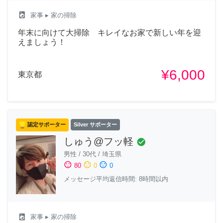
local_laundry_service
家事
▸ 家の掃除
年末に向けて大掃除 キレイなお家で新しい年を迎
えましょう！
¥6,000
東京都
認定サポーター
Silver サポーター
しゅう@フッ軽
check_circle
男性
/
30代
/
埼玉県
sentiment_satisfied
sentiment_neutral
sentiment_dissatisfied
80
0
0
メッセージ平均返信時間: 8時間以内
local_laundry_service
家事
▸ 家の掃除