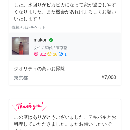
した。水回りがピカピカになって家が過ごしやす
くなりました。また機会があればよろしくお願い
いたします！
依頼されたチケット
makon
check_circle
女性
/
60代
/
東京都
sentiment_satisfied
sentiment_neutral
sentiment_dissatisfied
812
16
1
クオリティの高いお掃除
¥7,000
東京都
この度はありがとうございました。テキパキとお
料理していただきました。またお願いしたいで