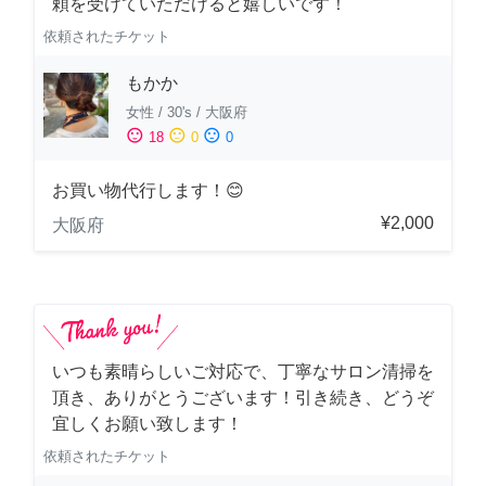
頼を受けていただけると嬉しいです！
依頼されたチケット
もかか
女性
/
30's
/
大阪府
sentiment_satisfied
sentiment_neutral
sentiment_dissatisfied
18
0
0
お買い物代行します！😊
¥2,000
大阪府
いつも素晴らしいご対応で、丁寧なサロン清掃を
頂き、ありがとうございます！引き続き、どうぞ
宜しくお願い致します！
依頼されたチケット