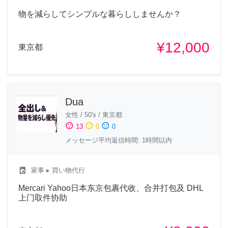
物を減らしてシンプルな暮らししませんか？
¥12,000
東京都
Dua
女性
/
50's
/
東京都
sentiment_satisfied
sentiment_neutral
sentiment_dissatisfied
13
0
0
メッセージ平均返信時間: 1時間以内
local_laundry_service
家事
▸ 買い物代行
Mercari Yahoo日本东京包裹代收、合并打包及 DHL
上门取件协助