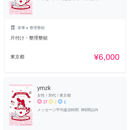
local_laundry_service
家事
▸ 整理整頓
片付け・整理整頓
¥6,000
東京都
ymzk
女性
/
30代
/
東京都
sentiment_satisfied
sentiment_neutral
sentiment_dissatisfied
27
2
1
メッセージ平均返信時間: 8時間以内