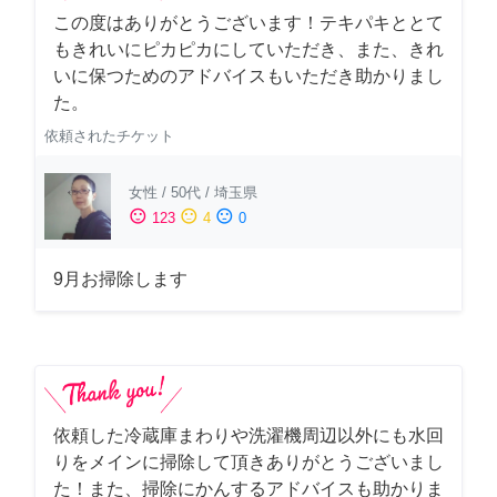
この度はありがとうございます！テキパキととて
もきれいにピカピカにしていただき、また、きれ
いに保つためのアドバイスもいただき助かりまし
た。
依頼されたチケット
女性
/
50代
/
埼玉県
sentiment_satisfied
sentiment_neutral
sentiment_dissatisfied
123
4
0
9月お掃除します
依頼した冷蔵庫まわりや洗濯機周辺以外にも水回
りをメインに掃除して頂きありがとうございまし
た！また、掃除にかんするアドバイスも助かりま