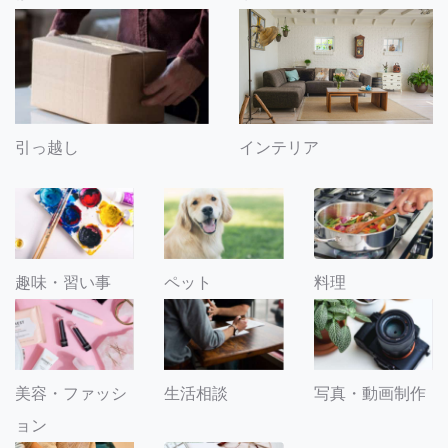
引っ越し
インテリア
趣味・習い事
ペット
料理
美容・ファッシ
生活相談
写真・動画制作
ョン