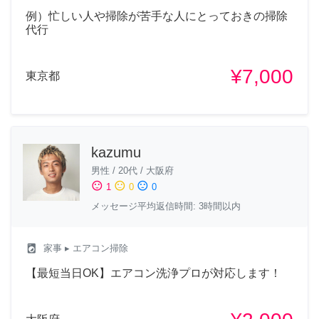
例）忙しい人や掃除が苦手な人にとっておきの掃除
代行
¥7,000
東京都
kazumu
男性
/
20代
/
大阪府
sentiment_satisfied
sentiment_neutral
sentiment_dissatisfied
1
0
0
メッセージ平均返信時間: 3時間以内
local_laundry_service
家事
▸ エアコン掃除
【最短当日OK】エアコン洗浄プロが対応します！