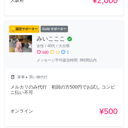
¥2,000
大阪府
認定サポーター
Gold サポーター
みいこここ
check_circle
女性
/
40代
/
大分県
sentiment_satisfied
sentiment_neutral
sentiment_dissatisfied
690
10
1
メッセージ平均返信時間: 8時間以内
local_laundry_service
家事
▸ 買い物代行
メルカリのみ代行 初回の方500円でお試し コンビ
ニ払い不可
¥500
オンライン