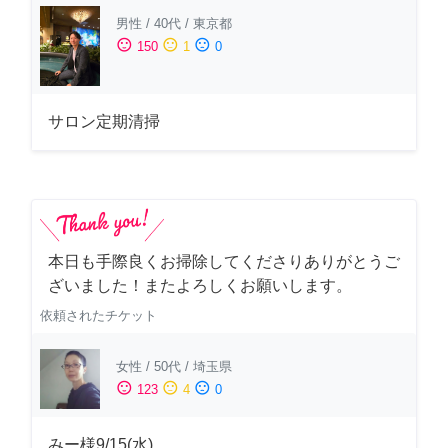
男性
/
40代
/
東京都
sentiment_satisfied
sentiment_neutral
sentiment_dissatisfied
150
1
0
サロン定期清掃
本日も手際良くお掃除してくださりありがとうご
ざいました！またよろしくお願いします。
依頼されたチケット
女性
/
50代
/
埼玉県
sentiment_satisfied
sentiment_neutral
sentiment_dissatisfied
123
4
0
みー様9/15(水)