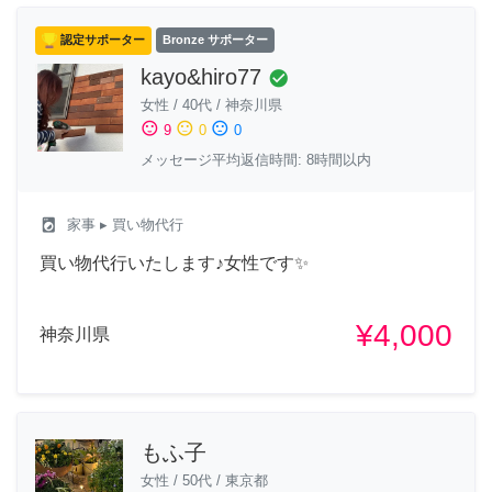
認定サポーター
Bronze サポーター
kayo&hiro77
check_circle
女性
/
40代
/
神奈川県
sentiment_satisfied
sentiment_neutral
sentiment_dissatisfied
9
0
0
メッセージ平均返信時間: 8時間以内
local_laundry_service
家事
▸ 買い物代行
買い物代行いたします♪女性です✨
¥4,000
神奈川県
もふ子
女性
/
50代
/
東京都