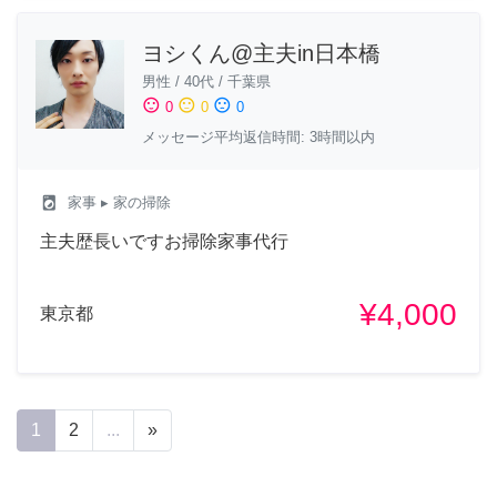
ヨシくん@主夫in日本橋
男性
/
40代
/
千葉県
sentiment_satisfied
sentiment_neutral
sentiment_dissatisfied
0
0
0
メッセージ平均返信時間: 3時間以内
local_laundry_service
家事
▸ 家の掃除
主夫歴長いですお掃除家事代行
¥4,000
東京都
1
2
...
»