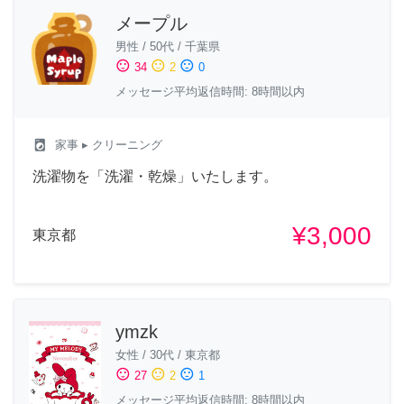
メープル
男性
/
50代
/
千葉県
sentiment_satisfied
sentiment_neutral
sentiment_dissatisfied
34
2
0
メッセージ平均返信時間: 8時間以内
local_laundry_service
家事
▸ クリーニング
洗濯物を「洗濯・乾燥」いたします。
¥3,000
東京都
ymzk
女性
/
30代
/
東京都
sentiment_satisfied
sentiment_neutral
sentiment_dissatisfied
27
2
1
メッセージ平均返信時間: 8時間以内