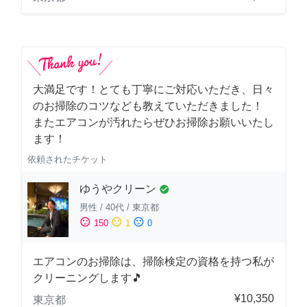
大満足です！とても丁寧にご対応いただき、日々
のお掃除のコツなども教えていただきました！
またエアコンが汚れたらぜひお掃除お願いいたし
ます！
依頼されたチケット
ゆうやクリーン
check_circle
男性
/
40代
/
東京都
sentiment_satisfied
sentiment_neutral
sentiment_dissatisfied
150
1
0
エアコンのお掃除は、掃除検定の資格を持つ私が
クリーニングします🎵
¥10,350
東京都