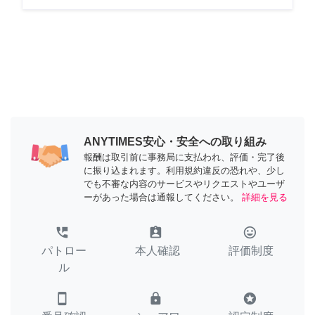
ANYTIMES安心・安全への取り組み
報酬は取引前に事務局に支払われ、評価・完了後
に振り込まれます。利用規約違反の恐れや、少し
でも不審な内容のサービスやリクエストやユーザ
ーがあった場合は通報してください。
詳細を見る
perm_phone_msg
assignment_ind
tag_faces
パトロー
本人確認
評価制度
ル
smartphone
lock
stars