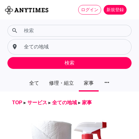
ログイン
新規登録
search
place
検索
more_horiz
全て
修理・組立
家事
TOP
▸
サービス
▸
全ての地域
▸
家事