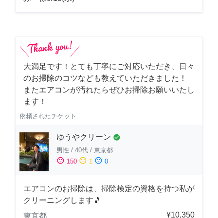
大満足です！とても丁寧にご対応いただき、日々
のお掃除のコツなども教えていただきました！
またエアコンが汚れたらぜひお掃除お願いいたし
ます！
依頼されたチケット
ゆうやクリーン
check_circle
男性
/
40代
/
東京都
sentiment_satisfied
sentiment_neutral
sentiment_dissatisfied
150
1
0
エアコンのお掃除は、掃除検定の資格を持つ私が
クリーニングします🎵
¥10,350
東京都