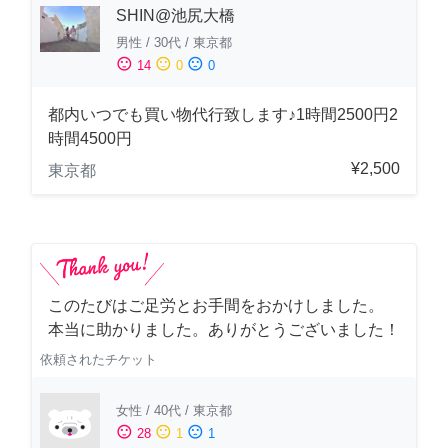
SHIN@池尻大橋
男性
/
30代
/
東京都
sentiment_satisfied
sentiment_neutral
sentiment_dissatisfied
14
0
0
都内いつでも買い物代行致します♪1時間2500円2
時間4500円
¥2,500
東京都
このたびはご足労とお手間をおかけしました。
本当に助かりました。ありがとうございました！
依頼されたチケット
女性
/
40代
/
東京都
sentiment_satisfied
sentiment_neutral
sentiment_dissatisfied
28
1
1