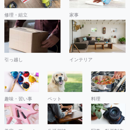
修理・組立
家事
引っ越し
インテリア
趣味・習い事
ペット
料理