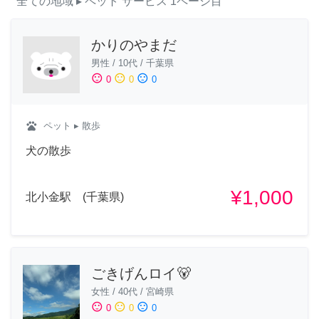
全ての地域
▸ ペット
サービス
1ページ目
かりのやまだ
男性
/
10代
/
千葉県
sentiment_satisfied
sentiment_neutral
sentiment_dissatisfied
0
0
0
pets
ペット
▸ 散歩
犬の散歩
¥1,000
北小金駅 (千葉県)
ごきげんロイ🐻
女性
/
40代
/
宮崎県
sentiment_satisfied
sentiment_neutral
sentiment_dissatisfied
0
0
0