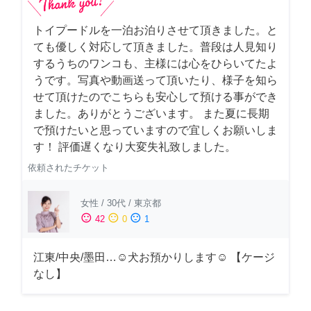
トイプードルを一泊お泊りさせて頂きました。と
ても優しく対応して頂きました。普段は人見知り
するうちのワンコも、主様には心をひらいてたよ
うです。写真や動画送って頂いたり、様子を知ら
せて頂けたのでこちらも安心して預ける事ができ
ました。ありがとうございます。 また夏に長期
で預けたいと思っていますので宜しくお願いしま
す！ 評価遅くなり大変失礼致しました。
依頼されたチケット
女性
/
30代
/
東京都
sentiment_satisfied
sentiment_neutral
sentiment_dissatisfied
42
0
1
江東/中央/墨田…☺︎犬お預かりします☺︎ 【ケージ
なし】