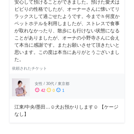
安心して預けることができました。預けた愛犬は
ビビりの性格でしたが、オーナーさんに懐いてリ
ラックスして過ごせたようです。今までｈ何度か
ペットホテルを利用しましたが、ストレスで食事
が取れなかったり、散歩にも行けない状態になる
ことがありましたが、オーナの小野寺さんに会え
て本当に感謝です。またお願いさせて頂きたいと
思います。この度は本当にありがとうございまし
た。
依頼されたチケット
女性
/
30代
/
東京都
sentiment_satisfied
sentiment_neutral
sentiment_dissatisfied
42
0
1
江東/中央/墨田…☺︎犬お預かりします☺︎ 【ケージ
なし】