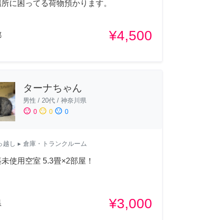
場所に困ってる荷物預かります。
¥4,500
都
ターナちゃん
男性
/
20代
/
神奈川県
sentiment_satisfied
sentiment_neutral
sentiment_dissatisfied
0
0
0
っ越し
▸ 倉庫・トランクルーム
未使用空室 5.3畳×2部屋！
¥3,000
県