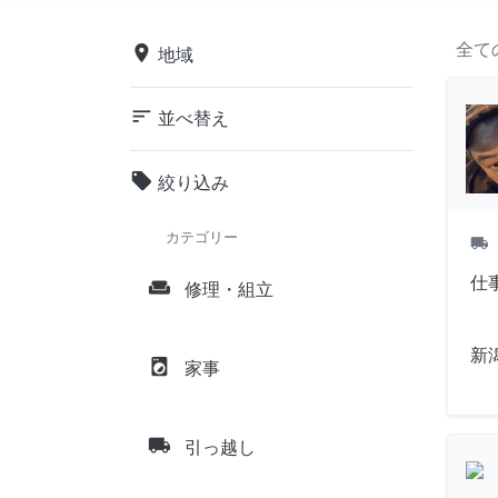
全て
place
地域
sort
並べ替え
local_offer
絞り込み
カテゴリー
local_shipping
仕
weekend
修理・組立
新
local_laundry_service
家事
local_shipping
引っ越し