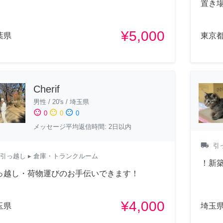
置き
¥5,000
葉県
東京
Cherif
男性
/
20's
/
埼玉県
sentiment_satisfied
sentiment_neutral
sentiment_dissatisfied
0
0
0
メッセージ平均返信時間: 2日以内
local_shipping
引
引っ越し
▸ 倉庫・トランクルーム
！新築
っ越し・荷物運びのお手伝いできます！
¥4,000
玉県
埼玉