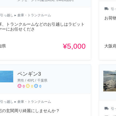
local_shipping
引
引っ越し
▸ 倉庫・トランクルーム
お荷
庫、トランクルームなどのお引越しはラビット
ヤーにお任せくださ
¥5,000
知県
大阪
ペンギン3
男性
/
40代
/
千葉県
sentiment_satisfied
sentiment_neutral
sentiment_dissatisfied
0
0
0
引っ越し
▸ 倉庫・トランクルーム
local_shipping
引
宅の玄関周り綺麗にしませんか？