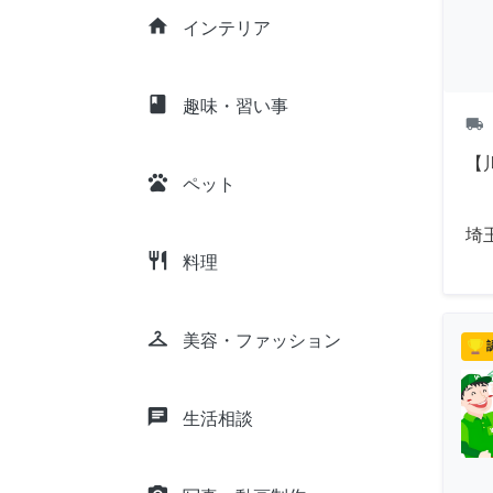
home
インテリア
class
趣味・習い事
local_shipping
【
pets
ペット
埼
restaurant
料理
checkroom
美容・ファッション
chat
生活相談