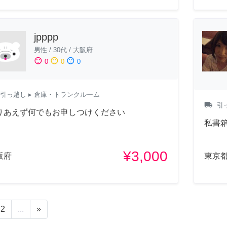
jpppp
男性
/
30代
/
大阪府
sentiment_satisfied
sentiment_neutral
sentiment_dissatisfied
0
0
0
引っ越し
▸ 倉庫・トランクルーム
local_shipping
引
りあえず何でもお申しつけください
私書
¥3,000
阪府
東京
2
...
»