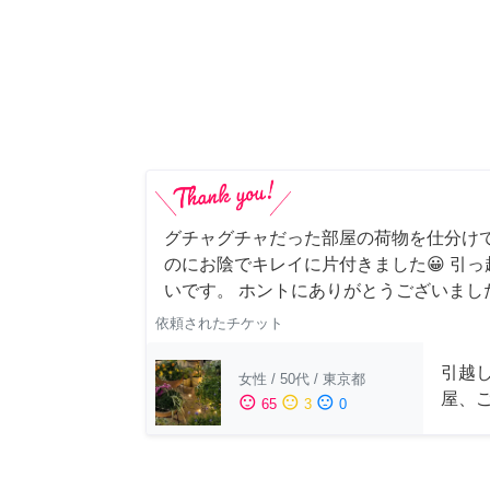
グチャグチャだった部屋の荷物を仕分け
のにお陰でキレイに片付きました😀 引
いです。 ホントにありがとうございまし
依頼されたチケット
引越
女性
/
50代
/
東京都
屋、
sentiment_satisfied
sentiment_neutral
sentiment_dissatisfied
65
3
0