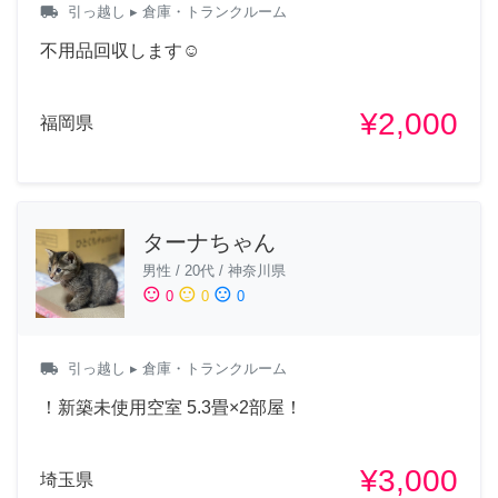
local_shipping
引っ越し
▸ 倉庫・トランクルーム
不用品回収します☺️
¥2,000
福岡県
ターナちゃん
男性
/
20代
/
神奈川県
sentiment_satisfied
sentiment_neutral
sentiment_dissatisfied
0
0
0
local_shipping
引っ越し
▸ 倉庫・トランクルーム
！新築未使用空室 5.3畳×2部屋！
¥3,000
埼玉県