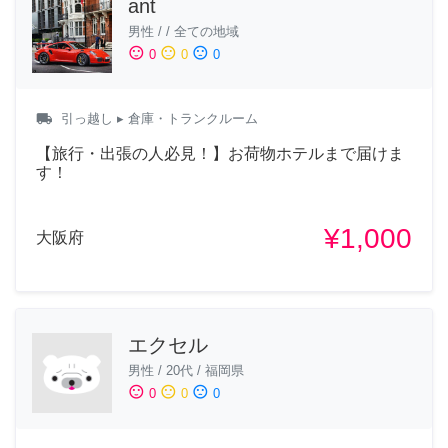
ant
男性
/
/
全ての地域
sentiment_satisfied
sentiment_neutral
sentiment_dissatisfied
0
0
0
local_shipping
引っ越し
▸ 倉庫・トランクルーム
【旅行・出張の人必見！】お荷物ホテルまで届けま
す！
¥1,000
大阪府
エクセル
男性
/
20代
/
福岡県
sentiment_satisfied
sentiment_neutral
sentiment_dissatisfied
0
0
0