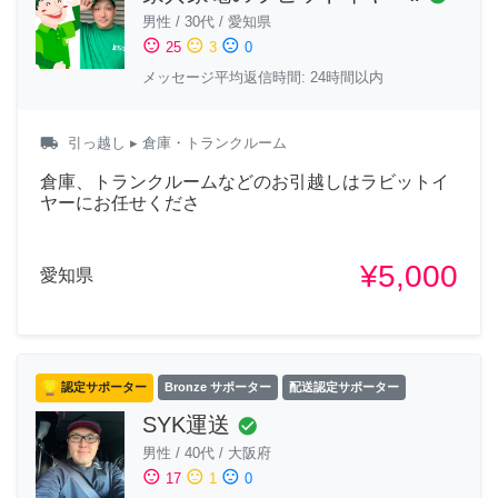
男性
/
30代
/
愛知県
sentiment_satisfied
sentiment_neutral
sentiment_dissatisfied
25
3
0
メッセージ平均返信時間: 24時間以内
local_shipping
引っ越し
▸ 倉庫・トランクルーム
倉庫、トランクルームなどのお引越しはラビットイ
ヤーにお任せくださ
¥5,000
愛知県
認定サポーター
Bronze サポーター
配送認定サポーター
SYK運送
check_circle
男性
/
40代
/
大阪府
sentiment_satisfied
sentiment_neutral
sentiment_dissatisfied
17
1
0