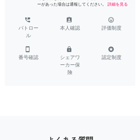
ーがあった場合は通報してください。
詳細を見る
perm_phone_msg
assignment_ind
tag_faces
パトロー
本人確認
評価制度
ル
smartphone
lock
stars
番号確認
シェアワ
認定制度
ーカー保
険