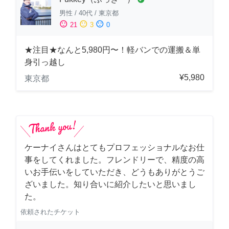
男性
/
40代
/
東京都
sentiment_satisfied
sentiment_neutral
sentiment_dissatisfied
21
3
0
★注目★なんと5,980円〜！軽バンでの運搬＆単
身引っ越し
¥5,980
東京都
ケーナイさんはとてもプロフェッショナルなお仕
事をしてくれました。フレンドリーで、精度の高
いお手伝いをしていただき、どうもありがとうご
ざいました。知り合いに紹介したいと思いまし
た。
依頼されたチケット