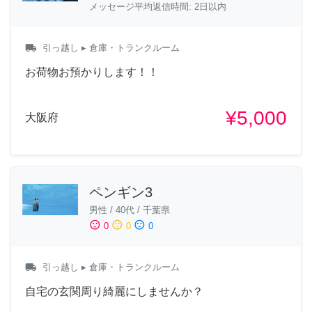
メッセージ平均返信時間: 2日以内
local_shipping
引っ越し
▸ 倉庫・トランクルーム
お荷物お預かりします！！
¥5,000
大阪府
ペンギン3
男性
/
40代
/
千葉県
sentiment_satisfied
sentiment_neutral
sentiment_dissatisfied
0
0
0
local_shipping
引っ越し
▸ 倉庫・トランクルーム
自宅の玄関周り綺麗にしませんか？