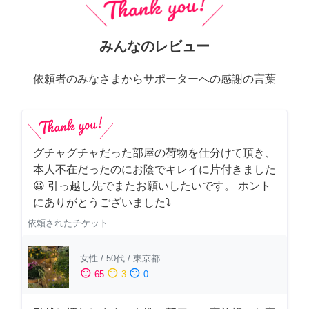
みんなのレビュー
依頼者のみなさまからサポーターへの感謝の言葉
グチャグチャだった部屋の荷物を仕分けて頂き、
本人不在だったのにお陰でキレイに片付きました
😀 引っ越し先でまたお願いしたいです。 ホント
にありがとうございました⤵
依頼されたチケット
女性
/
50代
/
東京都
sentiment_satisfied
sentiment_neutral
sentiment_dissatisfied
65
3
0