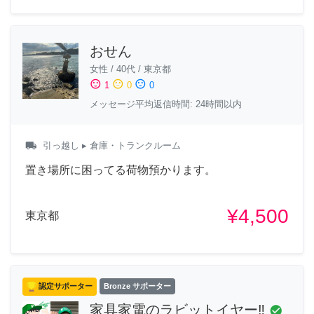
おせん
女性
/
40代
/
東京都
sentiment_satisfied
sentiment_neutral
sentiment_dissatisfied
1
0
0
メッセージ平均返信時間: 24時間以内
local_shipping
引っ越し
▸ 倉庫・トランクルーム
置き場所に困ってる荷物預かります。
¥4,500
東京都
認定サポーター
Bronze サポーター
家具家電のラビットイヤー‼️
check_circle