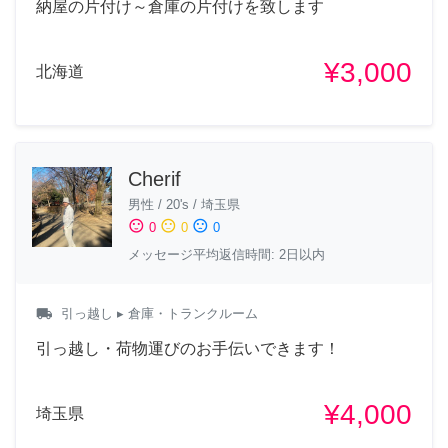
納屋の片付け～倉庫の片付けを致します
¥3,000
北海道
Cherif
男性
/
20's
/
埼玉県
sentiment_satisfied
sentiment_neutral
sentiment_dissatisfied
0
0
0
メッセージ平均返信時間: 2日以内
local_shipping
引っ越し
▸ 倉庫・トランクルーム
引っ越し・荷物運びのお手伝いできます！
¥4,000
埼玉県