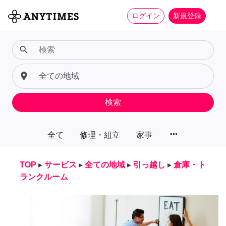
ログイン
新規登録
search
place
検索
more_horiz
全て
修理・組立
家事
TOP
▸
サービス
▸
全ての地域
▸
引っ越し
▸
倉庫・ト
ランクルーム