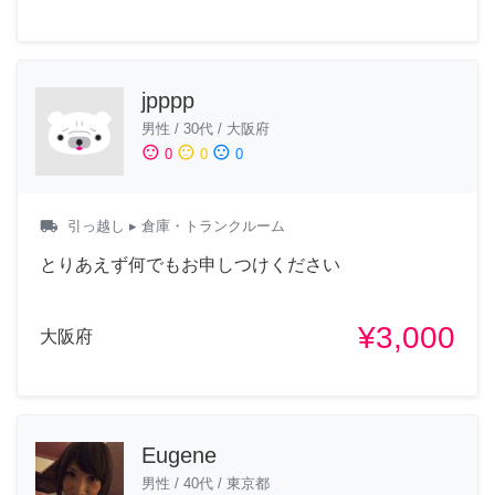
jpppp
男性
/
30代
/
大阪府
sentiment_satisfied
sentiment_neutral
sentiment_dissatisfied
0
0
0
local_shipping
引っ越し
▸ 倉庫・トランクルーム
とりあえず何でもお申しつけください
¥3,000
大阪府
Eugene
男性
/
40代
/
東京都