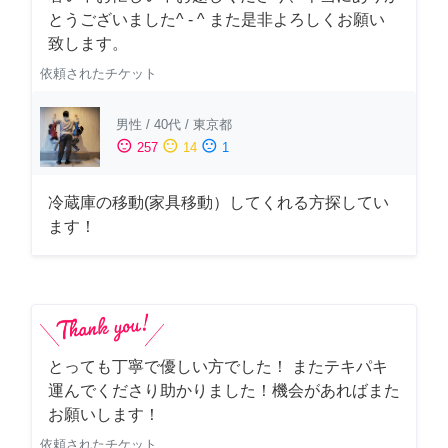
とうございました^ - ^ また是非よろしくお願い
致します。
依頼されたチケット
男性
/
40代
/
東京都
sentiment_satisfied
sentiment_neutral
sentiment_dissatisfied
257
14
1
冷蔵庫の移動(家具移動）してくれる方探してい
ます！
とっても丁寧で優しい方でした！ またテキパキ
運んでくださり助かりました！機会があればまた
お願いします！
依頼されたチケット