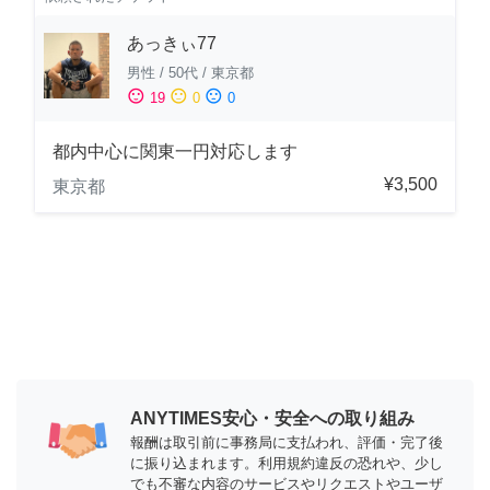
あっきぃ77
男性
/
50代
/
東京都
sentiment_satisfied
sentiment_neutral
sentiment_dissatisfied
19
0
0
都内中心に関東一円対応します
¥3,500
東京都
ANYTIMES安心・安全への取り組み
報酬は取引前に事務局に支払われ、評価・完了後
に振り込まれます。利用規約違反の恐れや、少し
でも不審な内容のサービスやリクエストやユーザ