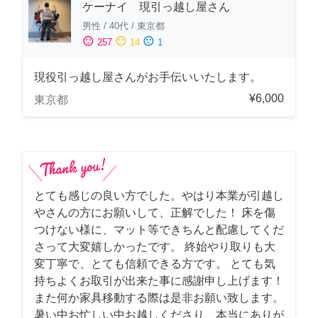
ケーナイ 現引っ越し屋さん
男性
/
40代
/
東京都
sentiment_satisfied
sentiment_neutral
sentiment_dissatisfied
257
14
1
現役引っ越し屋さんがお手伝いいたします。
¥6,000
東京都
とても感じの良い方でした。やはり本業が引越し
やさんの方にお願いして、正解でした！ 床を傷
つけない様に、マット等できちんと配慮してくだ
さって大変嬉しかったです。 終始やり取りも大
変丁寧で、とても信頼できる方です。 とても気
持ちよくお取引が出来た事に感謝申し上げます！
また何か家具移動する際は是非お願い致します。
暑い中お忙しい中お越しくださり、本当にありが