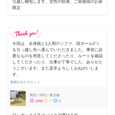
引越し梱包します。女性の部屋、ご家族様のお家
限定
今回は、全身鏡と1人用のソファ、段ボール2つ
を引っ越し先へ運んでいただきました。事前に必
要なものを用意してくださったり、ルートを確認
してくださったり、仕事が丁寧でした。ありがと
うございます。また是非よろしくおねがいしま
す。
依頼されたチケット
男性
/
60代
/
東京都
sentiment_satisfied
sentiment_neutral
sentiment_dissatisfied
1248
77
3