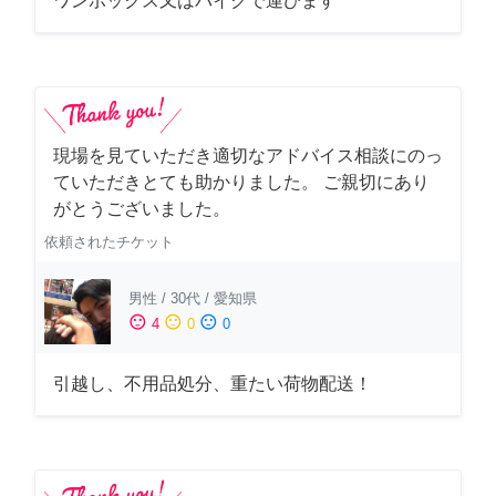
ワンボックス又はバイクで運びます
現場を見ていただき適切なアドバイス相談にのっ
ていただきとても助かりました。 ご親切にあり
がとうございました。
依頼されたチケット
男性
/
30代
/
愛知県
sentiment_satisfied
sentiment_neutral
sentiment_dissatisfied
4
0
0
引越し、不用品処分、重たい荷物配送！