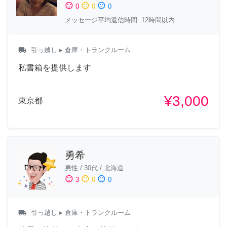
sentiment_satisfied
sentiment_neutral
sentiment_dissatisfied
0
0
0
メッセージ平均返信時間: 12時間以内
local_shipping
引っ越し
▸ 倉庫・トランクルーム
私書箱を提供します
¥3,000
東京都
勇希
男性
/
30代
/
北海道
sentiment_satisfied
sentiment_neutral
sentiment_dissatisfied
3
0
0
local_shipping
引っ越し
▸ 倉庫・トランクルーム