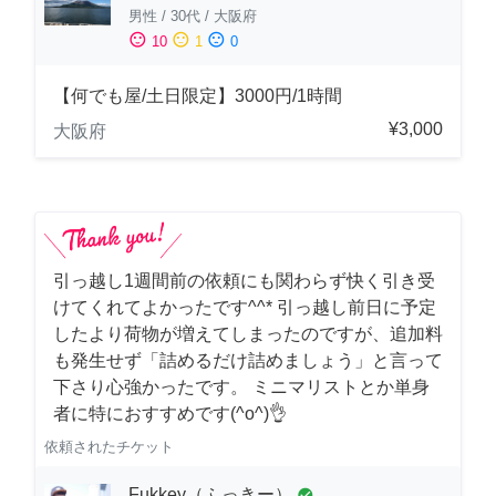
男性
/
30代
/
大阪府
sentiment_satisfied
sentiment_neutral
sentiment_dissatisfied
10
1
0
【何でも屋/土日限定】3000円/1時間
¥3,000
大阪府
引っ越し1週間前の依頼にも関わらず快く引き受
けてくれてよかったです^^* 引っ越し前日に予定
したより荷物が増えてしまったのですが、追加料
も発生せず「詰めるだけ詰めましょう」と言って
下さり心強かったです。 ミニマリストとか単身
者に特におすすめです(^o^)👌
依頼されたチケット
Fukkey（ふっきー）
check_circle