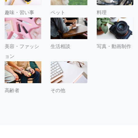
趣味・習い事
ペット
料理
美容・ファッシ
生活相談
写真・動画制作
ョン
その他
高齢者