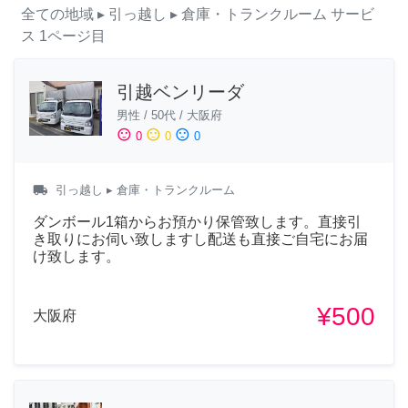
全ての地域
▸ 引っ越し
▸ 倉庫・トランクルーム
サービ
ス
1ページ目
引越ベンリーダ
男性
/
50代
/
大阪府
sentiment_satisfied
sentiment_neutral
sentiment_dissatisfied
0
0
0
local_shipping
引っ越し
▸ 倉庫・トランクルーム
ダンボール1箱からお預かり保管致します。直接引
き取りにお伺い致しますし配送も直接ご自宅にお届
け致します。
¥500
大阪府