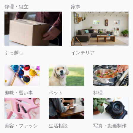
修理・組立
家事
引っ越し
インテリア
趣味・習い事
ペット
料理
美容・ファッシ
生活相談
写真・動画制作