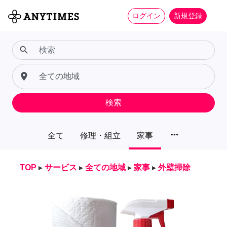
ログイン
新規登録
search
place
検索
more_horiz
全て
修理・組立
家事
TOP
▸
サービス
▸
全ての地域
▸
家事
▸
外壁掃除