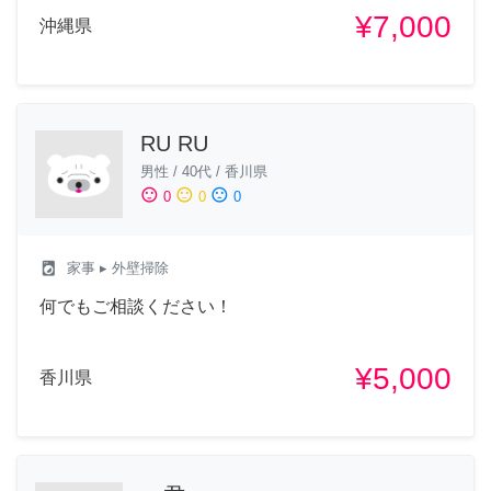
¥7,000
沖縄県
RU RU
男性
/
40代
/
香川県
sentiment_satisfied
sentiment_neutral
sentiment_dissatisfied
0
0
0
local_laundry_service
家事
▸ 外壁掃除
何でもご相談ください！
¥5,000
香川県