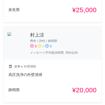
¥25,000
奈良県
村上涼
男性
/
20代
/
静岡県
sentiment_satisfied
sentiment_neutral
sentiment_dissatisfied
0
0
0
メッセージ平均返信時間: 30分以内
local_laundry_service
家事
▸ 外壁掃除
高圧洗浄の外壁清掃
¥20,000
静岡県