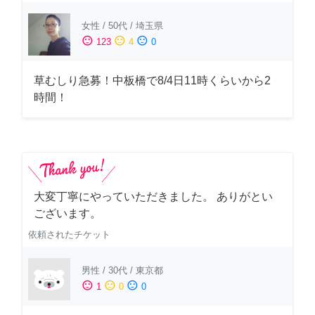
女性
/
50代
/
埼玉県
sentiment_satisfied
sentiment_neutral
sentiment_dissatisfied
123
4
0
草むしり急募！中板橋で8/4日11時くらいから2
時間！
大変丁寧にやっていただきました。 ありがとい
ございます。
依頼されたチケット
男性
/
30代
/
東京都
sentiment_satisfied
sentiment_neutral
sentiment_dissatisfied
1
0
0