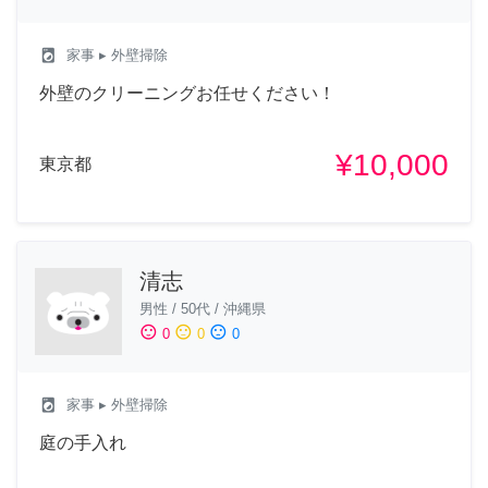
local_laundry_service
家事
▸ 外壁掃除
外壁のクリーニングお任せください！
¥10,000
東京都
清志
男性
/
50代
/
沖縄県
sentiment_satisfied
sentiment_neutral
sentiment_dissatisfied
0
0
0
local_laundry_service
家事
▸ 外壁掃除
庭の手入れ