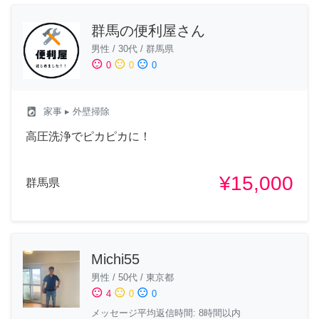
群馬の便利屋さん
男性
/
30代
/
群馬県
sentiment_satisfied
sentiment_neutral
sentiment_dissatisfied
0
0
0
local_laundry_service
家事
▸ 外壁掃除
高圧洗浄でピカピカに！
¥15,000
群馬県
Michi55
男性
/
50代
/
東京都
sentiment_satisfied
sentiment_neutral
sentiment_dissatisfied
4
0
0
メッセージ平均返信時間: 8時間以内