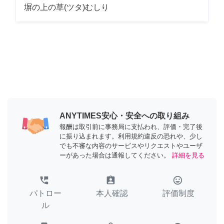
塀の上の草(ツタ)むしり
ANYTIMES安心・安全への取り組み
報酬は取引前に事務局に支払われ、評価・完了後
に振り込まれます。利用規約違反の恐れや、少し
でも不審な内容のサービスやリクエストやユーザ
ーがあった場合は通報してください。
詳細を見る
perm_phone_msg
assignment_ind
tag_faces
パトロー
本人確認
評価制度
ル