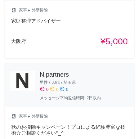
local_laundry_service
家事
▸ 外壁掃除
家財整理アドバイザー
¥5,000
大阪府
N.partners
男性
/
30代
/
埼玉県
sentiment_satisfied
sentiment_neutral
sentiment_dissatisfied
0
0
0
メッセージ平均返信時間: 2日以内
local_laundry_service
家事
▸ 外壁掃除
秋のお掃除キャンペーン！プロによる経験豊富な技
術☆ご相談ください^_^