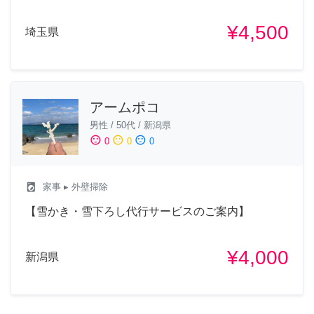
¥4,500
埼玉県
アームポコ
男性
/
50代
/
新潟県
sentiment_satisfied
sentiment_neutral
sentiment_dissatisfied
0
0
0
local_laundry_service
家事
▸ 外壁掃除
【雪かき・雪下ろし代行サービスのご案内】
¥4,000
新潟県