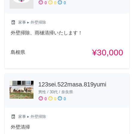
sentiment_satisfied
sentiment_neutral
sentiment_dissatisfied
0
0
0
local_laundry_service
家事
▸ 外壁掃除
外壁掃除、雨樋清掃いたします！
¥30,000
島根県
123sei.522masa.819yumi
男性
/
30代
/
奈良県
sentiment_satisfied
sentiment_neutral
sentiment_dissatisfied
0
0
0
local_laundry_service
家事
▸ 外壁掃除
外壁清掃