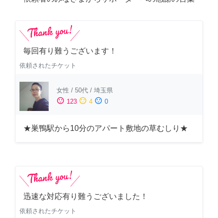
毎回有り難うございます！
依頼されたチケット
女性
/
50代
/
埼玉県
sentiment_satisfied
sentiment_neutral
sentiment_dissatisfied
123
4
0
★巣鴨駅から10分のアパート敷地の草むしり★
迅速な対応有り難うございました！
依頼されたチケット