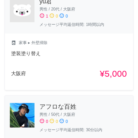
yu君
男性
/
20代
/
大阪府
sentiment_satisfied
sentiment_neutral
sentiment_dissatisfied
1
0
0
メッセージ平均返信時間: 1時間以内
local_laundry_service
家事
▸ 外壁掃除
塗装塗り替え
¥5,000
大阪府
アフロな百姓
男性
/
50代
/
大阪府
sentiment_satisfied
sentiment_neutral
sentiment_dissatisfied
0
0
0
メッセージ平均返信時間: 30分以内