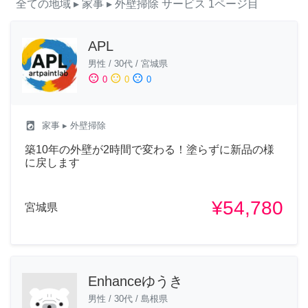
全ての地域
▸ 家事
▸ 外壁掃除
サービス
1ページ目
APL
男性
/
30代
/
宮城県
sentiment_satisfied
sentiment_neutral
sentiment_dissatisfied
0
0
0
local_laundry_service
家事
▸ 外壁掃除
築10年の外壁が2時間で変わる！塗らずに新品の様
に戻します
¥54,780
宮城県
Enhanceゆうき
男性
/
30代
/
島根県