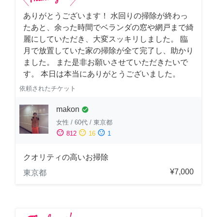
ありがとうございます！ 水回りの掃除が終わっ
たあと、余った時間でベランダの窓や網戸まで綺
麗にしていただき、大変スッキリしました。 臨
月で放置していた家の掃除が全て完了し、助かり
ました。 また是非お願いさせていただきたいで
す。 本日は本当にありがとうございました。
依頼されたチケット
makon
check_circle
女性
/
60代
/
東京都
sentiment_satisfied
sentiment_neutral
sentiment_dissatisfied
812
16
1
クオリティの高いお掃除
¥7,000
東京都