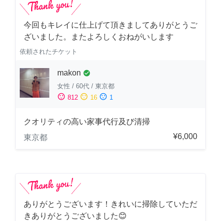
今回もキレイに仕上げて頂きましてありがとうご
ざいました。またよろしくおねがいします
依頼されたチケット
makon
check_circle
女性
/
60代
/
東京都
sentiment_satisfied
sentiment_neutral
sentiment_dissatisfied
812
16
1
クオリティの高い家事代行及び清掃
¥6,000
東京都
ありがとうございます！きれいに掃除していただ
きありがとうございました😊