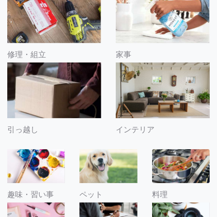
修理・組立
家事
引っ越し
インテリア
趣味・習い事
ペット
料理