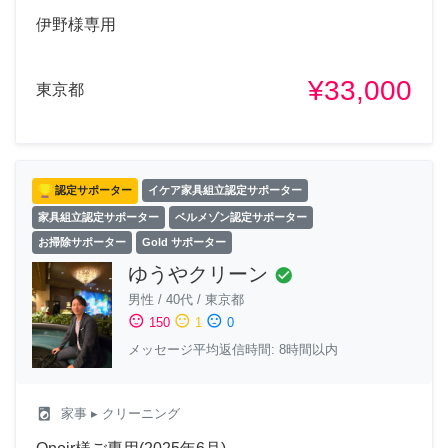
伊野様専用
¥33,000
東京都
認定サポーター
イケア家具組立認定サポーター
家具組立認定サポーター
ベルメゾン認定サポーター
お掃除サポーター
Gold サポーター
ゆうやクリーン
check_circle
男性
/
40代
/
東京都
sentiment_satisfied
sentiment_neutral
sentiment_dissatisfied
150
1
0
メッセージ平均返信時間: 8時間以内
local_laundry_service
家事
▸ クリーニング