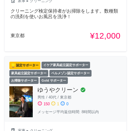
local_laundry_service
家事
▸ クリーニング
クリーニング検定保持者がお掃除をします。数種類
の洗剤を使いお風呂を洗浄！
¥12,000
東京都
認定サポーター
イケア家具組立認定サポーター
家具組立認定サポーター
ベルメゾン認定サポーター
お掃除サポーター
Gold サポーター
ゆうやクリーン
check_circle
男性
/
40代
/
東京都
sentiment_satisfied
sentiment_neutral
sentiment_dissatisfied
150
1
0
メッセージ平均返信時間: 8時間以内
local_laundry_service
家事
▸ クリーニング