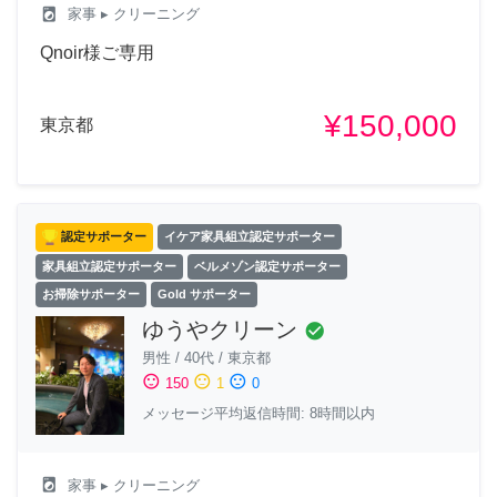
local_laundry_service
家事
▸ クリーニング
Qnoir様ご専用
¥150,000
東京都
認定サポーター
イケア家具組立認定サポーター
家具組立認定サポーター
ベルメゾン認定サポーター
お掃除サポーター
Gold サポーター
ゆうやクリーン
check_circle
男性
/
40代
/
東京都
sentiment_satisfied
sentiment_neutral
sentiment_dissatisfied
150
1
0
メッセージ平均返信時間: 8時間以内
local_laundry_service
家事
▸ クリーニング