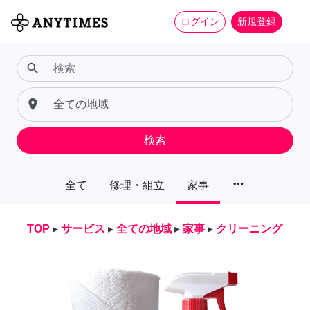
ログイン
新規登録
search
place
検索
more_horiz
全て
修理・組立
家事
TOP
▸
サービス
▸
全ての地域
▸
家事
▸
クリーニング