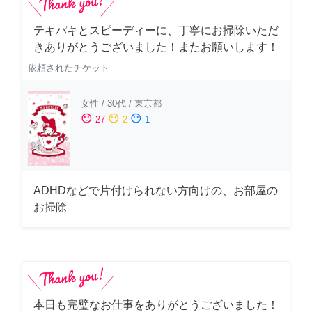
テキパキとスピーディーに、丁寧にお掃除いただ
きありがとうございました！またお願いします！
依頼されたチケット
女性
/
30代
/
東京都
sentiment_satisfied
sentiment_neutral
sentiment_dissatisfied
27
2
1
ADHDなどで片付けられない方向けの、お部屋の
お掃除
本日も完璧なお仕事をありがとうございました！