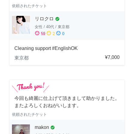
依頼されたチケット
リロクロ
check_circle
女性
/
40代
/
東京都
sentiment_satisfied
sentiment_neutral
sentiment_dissatisfied
59
2
0
Cleaning support #EnglishOK
¥7,000
東京都
今回も綺麗に仕上げて頂きまして助かりました。
またよろしくおねがいします。
依頼されたチケット
makon
check_circle