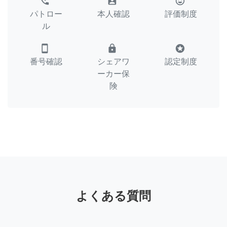
perm_phone_msg
assignment_ind
tag_faces
パトロー
本人確認
評価制度
ル
smartphone
lock
stars
番号確認
シェアワ
認定制度
ーカー保
険
よくある質問