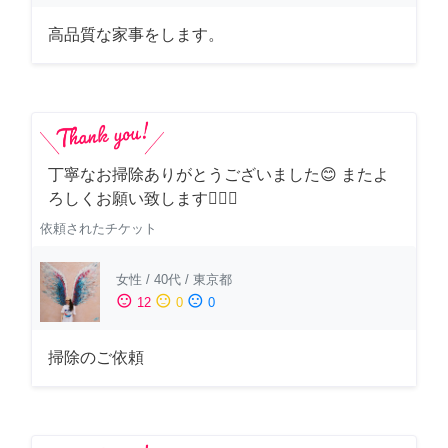
高品質な家事をします。
丁寧なお掃除ありがとうございました😊 またよ
ろしくお願い致します🙆‍♀️✨
依頼されたチケット
女性
/
40代
/
東京都
sentiment_satisfied
sentiment_neutral
sentiment_dissatisfied
12
0
0
掃除のご依頼