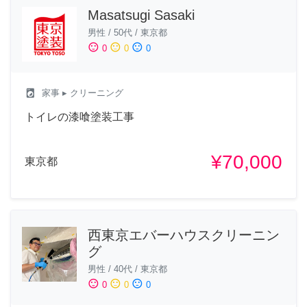
Masatsugi Sasaki
男性
/
50代
/
東京都
sentiment_satisfied
sentiment_neutral
sentiment_dissatisfied
0
0
0
local_laundry_service
家事
▸ クリーニング
トイレの漆喰塗装工事
¥70,000
東京都
西東京エバーハウスクリーニン
グ
男性
/
40代
/
東京都
sentiment_satisfied
sentiment_neutral
sentiment_dissatisfied
0
0
0