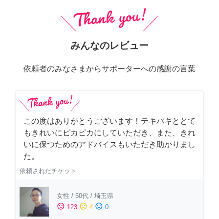
みんなのレビュー
依頼者のみなさまからサポーターへの感謝の言葉
この度はありがとうございます！テキパキととて
もきれいにピカピカにしていただき、また、きれ
いに保つためのアドバイスもいただき助かりまし
た。
依頼されたチケット
女性
/
50代
/
埼玉県
sentiment_satisfied
sentiment_neutral
sentiment_dissatisfied
123
4
0