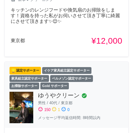
キッチンのレンジフードや換気扇のお掃除をしま
す！資格を持った私がお伺いさせて頂き丁寧に綺麗
にさせて頂きます✨😌✨
¥12,000
東京都
認定サポーター
イケア家具組立認定サポーター
家具組立認定サポーター
ベルメゾン認定サポーター
お掃除サポーター
Gold サポーター
ゆうやクリーン
check_circle
男性
/
40代
/
東京都
sentiment_satisfied
sentiment_neutral
sentiment_dissatisfied
150
1
0
メッセージ平均返信時間: 8時間以内