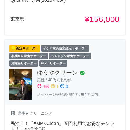
Qnoir様ご専用(2025年6月)
¥156,000
東京都
認定サポーター
イケア家具組立認定サポーター
家具組立認定サポーター
ベルメゾン認定サポーター
お掃除サポーター
Gold サポーター
ゆうやクリーン
check_circle
男性
/
40代
/
東京都
sentiment_satisfied
sentiment_neutral
sentiment_dissatisfied
150
1
0
メッセージ平均返信時間: 8時間以内
local_laundry_service
家事
▸ クリーニング
民泊！！「#MPKClean」五回利用でお得なチケッ
ト！！お掃除GO