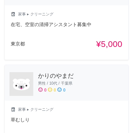
local_laundry_service
家事
▸ クリーニング
在宅、空室の清掃アシスタント募集中
¥5,000
東京都
かりのやまだ
男性
/
10代
/
千葉県
sentiment_satisfied
sentiment_neutral
sentiment_dissatisfied
0
0
0
local_laundry_service
家事
▸ クリーニング
草むしり