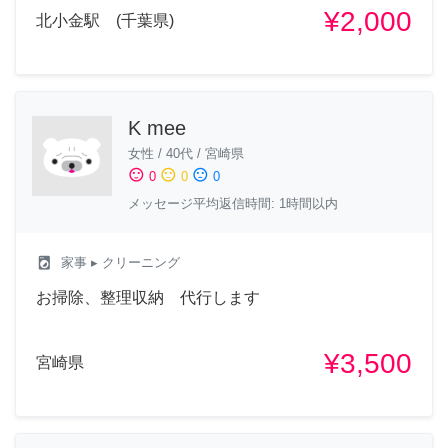
¥2,000
北小金駅 (千葉県)
K mee
女性
/
40代
/
宮崎県
sentiment_satisfied
sentiment_neutral
sentiment_dissatisfied
0
0
0
メッセージ平均返信時間: 1時間以内
local_laundry_service
家事
▸ クリーニング
お掃除、整理収納 代行します
¥3,500
宮崎県