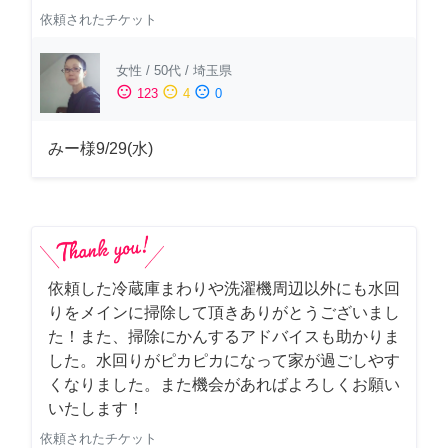
依頼されたチケット
女性
/
50代
/
埼玉県
sentiment_satisfied
sentiment_neutral
sentiment_dissatisfied
123
4
0
みー様9/29(水)
依頼した冷蔵庫まわりや洗濯機周辺以外にも水回
りをメインに掃除して頂きありがとうございまし
た！また、掃除にかんするアドバイスも助かりま
した。水回りがピカピカになって家が過ごしやす
くなりました。また機会があればよろしくお願い
いたします！
依頼されたチケット