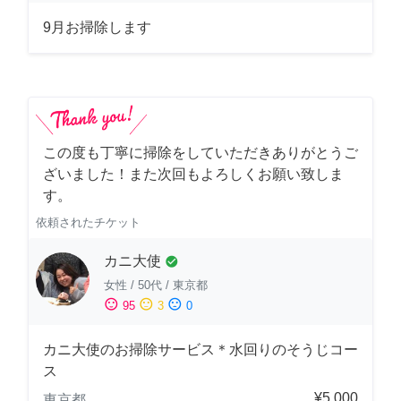
9月お掃除します
この度も丁寧に掃除をしていただきありがとうご
ざいました！また次回もよろしくお願い致しま
す。
依頼されたチケット
カニ大使
check_circle
女性
/
50代
/
東京都
sentiment_satisfied
sentiment_neutral
sentiment_dissatisfied
95
3
0
カニ大使のお掃除サービス＊水回りのそうじコー
ス
¥5,000
東京都