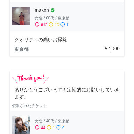
makon
check_circle
女性
/
60代
/
東京都
sentiment_satisfied
sentiment_neutral
sentiment_dissatisfied
812
16
1
クオリティの高いお掃除
¥7,000
東京都
ありがとうございます！定期的にお願いしていき
ます。
依頼されたチケット
女性
/
40代
/
東京都
sentiment_satisfied
sentiment_neutral
sentiment_dissatisfied
44
1
0