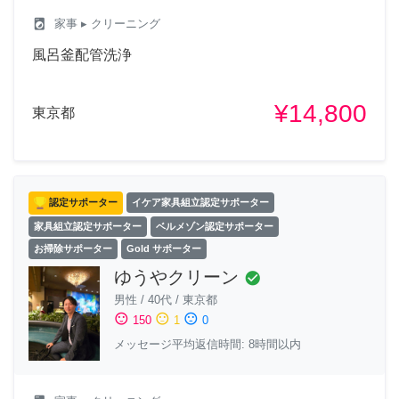
local_laundry_service
家事
▸ クリーニング
風呂釜配管洗浄
¥14,800
東京都
認定サポーター
イケア家具組立認定サポーター
家具組立認定サポーター
ベルメゾン認定サポーター
お掃除サポーター
Gold サポーター
ゆうやクリーン
check_circle
男性
/
40代
/
東京都
sentiment_satisfied
sentiment_neutral
sentiment_dissatisfied
150
1
0
メッセージ平均返信時間: 8時間以内