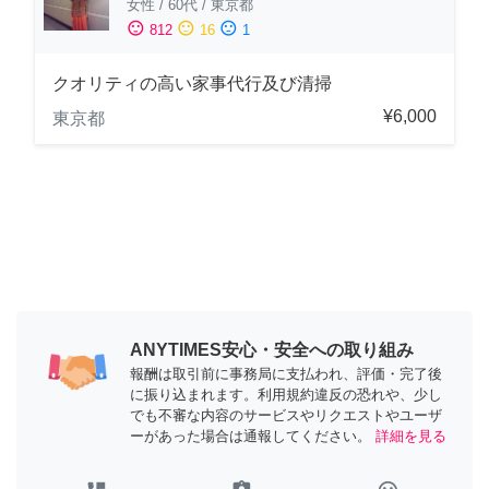
女性
/
60代
/
東京都
sentiment_satisfied
sentiment_neutral
sentiment_dissatisfied
812
16
1
クオリティの高い家事代行及び清掃
¥6,000
東京都
ANYTIMES安心・安全への取り組み
報酬は取引前に事務局に支払われ、評価・完了後
に振り込まれます。利用規約違反の恐れや、少し
でも不審な内容のサービスやリクエストやユーザ
ーがあった場合は通報してください。
詳細を見る