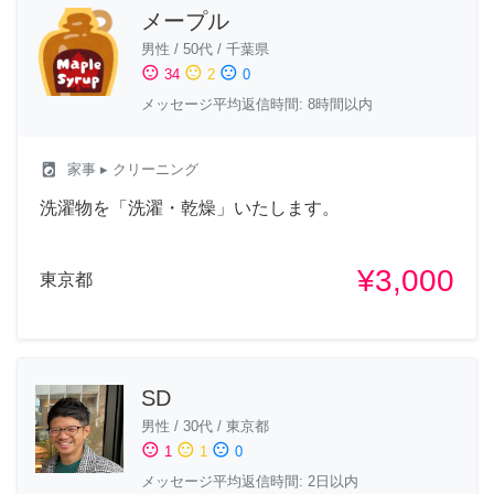
メープル
男性
/
50代
/
千葉県
sentiment_satisfied
sentiment_neutral
sentiment_dissatisfied
34
2
0
メッセージ平均返信時間: 8時間以内
local_laundry_service
家事
▸ クリーニング
洗濯物を「洗濯・乾燥」いたします。
¥3,000
東京都
SD
男性
/
30代
/
東京都
sentiment_satisfied
sentiment_neutral
sentiment_dissatisfied
1
1
0
メッセージ平均返信時間: 2日以内