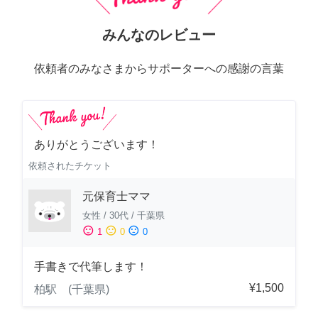
みんなのレビュー
依頼者のみなさまからサポーターへの感謝の言葉
ありがとうございます！
依頼されたチケット
元保育士ママ
女性
/
30代
/
千葉県
sentiment_satisfied
sentiment_neutral
sentiment_dissatisfied
1
0
0
手書きで代筆します！
¥1,500
柏駅 (千葉県)