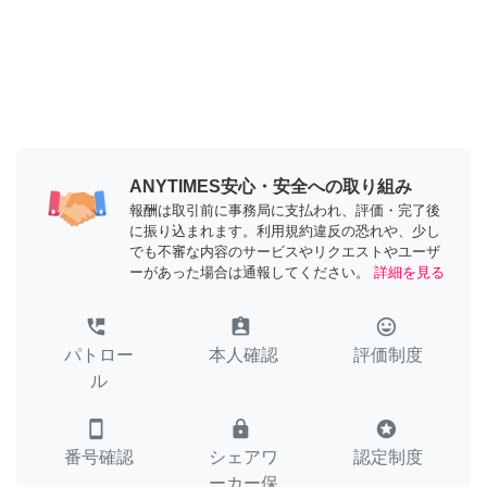
ANYTIMES安心・安全への取り組み
報酬は取引前に事務局に支払われ、評価・完了後
に振り込まれます。利用規約違反の恐れや、少し
でも不審な内容のサービスやリクエストやユーザ
ーがあった場合は通報してください。
詳細を見る
perm_phone_msg
assignment_ind
tag_faces
パトロー
本人確認
評価制度
ル
smartphone
lock
stars
番号確認
シェアワ
認定制度
ーカー保