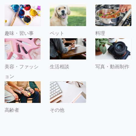
趣味・習い事
ペット
料理
美容・ファッシ
生活相談
写真・動画制作
ョン
その他
高齢者