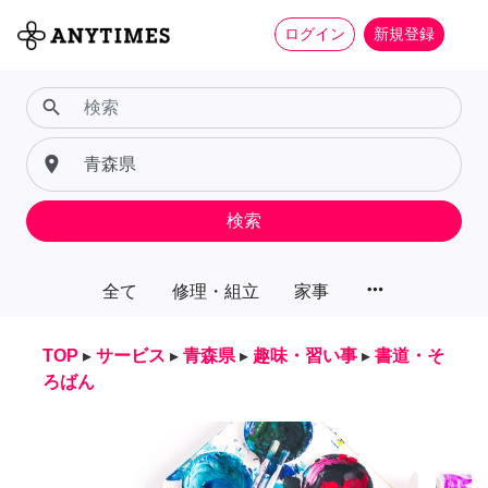
ログイン
新規登録
search
place
検索
more_horiz
全て
修理・組立
家事
TOP
▸
サービス
▸
青森県
▸
趣味・習い事
▸
書道・そ
ろばん