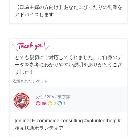
【OL&主婦の方向け】あなたにぴったりの副業を
アドバイスします
とても親切にご対応してくれました。ご自身のデ
ータを参考にわかりやすい説明をありがとうござ
ました！
依頼されたチケット
女性
/
30's
/
東京都
sentiment_satisfied
sentiment_neutral
sentiment_dissatisfied
86
2
1
[online] E-commerce consulting #volunteerhelp #
相互扶助ボランティア