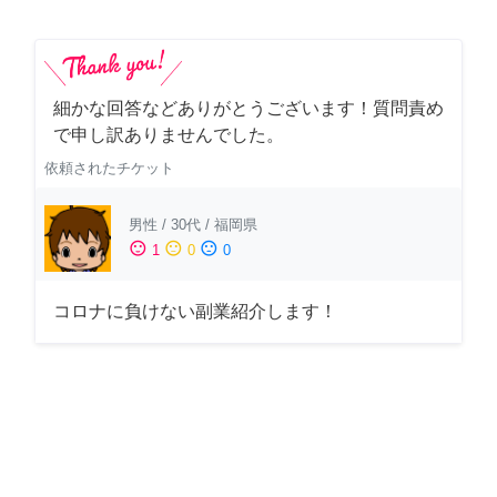
細かな回答などありがとうございます！質問責め
で申し訳ありませんでした。
依頼されたチケット
男性
/
30代
/
福岡県
sentiment_satisfied
sentiment_neutral
sentiment_dissatisfied
1
0
0
コロナに負けない副業紹介します！