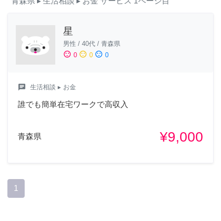
青森県
▸ 生活相談
▸ お金
サービス
1ページ目
星
男性
/
40代
/
青森県
sentiment_satisfied
sentiment_neutral
sentiment_dissatisfied
0
0
0
chat
生活相談
▸ お金
誰でも簡単在宅ワークで高収入
¥9,000
青森県
1