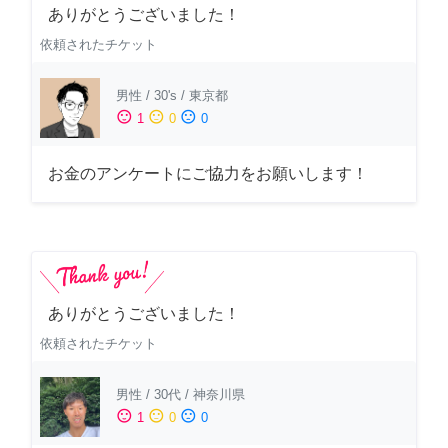
ありがとうございました！
依頼されたチケット
男性
/
30's
/
東京都
sentiment_satisfied
sentiment_neutral
sentiment_dissatisfied
1
0
0
お金のアンケートにご協力をお願いします！
ありがとうございました！
依頼されたチケット
男性
/
30代
/
神奈川県
sentiment_satisfied
sentiment_neutral
sentiment_dissatisfied
1
0
0