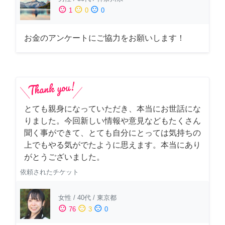
sentiment_satisfied
sentiment_neutral
sentiment_dissatisfied
1
0
0
お金のアンケートにご協力をお願いします！
とても親身になっていただき、本当にお世話にな
りました。今回新しい情報や意見などもたくさん
聞く事ができて、とても自分にとっては気持ちの
上でもやる気がでたように思えます。本当にあり
がとうございました。
依頼されたチケット
女性
/
40代
/
東京都
sentiment_satisfied
sentiment_neutral
sentiment_dissatisfied
76
3
0