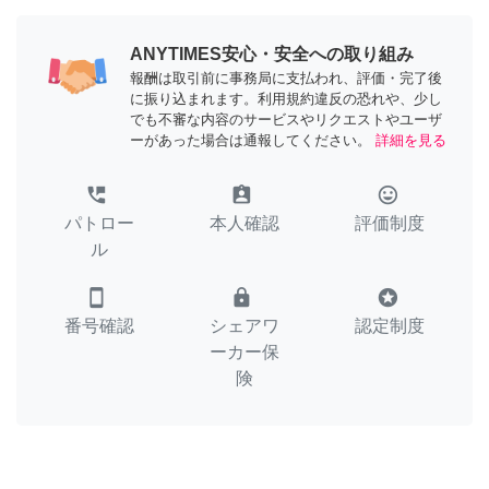
ANYTIMES安心・安全への取り組み
報酬は取引前に事務局に支払われ、評価・完了後
に振り込まれます。利用規約違反の恐れや、少し
でも不審な内容のサービスやリクエストやユーザ
ーがあった場合は通報してください。
詳細を見る
perm_phone_msg
assignment_ind
tag_faces
パトロー
本人確認
評価制度
ル
smartphone
lock
stars
番号確認
シェアワ
認定制度
ーカー保
険