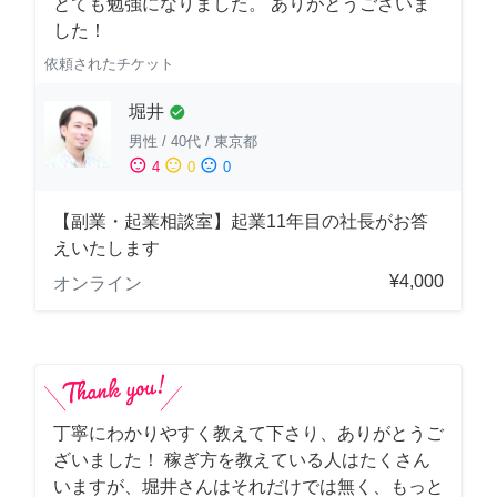
とても勉強になりました。 ありがとうございま
した！
依頼されたチケット
堀井
check_circle
男性
/
40代
/
東京都
sentiment_satisfied
sentiment_neutral
sentiment_dissatisfied
4
0
0
【副業・起業相談室】起業11年目の社長がお答
えいたします
¥4,000
オンライン
丁寧にわかりやすく教えて下さり、ありがとうご
ざいました！ 稼ぎ方を教えている人はたくさん
いますが、堀井さんはそれだけでは無く、もっと