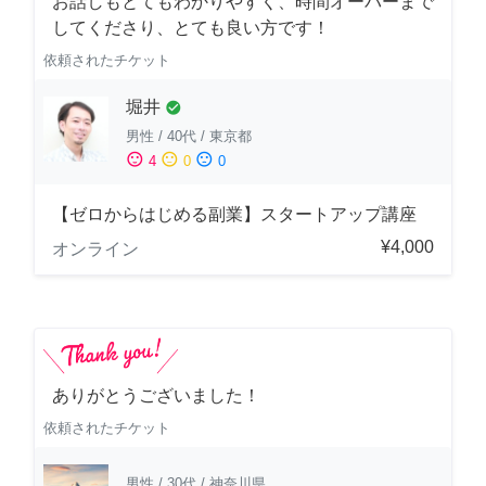
お話しもとてもわかりやすく、時間オーバーまで
してくださり、とても良い方です！
依頼されたチケット
堀井
check_circle
男性
/
40代
/
東京都
sentiment_satisfied
sentiment_neutral
sentiment_dissatisfied
4
0
0
【ゼロからはじめる副業】スタートアップ講座
¥4,000
オンライン
ありがとうございました！
依頼されたチケット
男性
/
30代
/
神奈川県