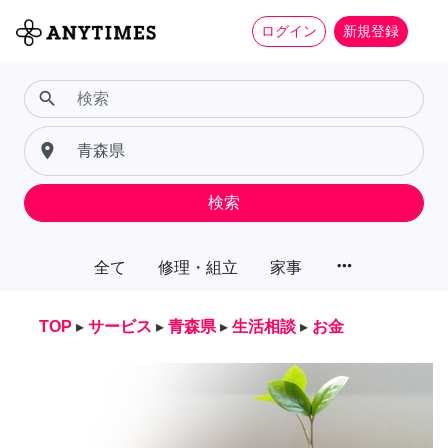
ログイン
新規登録
search
place
検索
more_horiz
全て
修理・組立
家事
TOP
▸
サービス
▸
青森県
▸
生活相談
▸
お金