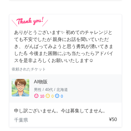
ありがとうございます✨ 初めてのチャレンジと
ても不安でしたが 親身にお話を聞いていただ
き、 がんばってみようと思う勇気が湧いてきま
した💪 今後また困難にぶち当たったらアドバイ
スを是非よろしくお願いいたします☺️
依頼されたチケット
AI物販
男性
/
40代
/
北海道
sentiment_satisfied
sentiment_neutral
sentiment_dissatisfied
10
0
0
申し訳ございません。今は募集してません。
¥50
千葉県