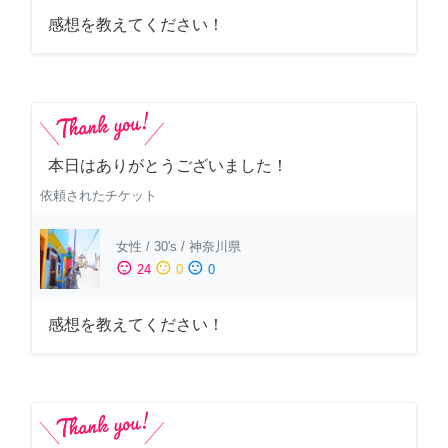
感想を教えてください！
本日はありがとうございました！
依頼されたチケット
女性
/
30's
/
神奈川県
sentiment_satisfied
sentiment_neutral
sentiment_dissatisfied
24
0
0
感想を教えてください！