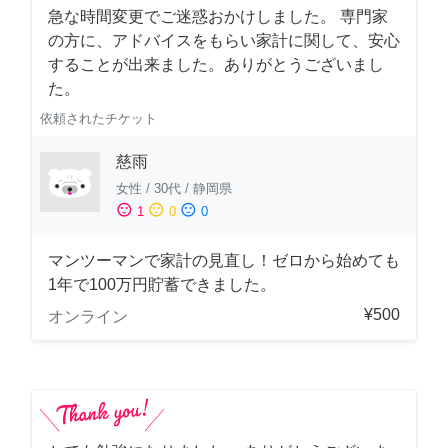
急な時間変更でご迷惑おかけしました。 専門家
の方に、アドバイスをもらい家計に関して、安心
することが出来ました。ありがとうございまし
た。
依頼されたチケット
慈雨
女性
/
30代
/
静岡県
sentiment_satisfied
sentiment_neutral
sentiment_dissatisfied
1
0
0
マンツーマンで家計の見直し！ゼロから始めても
1年で100万円貯蓄できました。
¥500
オンライン