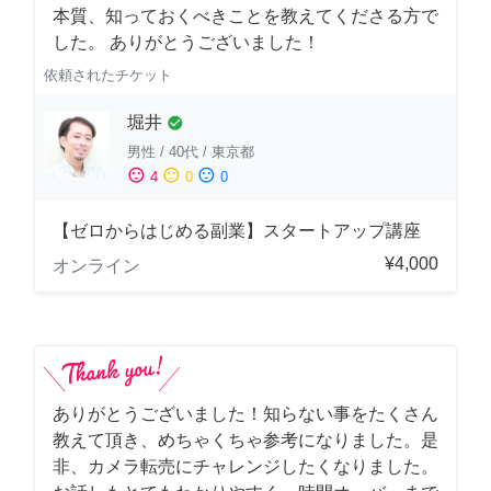
本質、知っておくべきことを教えてくださる方で
した。 ありがとうございました！
依頼されたチケット
堀井
check_circle
男性
/
40代
/
東京都
sentiment_satisfied
sentiment_neutral
sentiment_dissatisfied
4
0
0
【ゼロからはじめる副業】スタートアップ講座
¥4,000
オンライン
ありがとうございました！知らない事をたくさん
教えて頂き、めちゃくちゃ参考になりました。是
非、カメラ転売にチャレンジしたくなりました。