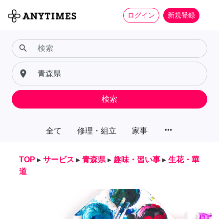
ログイン
新規登録
search
place
検索
more_horiz
全て
修理・組立
家事
TOP
▸
サービス
▸
青森県
▸
趣味・習い事
▸
生花・華
道