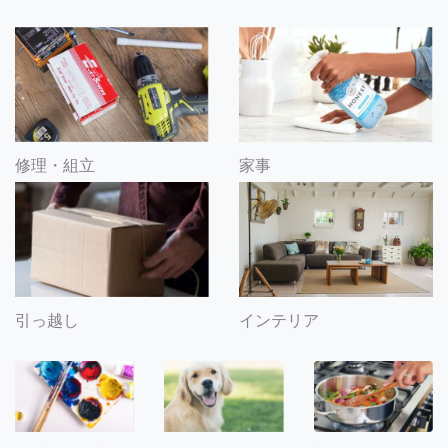
修理・組立
家事
引っ越し
インテリア