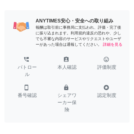
ANYTIMES安心・安全への取り組み
報酬は取引前に事務局に支払われ、評価・完了後
に振り込まれます。利用規約違反の恐れや、少し
でも不審な内容のサービスやリクエストやユーザ
ーがあった場合は通報してください。
詳細を見る
perm_phone_msg
assignment_ind
tag_faces
パトロー
本人確認
評価制度
ル
smartphone
lock
stars
番号確認
シェアワ
認定制度
ーカー保
険