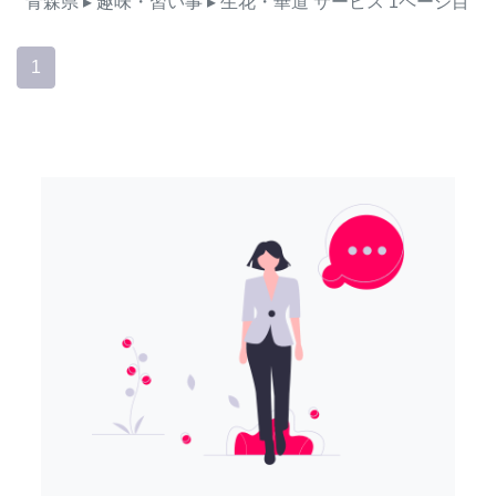
青森県
▸ 趣味・習い事
▸ 生花・華道
サービス
1ページ目
1