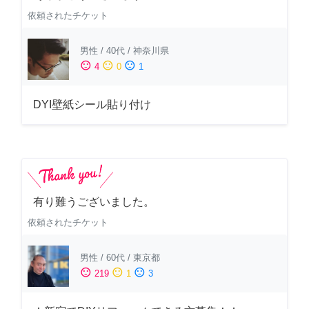
依頼されたチケット
男性
/
40代
/
神奈川県
sentiment_satisfied
sentiment_neutral
sentiment_dissatisfied
4
0
1
DYI壁紙シール貼り付け
有り難うございました。
依頼されたチケット
男性
/
60代
/
東京都
sentiment_satisfied
sentiment_neutral
sentiment_dissatisfied
219
1
3