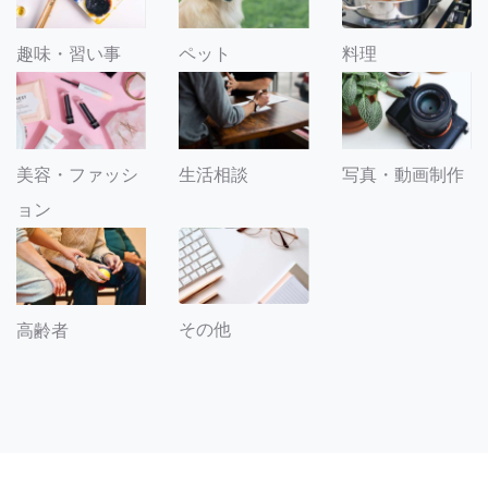
趣味・習い事
ペット
料理
美容・ファッシ
生活相談
写真・動画制作
ョン
その他
高齢者