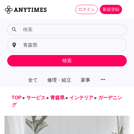
ログイン
新規登録
search
place
検索
more_horiz
全て
修理・組立
家事
TOP
▸
サービス
▸
青森県
▸
インテリア
▸
ガーデニン
グ