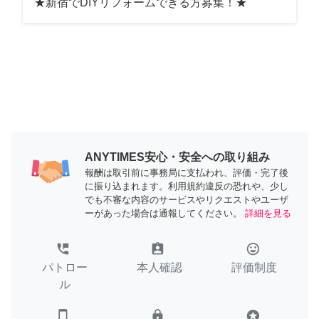
★新宿でDIYリフォームできる方募集！★
ANYTIMES安心・安全への取り組み
報酬は取引前に事務局に支払われ、評価・完了後
に振り込まれます。利用規約違反の恐れや、少し
でも不審な内容のサービスやリクエストやユーザ
ーがあった場合は通報してください。
詳細を見る
perm_phone_msg
assignment_ind
tag_faces
パトロー
本人確認
評価制度
ル
smartphone
lock
stars