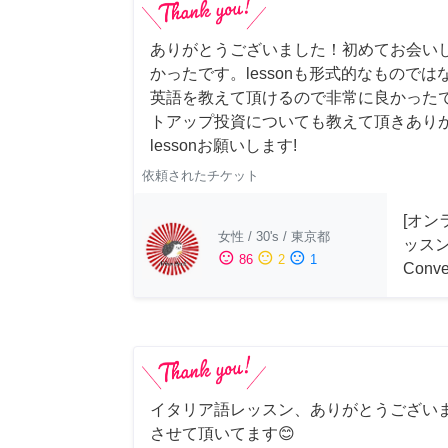
ありがとうございました！初めてお会い
かったです。lessonも形式的なもので
英語を教えて頂けるので非常に良かった
トアップ投資についても教えて頂きあり
lessonお願いします!
依頼されたチケット
[オン
女性
/
30's
/
東京都
ッスン 
sentiment_satisfied
sentiment_neutral
sentiment_dissatisfied
86
2
1
Conve
イタリア語レッスン、ありがとうござい
させて頂いてます😊