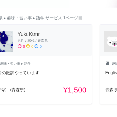
県
▸ 趣味・習い事
▸ 語学
サービス
1ページ目
Yuki.Ktmr
男性
/
20代
/
青森県
sentiment_satisfied
sentiment_neutral
sentiment_dissatisfied
0
0
0
class
趣味・習い事
▸ 語学
趣
語の翻訳やっています
Engli
¥1,500
戸駅 (青森県)
青森