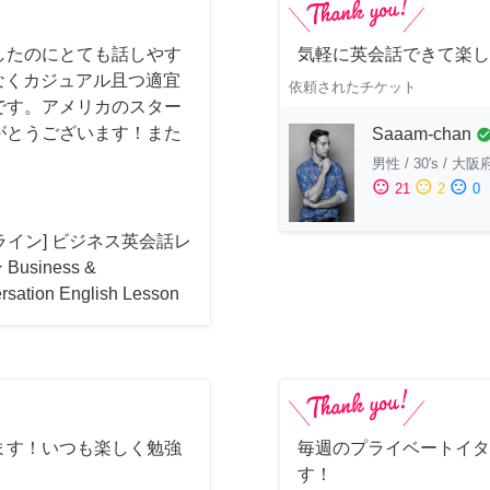
したのにとても話しやす
気軽に英会話できて楽し
はなくカジュアル且つ適宜
依頼されたチケット
です。アメリカのスター
がとうございます！また
Saaam-chan
check_cir
男性
/
30's
/
大阪
sentiment_satisfied
sentiment_neutral
sentiment_dissatisfied
21
2
0
ライン] ビジネス英会話レ
Business &
rsation English Lesson
ます！いつも楽しく勉強
毎週のプライベートイタ
す！