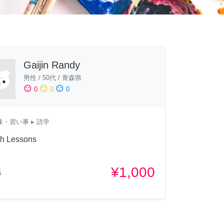
Gaijin Randy
男性
/
50代
/
青森県
sentiment_satisfied
sentiment_neutral
sentiment_dissatisfied
0
0
0
味・習い事
▸ 語学
sh Lessons
¥1,000
県