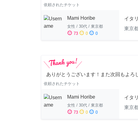
依頼されたチケット
Mami Horibe
イタ
女性
/
30代
/
東京都
東京
sentiment_satisfied
sentiment_neutral
sentiment_dissatisfied
73
0
0
ありがとうございます！また次回もよろし
依頼されたチケット
Mami Horibe
イタ
女性
/
30代
/
東京都
東京
sentiment_satisfied
sentiment_neutral
sentiment_dissatisfied
73
0
0