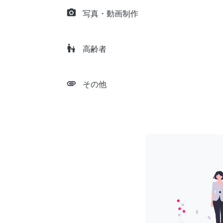
camera_alt
写真・動画制作
escalator_warning
高齢者
attachment
その他