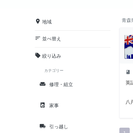
青森
place
地域
sort
並べ替え
local_offer
絞り込み
カテゴリー
class
英
weekend
修理・組立
八
local_laundry_service
家事
local_shipping
引っ越し