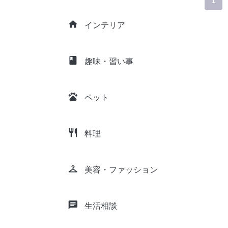
1
home
インテリア
class
趣味・習い事
pets
ペット
restaurant
料理
checkroom
美容・ファッション
chat
生活相談