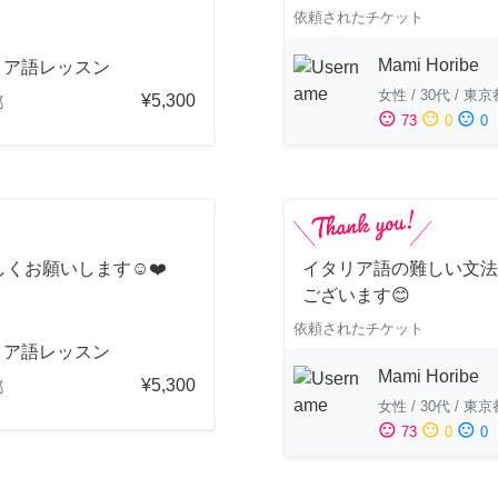
依頼されたチケット
Mami Horibe
リア語レッスン
女性
/
30代
/
東京
¥5,300
都
sentiment_satisfied
sentiment_neutral
sentiment_dissatisfied
73
0
0
くお願いします☺️❤️
イタリア語の難しい文法
ございます😊
依頼されたチケット
リア語レッスン
Mami Horibe
¥5,300
都
女性
/
30代
/
東京
sentiment_satisfied
sentiment_neutral
sentiment_dissatisfied
73
0
0