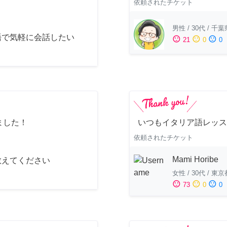
依頼されたチケット
男性
/
30代
/
千葉
語で気軽に会話したい
sentiment_satisfied
sentiment_neutral
sentiment_dissatisfied
21
0
0
ました！
いつもイタリア語レッス
依頼されたチケット
Mami Horibe
教えてください
女性
/
30代
/
東京
sentiment_satisfied
sentiment_neutral
sentiment_dissatisfied
73
0
0