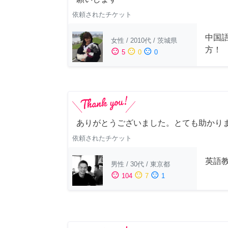
依頼されたチケット
中国
女性
/
2010代
/
茨城県
方！
sentiment_satisfied
sentiment_neutral
sentiment_dissatisfied
5
0
0
ありがとうございました。とても助かり
依頼されたチケット
英語
男性
/
30代
/
東京都
sentiment_satisfied
sentiment_neutral
sentiment_dissatisfied
104
7
1