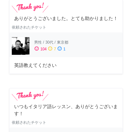
ありがとうございました。とても助かりました！
依頼されたチケット
男性
/
30代
/
東京都
sentiment_satisfied
sentiment_neutral
sentiment_dissatisfied
104
7
1
英語教えてください
いつもイタリア語レッスン、ありがとうございま
す！
依頼されたチケット