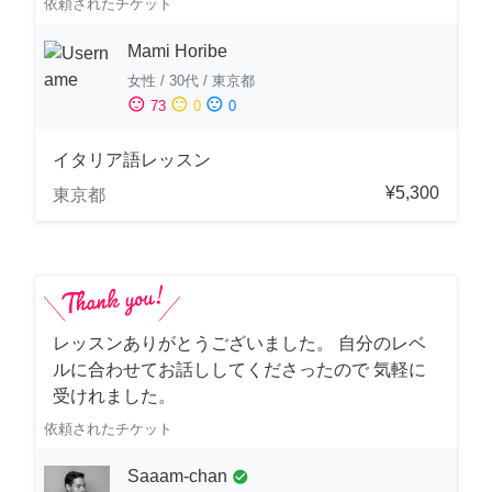
依頼されたチケット
Mami Horibe
女性
/
30代
/
東京都
sentiment_satisfied
sentiment_neutral
sentiment_dissatisfied
73
0
0
イタリア語レッスン
¥5,300
東京都
レッスンありがとうございました。 自分のレベ
ルに合わせてお話ししてくださったので 気軽に
受けれました。
依頼されたチケット
Saaam-chan
check_circle