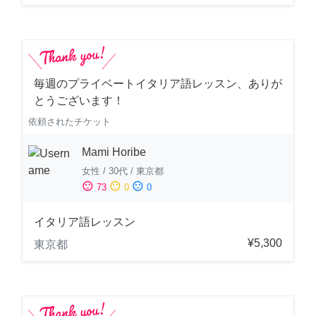
毎週のプライベートイタリア語レッスン、ありが
とうございます！
依頼されたチケット
Mami Horibe
女性
/
30代
/
東京都
sentiment_satisfied
sentiment_neutral
sentiment_dissatisfied
73
0
0
イタリア語レッスン
¥5,300
東京都