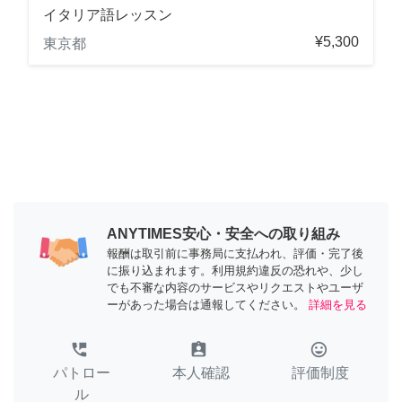
イタリア語レッスン
¥5,300
東京都
ANYTIMES安心・安全への取り組み
報酬は取引前に事務局に支払われ、評価・完了後
に振り込まれます。利用規約違反の恐れや、少し
でも不審な内容のサービスやリクエストやユーザ
ーがあった場合は通報してください。
詳細を見る
perm_phone_msg
assignment_ind
tag_faces
パトロー
本人確認
評価制度
ル