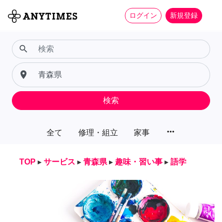
ログイン
新規登録
search
place
検索
more_horiz
全て
修理・組立
家事
TOP
▸
サービス
▸
青森県
▸
趣味・習い事
▸
語学