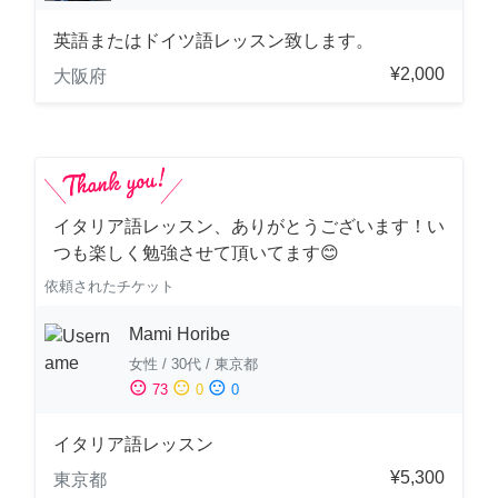
英語またはドイツ語レッスン致します。
¥2,000
大阪府
イタリア語レッスン、ありがとうございます！い
つも楽しく勉強させて頂いてます😊
依頼されたチケット
Mami Horibe
女性
/
30代
/
東京都
sentiment_satisfied
sentiment_neutral
sentiment_dissatisfied
73
0
0
イタリア語レッスン
¥5,300
東京都