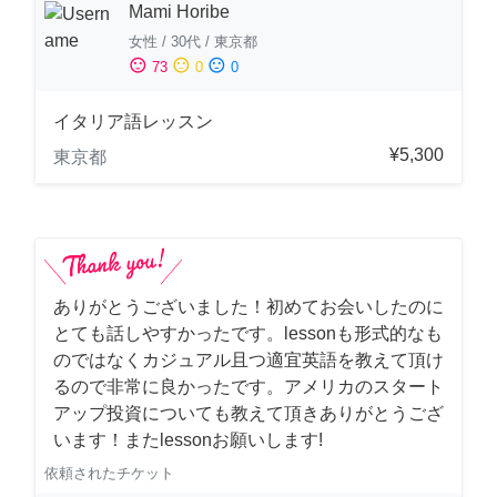
Mami Horibe
女性
/
30代
/
東京都
sentiment_satisfied
sentiment_neutral
sentiment_dissatisfied
73
0
0
イタリア語レッスン
¥5,300
東京都
ありがとうございました！初めてお会いしたのに
とても話しやすかったです。lessonも形式的なも
のではなくカジュアル且つ適宜英語を教えて頂け
るので非常に良かったです。アメリカのスタート
アップ投資についても教えて頂きありがとうござ
います！またlessonお願いします!
依頼されたチケット