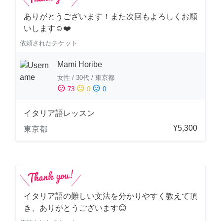
ありがとうございます！また次回もよろしくお願
いします☺️❤️
依頼されたチケット
Mami Horibe
女性
/
30代
/
東京都
sentiment_satisfied
sentiment_neutral
sentiment_dissatisfied
73
0
0
イタリア語レッスン
¥5,300
東京都
イタリア語の難しい文法を分かりやすく教えて頂
き、ありがとうございます😊