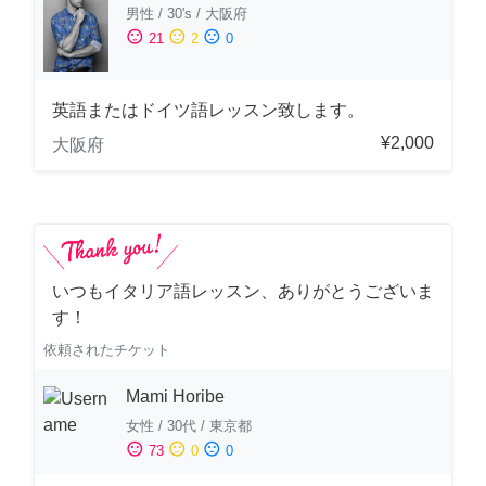
男性
/
30's
/
大阪府
sentiment_satisfied
sentiment_neutral
sentiment_dissatisfied
21
2
0
英語またはドイツ語レッスン致します。
¥2,000
大阪府
いつもイタリア語レッスン、ありがとうございま
す！
依頼されたチケット
Mami Horibe
女性
/
30代
/
東京都
sentiment_satisfied
sentiment_neutral
sentiment_dissatisfied
73
0
0