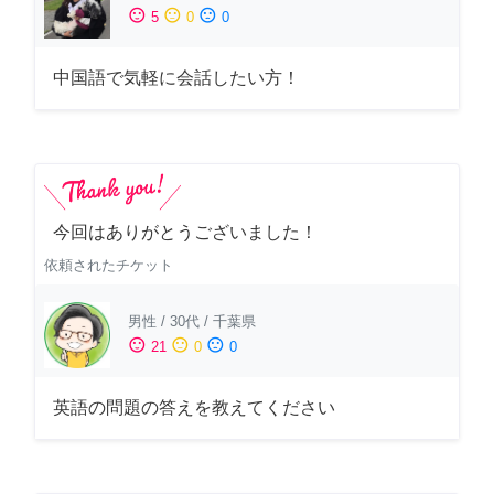
sentiment_satisfied
sentiment_neutral
sentiment_dissatisfied
5
0
0
中国語で気軽に会話したい方！
今回はありがとうございました！
依頼されたチケット
男性
/
30代
/
千葉県
sentiment_satisfied
sentiment_neutral
sentiment_dissatisfied
21
0
0
英語の問題の答えを教えてください