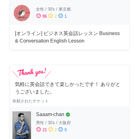
女性
/
30's
/
東京都
sentiment_satisfied
sentiment_neutral
sentiment_dissatisfied
86
2
1
[オンライン] ビジネス英会話レッスン Business
& Conversation English Lesson
気軽に英会話できて楽しかったです！ ありがと
うございました。
依頼されたチケット
Saaam-chan
check_circle
男性
/
30's
/
大阪府
sentiment_satisfied
sentiment_neutral
sentiment_dissatisfied
21
2
0