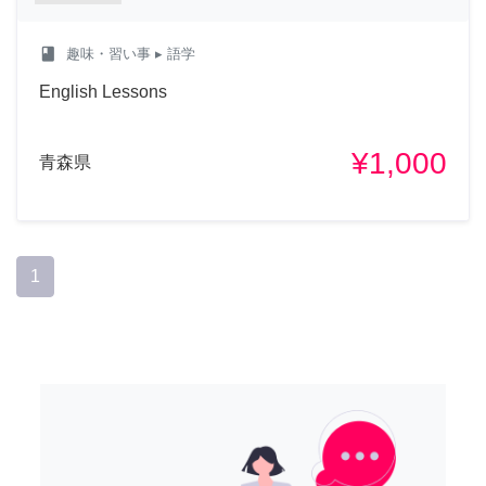
class
趣味・習い事
▸ 語学
English Lessons
¥1,000
青森県
1