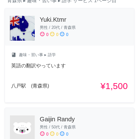
青森県
▸ 趣味・習い事
▸ 語学
サービス
1ページ目
Yuki.Ktmr
男性
/
20代
/
青森県
sentiment_satisfied
sentiment_neutral
sentiment_dissatisfied
0
0
0
class
趣味・習い事
▸ 語学
英語の翻訳やっています
¥1,500
八戸駅 (青森県)
Gaijin Randy
男性
/
50代
/
青森県
sentiment_satisfied
sentiment_neutral
sentiment_dissatisfied
0
0
0