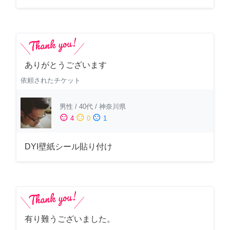
ありがとうございます
依頼されたチケット
男性
/
40代
/
神奈川県
sentiment_satisfied
sentiment_neutral
sentiment_dissatisfied
4
0
1
DYI壁紙シール貼り付け
有り難うございました。