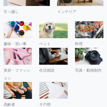
引っ越し
インテリア
趣味・習い事
ペット
料理
美容・ファッシ
生活相談
写真・動画制作
ョン
その他
高齢者