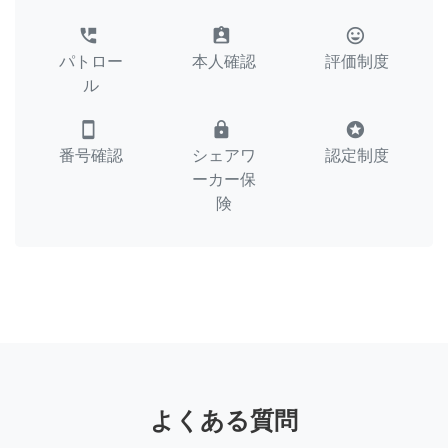
perm_phone_msg
assignment_ind
tag_faces
パトロー
本人確認
評価制度
ル
smartphone
lock
stars
番号確認
シェアワ
認定制度
ーカー保
険
よくある質問