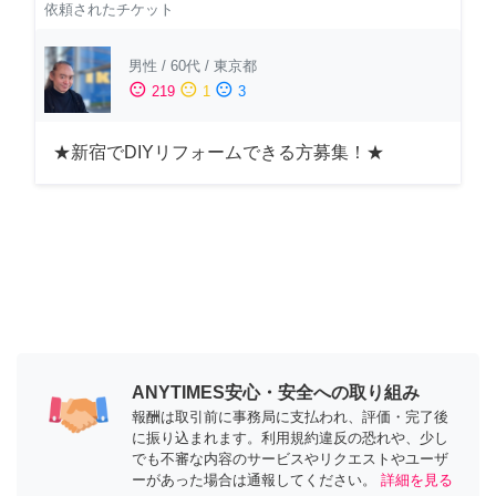
依頼されたチケット
男性
/
60代
/
東京都
sentiment_satisfied
sentiment_neutral
sentiment_dissatisfied
219
1
3
★新宿でDIYリフォームできる方募集！★
ANYTIMES安心・安全への取り組み
報酬は取引前に事務局に支払われ、評価・完了後
に振り込まれます。利用規約違反の恐れや、少し
でも不審な内容のサービスやリクエストやユーザ
ーがあった場合は通報してください。
詳細を見る