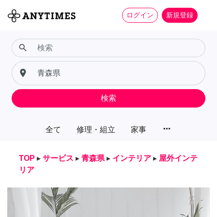
ログイン
新規登録
search
place
検索
more_horiz
全て
修理・組立
家事
TOP
▸
サービス
▸
青森県
▸
インテリア
▸
屋外インテ
リア