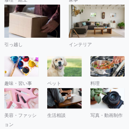
引っ越し
インテリア
趣味・習い事
ペット
料理
美容・ファッシ
生活相談
写真・動画制作
ョン