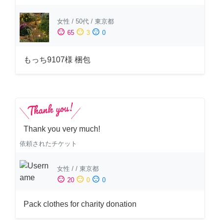
女性
/
50代
/
東京都
sentiment_satisfied
sentiment_neutral
sentiment_dissatisfied
65
3
0
もっち9107様 梱包
Thank you very much!
依頼されたチケット
女性
/
/
東京都
sentiment_satisfied
sentiment_neutral
sentiment_dissatisfied
20
0
0
Pack clothes for charity donation