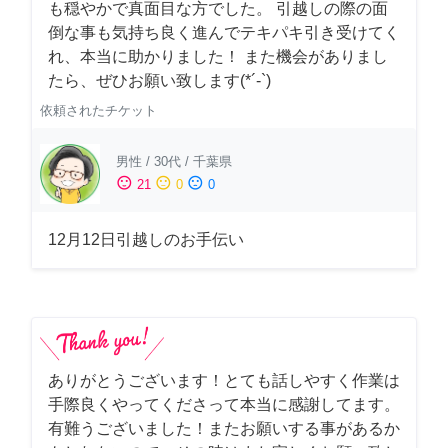
も穏やかで真面目な方でした。 引越しの際の面
倒な事も気持ち良く進んでテキパキ引き受けてく
れ、本当に助かりました！ また機会がありまし
たら、ぜひお願い致します(*´-`)
依頼されたチケット
男性
/
30代
/
千葉県
sentiment_satisfied
sentiment_neutral
sentiment_dissatisfied
21
0
0
12月12日引越しのお手伝い
ありがとうございます！とても話しやすく作業は
手際良くやってくださって本当に感謝してます。
有難うございました！またお願いする事があるか