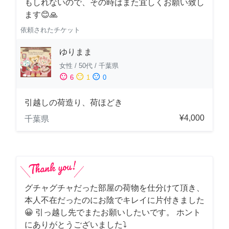
もしれないので、その時はまた宜しくお願い致し
ます😊🙏
依頼されたチケット
ゆりまま
女性
/
50代
/
千葉県
sentiment_satisfied
sentiment_neutral
sentiment_dissatisfied
6
1
0
引越しの荷造り、荷ほどき
¥4,000
千葉県
グチャグチャだった部屋の荷物を仕分けて頂き、
本人不在だったのにお陰でキレイに片付きました
😀 引っ越し先でまたお願いしたいです。 ホント
にありがとうございました⤵