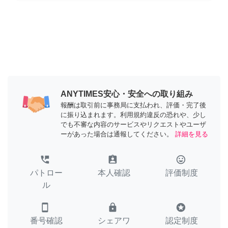
ANYTIMES安心・安全への取り組み
報酬は取引前に事務局に支払われ、評価・完了後
に振り込まれます。利用規約違反の恐れや、少し
でも不審な内容のサービスやリクエストやユーザ
ーがあった場合は通報してください。
詳細を見る
perm_phone_msg
assignment_ind
tag_faces
パトロー
本人確認
評価制度
ル
smartphone
lock
stars
番号確認
シェアワ
認定制度