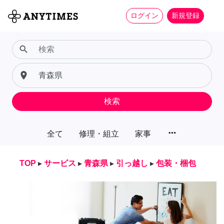
ログイン
新規登録
search
place
検索
more_horiz
全て
修理・組立
家事
TOP
▸
サービス
▸
青森県
▸
引っ越し
▸
包装・梱包