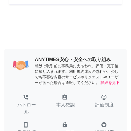
ANYTIMES安心・安全への取り組み
報酬は取引前に事務局に支払われ、評価・完了後
に振り込まれます。利用規約違反の恐れや、少し
でも不審な内容のサービスやリクエストやユーザ
ーがあった場合は通報してください。
詳細を見る
perm_phone_msg
assignment_ind
tag_faces
パトロー
本人確認
評価制度
ル
smartphone
lock
stars