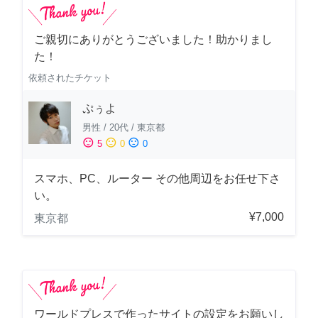
ご親切にありがとうございました！助かりまし
た！
依頼されたチケット
ぷぅよ
男性
/
20代
/
東京都
sentiment_satisfied
sentiment_neutral
sentiment_dissatisfied
5
0
0
スマホ、PC、ルーター その他周辺をお任せ下さ
い。
¥7,000
東京都
ワールドプレスで作ったサイトの設定をお願いし