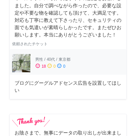
ました。自分で調べながら作ったので、必要な設
定や不要な物を確認しても頂けて、大満足です。
対応も丁寧に教えて下さったり、セキュリティの
面でも気遣いが素晴らしかったです。またぜひお
願いします。本当にありがとうございました！
依頼されたチケット
男性
/
40代
/
東京都
sentiment_satisfied
sentiment_neutral
sentiment_dissatisfied
18
0
0
ブログにグーグルアドセンス広告を設置してほし
い
お陰さまで、無事にデータの取り出しが出来まし