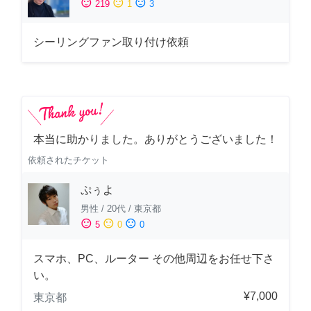
sentiment_satisfied
sentiment_neutral
sentiment_dissatisfied
219
1
3
シーリングファン取り付け依頼
本当に助かりました。ありがとうございました！
依頼されたチケット
ぷぅよ
男性
/
20代
/
東京都
sentiment_satisfied
sentiment_neutral
sentiment_dissatisfied
5
0
0
スマホ、PC、ルーター その他周辺をお任せ下さ
い。
¥7,000
東京都