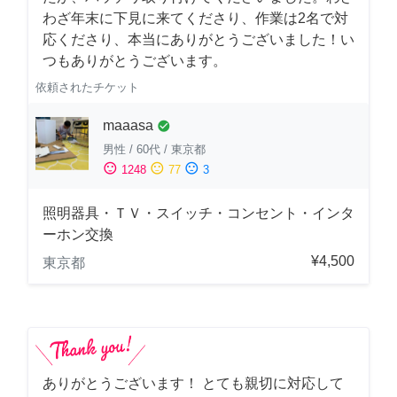
わざ年末に下見に来てくださり、作業は2名で対
応くださり、本当にありがとうございました！い
つもありがとうございます。
依頼されたチケット
maaasa
check_circle
男性
/
60代
/
東京都
sentiment_satisfied
sentiment_neutral
sentiment_dissatisfied
1248
77
3
照明器具・ＴＶ・スイッチ・コンセント・インタ
ーホン交換
¥4,500
東京都
ありがとうございます！ とても親切に対応して