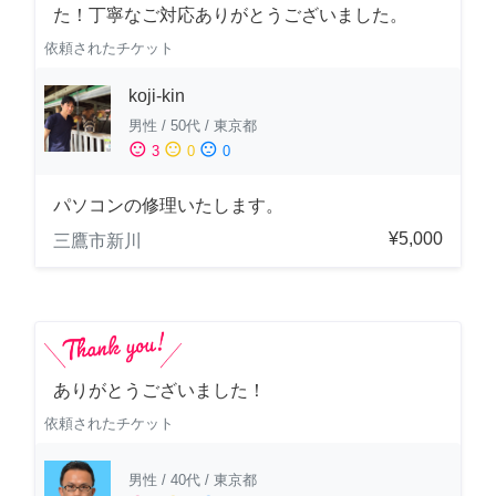
た！丁寧なご対応ありがとうございました。
依頼されたチケット
koji-kin
男性
/
50代
/
東京都
sentiment_satisfied
sentiment_neutral
sentiment_dissatisfied
3
0
0
パソコンの修理いたします。
¥5,000
三鷹市新川
ありがとうございました！
依頼されたチケット
男性
/
40代
/
東京都