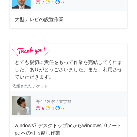
sentiment_satisfied
sentiment_neutral
sentiment_dissatisfied
7
1
0
大型テレビの設置作業
とても親切に責任をもって作業を完結してくれま
した。ありがとうございました。また、利用させ
ていただきます。
依頼されたチケット
男性
/
20代
/
東京都
sentiment_satisfied
sentiment_neutral
sentiment_dissatisfied
5
0
0
windows7 デスクトップpcからwindows10ノート
pc への引っ越し作業