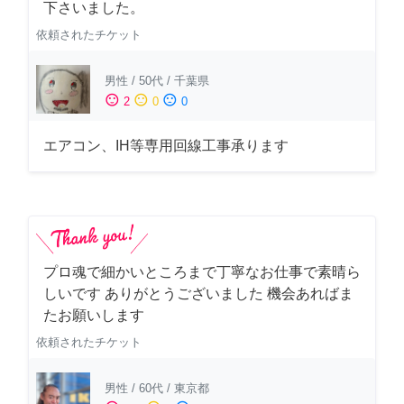
下さいました。
依頼されたチケット
男性
/
50代
/
千葉県
sentiment_satisfied
sentiment_neutral
sentiment_dissatisfied
2
0
0
エアコン、IH等専用回線工事承ります
プロ魂で細かいところまで丁寧なお仕事で素晴ら
しいです ありがとうございました 機会あればま
たお願いします
依頼されたチケット
男性
/
60代
/
東京都