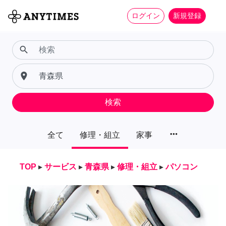
ログイン
新規登録
search
place
検索
more_horiz
全て
修理・組立
家事
TOP
▸
サービス
▸
青森県
▸
修理・組立
▸
パソコン