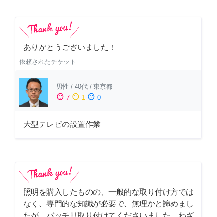
ありがとうございました！
依頼されたチケット
男性
/
40代
/
東京都
sentiment_satisfied
sentiment_neutral
sentiment_dissatisfied
7
1
0
大型テレビの設置作業
照明を購入したものの、一般的な取り付け方では
なく、専門的な知識が必要で、無理かと諦めまし
たが、バッチリ取り付けてくださいました。わざ