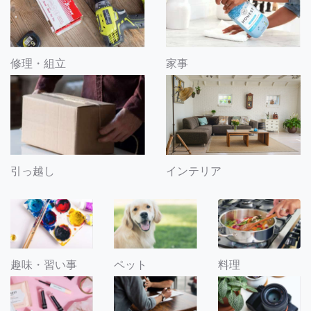
修理・組立
家事
引っ越し
インテリア
趣味・習い事
ペット
料理