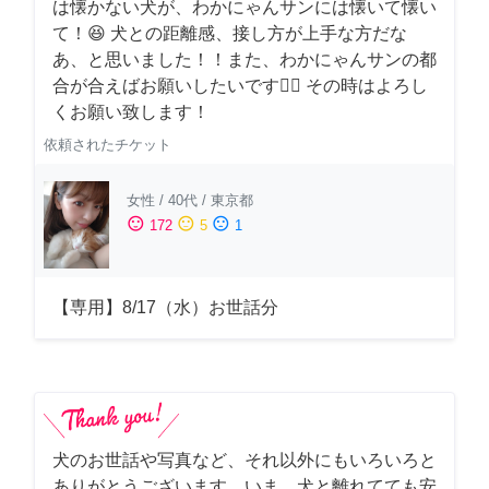
は懐かない犬が、わかにゃんサンには懐いて懐い
て！😆 犬との距離感、接し方が上手な方だな
あ、と思いました！！また、わかにゃんサンの都
合が合えばお願いしたいです🙇‍♂️ その時はよろし
くお願い致します！
依頼されたチケット
女性
/
40代
/
東京都
sentiment_satisfied
sentiment_neutral
sentiment_dissatisfied
172
5
1
【専用】8/17（水）お世話分
犬のお世話や写真など、それ以外にもいろいろと
ありがとうございます。いま、犬と離れてても安