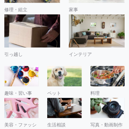
修理・組立
家事
引っ越し
インテリア
趣味・習い事
ペット
料理
美容・ファッシ
生活相談
写真・動画制作