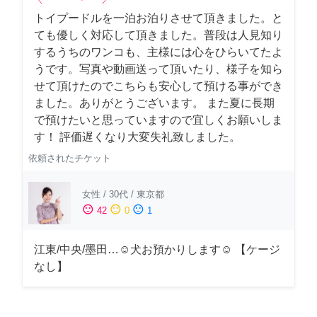
トイプードルを一泊お泊りさせて頂きました。と
ても優しく対応して頂きました。普段は人見知り
するうちのワンコも、主様には心をひらいてたよ
うです。写真や動画送って頂いたり、様子を知ら
せて頂けたのでこちらも安心して預ける事ができ
ました。ありがとうございます。 また夏に長期
で預けたいと思っていますので宜しくお願いしま
す！ 評価遅くなり大変失礼致しました。
依頼されたチケット
女性
/
30代
/
東京都
sentiment_satisfied
sentiment_neutral
sentiment_dissatisfied
42
0
1
江東/中央/墨田…☺︎犬お預かりします☺︎ 【ケージ
なし】