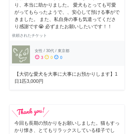
り、本当に助かりました。 愛犬もとっても可愛
がってもらったようで、、安心して預ける事がで
きました。 また、私自身の事も気遣ってくださ
り感謝です😭 必ずまたお願いしたいです！！
依頼されたチケット
女性
/
30代
/
東京都
sentiment_satisfied
sentiment_neutral
sentiment_dissatisfied
3
0
0
【大切な愛犬を大事に大事にお預かりします】1
日1匹3,000円
今回も長期の預かりをお願いしました。猫もすっ
かり懐き、とてもリラックスしている様子でし