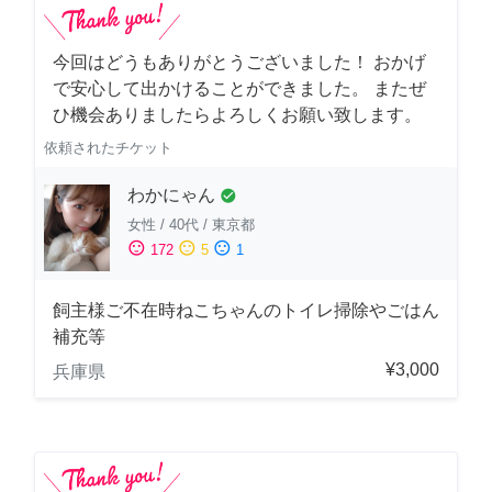
今回はどうもありがとうございました！ おかげ
で安心して出かけることができました。 またぜ
ひ機会ありましたらよろしくお願い致します。
依頼されたチケット
わかにゃん
check_circle
女性
/
40代
/
東京都
sentiment_satisfied
sentiment_neutral
sentiment_dissatisfied
172
5
1
飼主様ご不在時ねこちゃんのトイレ掃除やごはん
補充等
¥3,000
兵庫県