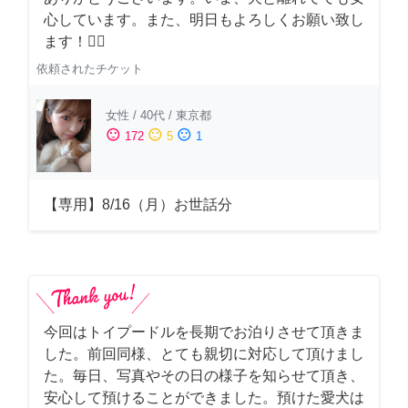
心しています。また、明日もよろしくお願い致し
ます！🙇‍♂️
依頼されたチケット
女性
/
40代
/
東京都
sentiment_satisfied
sentiment_neutral
sentiment_dissatisfied
172
5
1
【専用】8/16（月）お世話分
今回はトイプードルを長期でお泊りさせて頂きま
した。前回同様、とても親切に対応して頂けまし
た。毎日、写真やその日の様子を知らせて頂き、
安心して預けることができました。預けた愛犬は