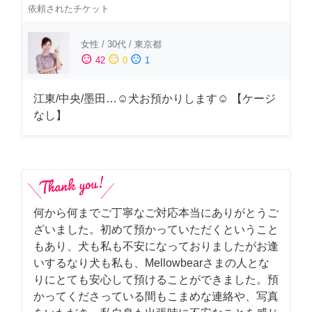
依頼されたチケット
女性
/
30代
/
東京都
sentiment_satisfied
sentiment_neutral
sentiment_dissatisfied
42
0
1
江東/中央/墨田…☺︎犬お預かりします☺︎ 【ケージ
なし】
何から何までご丁寧なご対応本当にありがとうご
ざいました。初めて預かっていただくということ
もあり、犬も私も不安になっておりましたがお逢
いするなり犬も私も、Mellowbearさまの人とな
りにとても安心して預けることができました。預
かってくださっている間もこまめな連絡や、写真