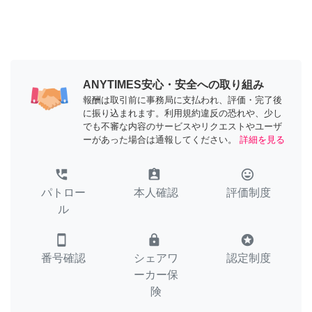
ANYTIMES安心・安全への取り組み
報酬は取引前に事務局に支払われ、評価・完了後
に振り込まれます。利用規約違反の恐れや、少し
でも不審な内容のサービスやリクエストやユーザ
ーがあった場合は通報してください。
詳細を見る
perm_phone_msg
assignment_ind
tag_faces
パトロー
本人確認
評価制度
ル
smartphone
lock
stars
番号確認
シェアワ
認定制度
ーカー保
険