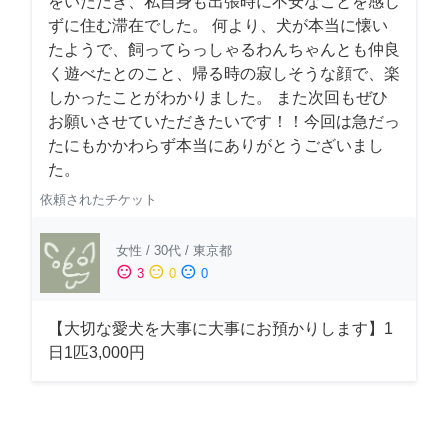
をいただき、私自身も出張時に不安なことを感じ
ずに住む滞在でした。 何より、犬が本当に懐い
たようで、飼ってらっしゃるわんちゃんとも仲良
く遊べたとのこと、帰る時の寂しそうな顔で、楽
しかったことがわかりました。 また次回もぜひ
お願いさせていただきたいです！！今回は急だっ
たにもかかわらず本当にありがとうございまし
た。
依頼されたチケット
女性
/
30代
/
東京都
sentiment_satisfied
sentiment_neutral
sentiment_dissatisfied
3
0
0
【大切な愛犬を大事に大事にお預かりします】1
日1匹3,000円