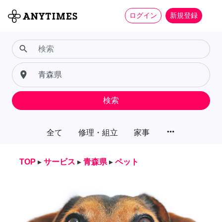
ログイン
新規登録
search
place
検索
more_horiz
全て
修理・組立
家事
TOP
▸
サービス
▸
青森県
▸
ペット