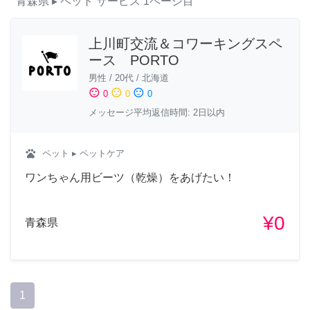
青森県
▸ ペット
サービス
1ページ目
上川町交流＆コワーキングスペ
ース PORTO
男性
/
20代
/
北海道
sentiment_satisfied
sentiment_neutral
sentiment_dissatisfied
0
0
0
メッセージ平均返信時間: 2日以内
pets
ペット
▸ ペットケア
ワンちゃん用ビーツ（乾燥）をあげたい！
¥0
青森県
1