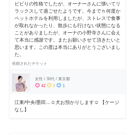
ビビりの性格でしたが、オーナーさんに懐いてリ
ラックスして過ごせたようです。今までｈ何度か
ペットホテルを利用しましたが、ストレスで食事
が取れなかったり、散歩にも行けない状態になる
ことがありましたが、オーナの小野寺さんに会え
て本当に感謝です。またお願いさせて頂きたいと
思います。この度は本当にありがとうございまし
た。
依頼されたチケット
女性
/
30代
/
東京都
sentiment_satisfied
sentiment_neutral
sentiment_dissatisfied
42
0
1
江東/中央/墨田…☺︎犬お預かりします☺︎ 【ケージ
なし】