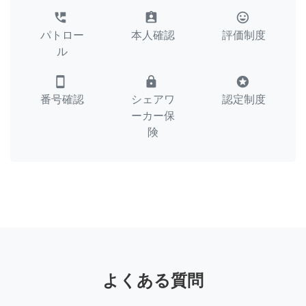
perm_phone_msg
assignment_ind
tag_faces
パトロー
本人確認
評価制度
ル
smartphone
lock
stars
番号確認
シェアワ
認定制度
ーカー保
険
よくある質問