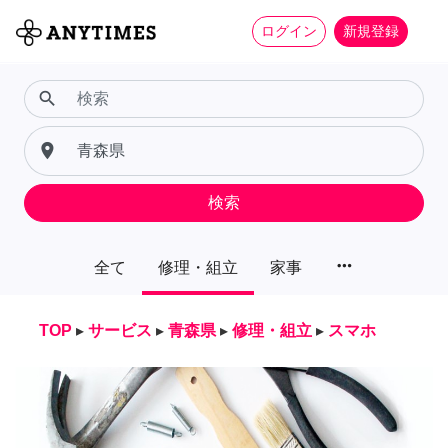
ログイン
新規登録
search
place
検索
more_horiz
全て
修理・組立
家事
TOP
▸
サービス
▸
青森県
▸
修理・組立
▸
スマホ