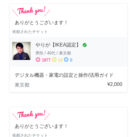
ありがとうございます！
依頼されたチケット
やりが【IKEA認定】
check_circle
男性
/
40代
/
東京都
sentiment_satisfied
sentiment_neutral
sentiment_dissatisfied
1877
13
0
デジタル機器・家電の設定と操作/活用ガイド
¥2,000
東京都
ありがとうございます！
依頼されたチケット