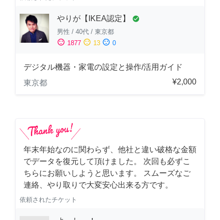
やりが【IKEA認定】
check_circle
男性
/
40代
/
東京都
sentiment_satisfied
sentiment_neutral
sentiment_dissatisfied
1877
13
0
デジタル機器・家電の設定と操作/活用ガイド
¥2,000
東京都
年末年始なのに関わらず、他社と違い破格な金額
でデータを復元して頂けました。 次回も必ずこ
ちらにお願いしようと思います。 スムーズなご
連絡、やり取りで大変安心出来る方です。
依頼されたチケット