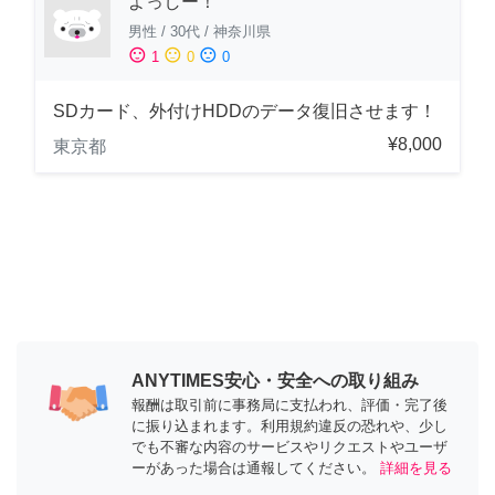
よっしー！
男性
/
30代
/
神奈川県
sentiment_satisfied
sentiment_neutral
sentiment_dissatisfied
1
0
0
SDカード、外付けHDDのデータ復旧させます！
¥8,000
東京都
ANYTIMES安心・安全への取り組み
報酬は取引前に事務局に支払われ、評価・完了後
に振り込まれます。利用規約違反の恐れや、少し
でも不審な内容のサービスやリクエストやユーザ
ーがあった場合は通報してください。
詳細を見る