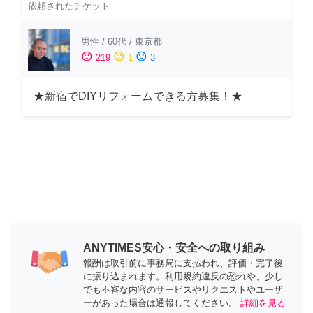
依頼されたチケット
男性
/
60代
/
東京都
sentiment_satisfied
sentiment_neutral
sentiment_dissatisfied
219
1
3
★新宿でDIYリフォームできる方募集！★
ANYTIMES安心・安全への取り組み
報酬は取引前に事務局に支払われ、評価・完了後
に振り込まれます。利用規約違反の恐れや、少し
でも不審な内容のサービスやリクエストやユーザ
ーがあった場合は通報してください。
詳細を見る