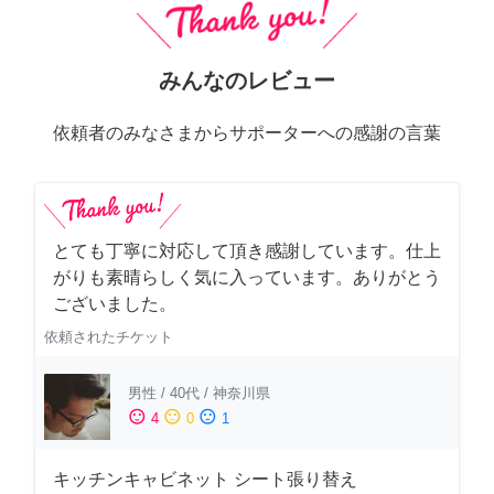
みんなのレビュー
依頼者のみなさまからサポーターへの感謝の言葉
とても丁寧に対応して頂き感謝しています。仕上
がりも素晴らしく気に入っています。ありがとう
ございました。
依頼されたチケット
男性
/
40代
/
神奈川県
sentiment_satisfied
sentiment_neutral
sentiment_dissatisfied
4
0
1
キッチンキャビネット シート張り替え