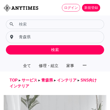
ログイン
新規登録
search
place
検索
more_horiz
全て
修理・組立
家事
TOP
▸
サービス
▸
青森県
▸
インテリア
▸
SNS向け
インテリア