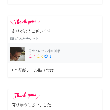
ありがとうございます
依頼されたチケット
男性
/
40代
/
神奈川県
sentiment_satisfied
sentiment_neutral
sentiment_dissatisfied
4
0
1
DYI壁紙シール貼り付け
有り難うございました。