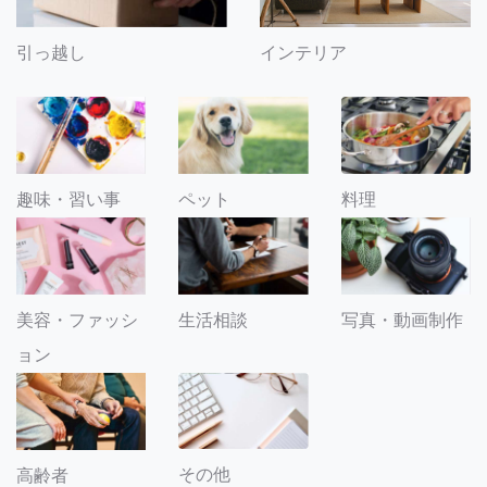
引っ越し
インテリア
趣味・習い事
ペット
料理
美容・ファッシ
生活相談
写真・動画制作
ョン
その他
高齢者