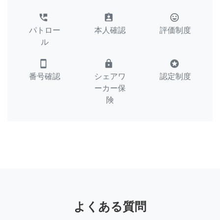
perm_phone_msg
assignment_ind
tag_faces
パトロー
本人確認
評価制度
ル
smartphone
lock
stars
番号確認
シェアワ
認定制度
ーカー保
険
よくある質問