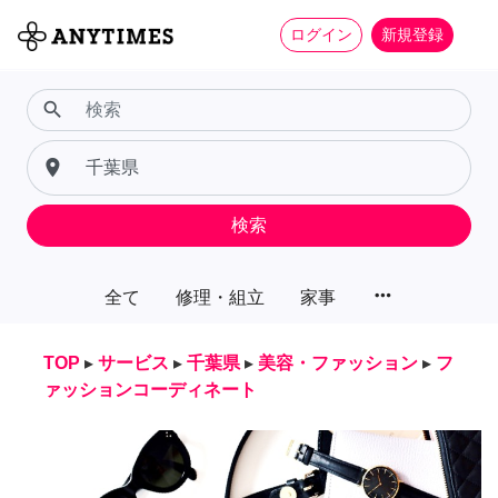
ログイン
新規登録
search
place
検索
more_horiz
全て
修理・組立
家事
TOP
▸
サービス
▸
千葉県
▸
美容・ファッション
▸
フ
ァッションコーディネート