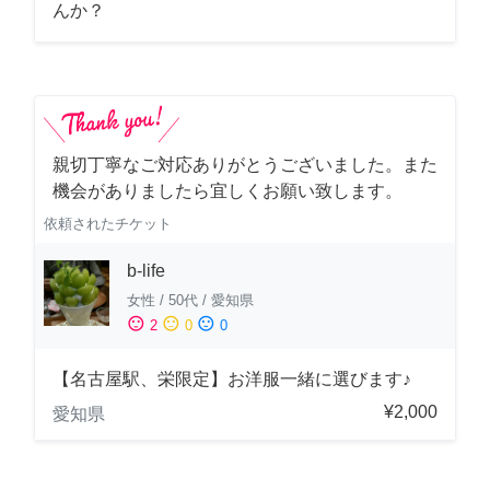
んか？
親切丁寧なご対応ありがとうございました。また
機会がありましたら宜しくお願い致します。
依頼されたチケット
b-life
女性
/
50代
/
愛知県
sentiment_satisfied
sentiment_neutral
sentiment_dissatisfied
2
0
0
【名古屋駅、栄限定】お洋服一緒に選びます♪
¥2,000
愛知県