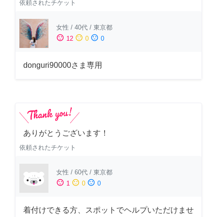
依頼されたチケット
女性
/
40代
/
東京都
sentiment_satisfied
sentiment_neutral
sentiment_dissatisfied
12
0
0
donguri90000さま専用
ありがとうございます！
依頼されたチケット
女性
/
60代
/
東京都
sentiment_satisfied
sentiment_neutral
sentiment_dissatisfied
1
0
0
着付けできる方、スポットでヘルプいただけませ