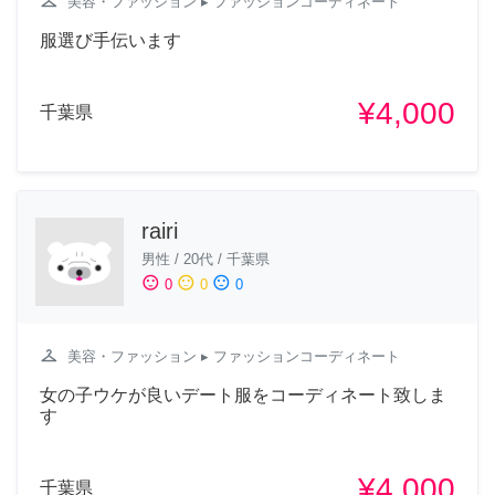
checkroom
美容・ファッション
▸ ファッションコーディネート
服選び手伝います
¥4,000
千葉県
rairi
男性
/
20代
/
千葉県
sentiment_satisfied
sentiment_neutral
sentiment_dissatisfied
0
0
0
checkroom
美容・ファッション
▸ ファッションコーディネート
女の子ウケが良いデート服をコーディネート致しま
す
¥4,000
千葉県