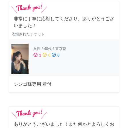
非常に丁寧に応対してくださり、ありがとうござ
いました！
依頼されたチケット
女性
/
40代
/
東京都
sentiment_satisfied
sentiment_neutral
sentiment_dissatisfied
3
0
0
シンゴ様専用 着付
ありがとうございました！また何かとよろしくお