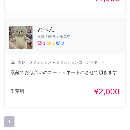
とべん
女性
/
60代
/
千葉県
sentiment_satisfied
sentiment_neutral
sentiment_dissatisfied
1
1
0
checkroom
美容・ファッション
▸ ファッションコーディネート
素敵でお似合いのコーディネートにさせて頂きます
¥2,000
千葉県
1