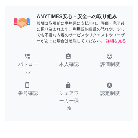
ANYTIMES安心・安全への取り組み
報酬は取引前に事務局に支払われ、評価・完了後
に振り込まれます。利用規約違反の恐れや、少し
でも不審な内容のサービスやリクエストやユーザ
ーがあった場合は通報してください。
詳細を見る
perm_phone_msg
assignment_ind
tag_faces
パトロー
本人確認
評価制度
ル
smartphone
lock
stars
番号確認
シェアワ
認定制度
ーカー保
険