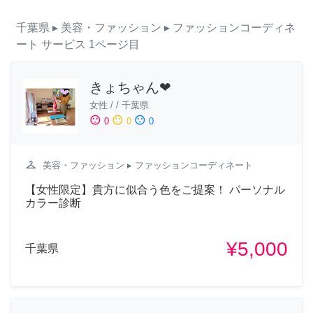
千葉県
▸ 美容・ファッション
▸ ファッションコーディネ
ート
サービス
1ページ目
きょちゃん❤︎
女性
/
/
千葉県
sentiment_satisfied
sentiment_neutral
sentiment_dissatisfied
0
0
0
checkroom
美容・ファッション
▸ ファッションコーディネート
【女性限定】貴方に似合う色をご提案！ パーソナル
カラー診断
¥5,000
千葉県