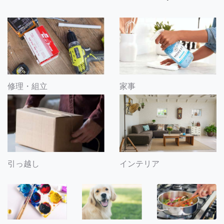
修理・組立
家事
引っ越し
インテリア