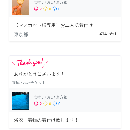
女性
/
40代
/
東京都
sentiment_satisfied
sentiment_neutral
sentiment_dissatisfied
2
0
0
【マスカット様専用】お二人様着付け
¥14,550
東京都
ありがとうございます！
依頼されたチケット
女性
/
40代
/
東京都
sentiment_satisfied
sentiment_neutral
sentiment_dissatisfied
2
0
0
浴衣、着物の着付け致します！