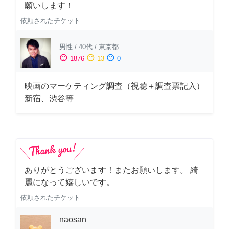
願いします！
依頼されたチケット
男性
/
40代
/
東京都
sentiment_satisfied
sentiment_neutral
sentiment_dissatisfied
1876
13
0
映画のマーケティング調査（視聴＋調査票記入）
新宿、渋谷等
ありがとうございます！またお願いします。 綺
麗になって嬉しいです。
依頼されたチケット
naosan