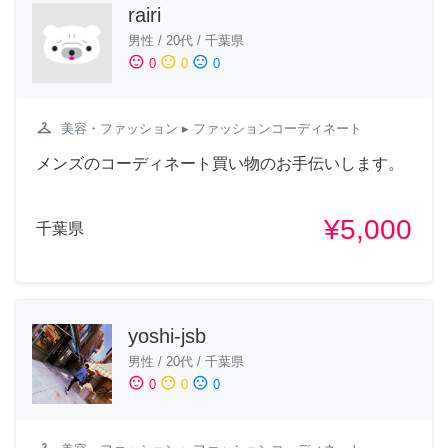
rairi
男性
/
20代
/
千葉県
sentiment_satisfied
sentiment_neutral
sentiment_dissatisfied
0
0
0
checkroom
美容・ファッション
▸ ファッションコーディネート
メンズのコーディネート買い物のお手伝いします。
¥5,000
千葉県
yoshi-jsb
男性
/
20代
/
千葉県
sentiment_satisfied
sentiment_neutral
sentiment_dissatisfied
0
0
0