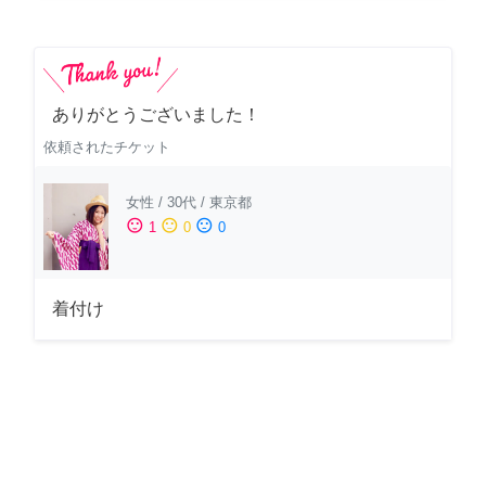
ありがとうございました！
依頼されたチケット
女性
/
30代
/
東京都
sentiment_satisfied
sentiment_neutral
sentiment_dissatisfied
1
0
0
着付け