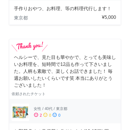
手作りおやつ、お料理、等の料理代行します！
¥5,000
東京都
ヘルシーで、見た目も華やかで、とっても美味し
いお料理を、短時間で12品も作って下さいまし
た。人柄も素敵で、楽しくお話できました！ 毎
週お願いしたいくらいです笑 本当にありがとう
ございました！
依頼されたチケット
女性
/
40代
/
東京都
sentiment_satisfied
sentiment_neutral
sentiment_dissatisfied
2
0
0