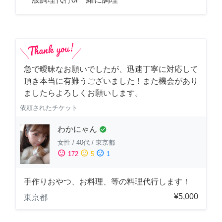
急で曖昧なお願いでしたが、迅速丁寧に対応して
頂き本当に有難うございました！また機会があり
ましたらよろしくお願いします。
依頼されたチケット
わかにゃん
check_circle
女性
/
40代
/
東京都
sentiment_satisfied
sentiment_neutral
sentiment_dissatisfied
172
5
1
手作りおやつ、お料理、等の料理代行します！
¥5,000
東京都