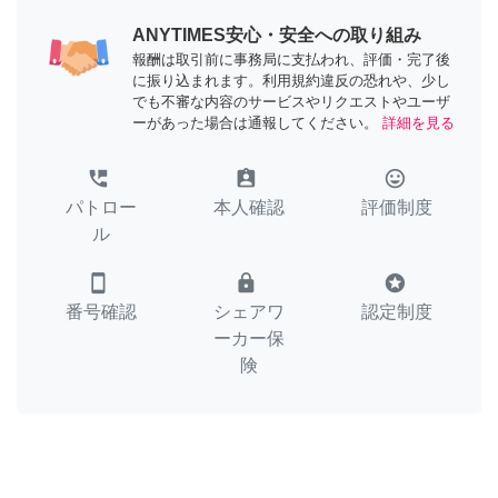
ANYTIMES安心・安全への取り組み
報酬は取引前に事務局に支払われ、評価・完了後
に振り込まれます。利用規約違反の恐れや、少し
でも不審な内容のサービスやリクエストやユーザ
ーがあった場合は通報してください。
詳細を見る
perm_phone_msg
assignment_ind
tag_faces
パトロー
本人確認
評価制度
ル
smartphone
lock
stars
番号確認
シェアワ
認定制度
ーカー保
険