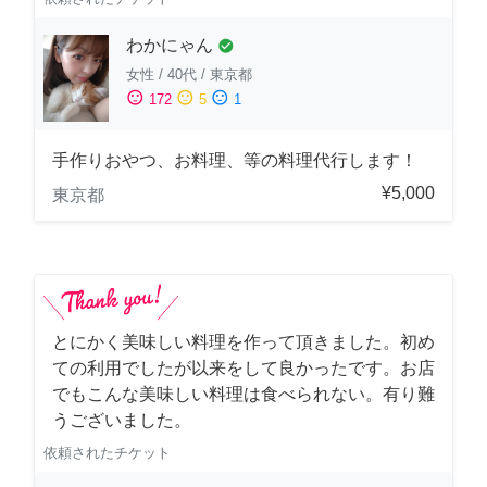
わかにゃん
check_circle
女性
/
40代
/
東京都
sentiment_satisfied
sentiment_neutral
sentiment_dissatisfied
172
5
1
手作りおやつ、お料理、等の料理代行します！
¥5,000
東京都
とにかく美味しい料理を作って頂きました。初め
ての利用でしたが以来をして良かったです。お店
でもこんな美味しい料理は食べられない。有り難
うございました。
依頼されたチケット