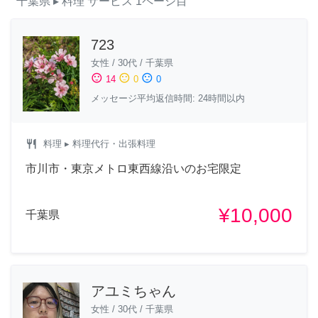
千葉県
▸ 料理
サービス
1ページ目
723
女性
/
30代
/
千葉県
sentiment_satisfied
sentiment_neutral
sentiment_dissatisfied
14
0
0
メッセージ平均返信時間: 24時間以内
restaurant
料理
▸ 料理代行・出張料理
市川市・東京メトロ東西線沿いのお宅限定
¥10,000
千葉県
アユミちゃん
女性
/
30代
/
千葉県