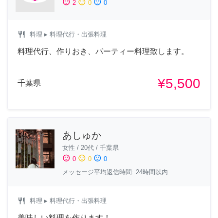
sentiment_satisfied
sentiment_neutral
sentiment_dissatisfied
2
0
0
restaurant
料理
▸ 料理代行・出張料理
料理代行、作りおき、パーティー料理致します。
¥5,500
千葉県
あしゅか
女性
/
20代
/
千葉県
sentiment_satisfied
sentiment_neutral
sentiment_dissatisfied
0
0
0
メッセージ平均返信時間: 24時間以内
restaurant
料理
▸ 料理代行・出張料理
美味しい料理を作ります！