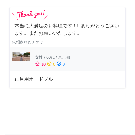
本当に大満足のお料理です！‼️ ありがとうござい
ます。またお願いいたします。
依頼されたチケット
女性
/
60代
/
東京都
sentiment_satisfied
sentiment_neutral
sentiment_dissatisfied
18
0
0
正月用オードブル