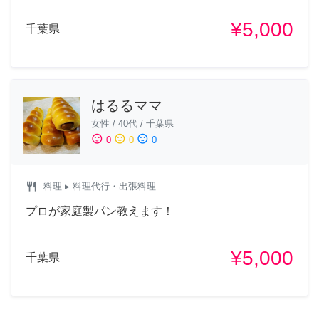
¥5,000
千葉県
はるるママ
女性
/
40代
/
千葉県
sentiment_satisfied
sentiment_neutral
sentiment_dissatisfied
0
0
0
restaurant
料理
▸ 料理代行・出張料理
プロが家庭製パン教えます！
¥5,000
千葉県