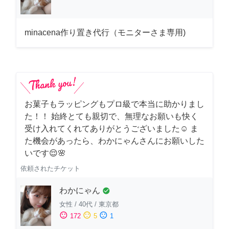
minacena作り置き代行（モニターさま専用)
お菓子もラッピングもプロ級で本当に助かりまし
た！！ 始終とても親切で、無理なお願いも快く
受け入れてくれてありがとうございました☺️ ま
た機会があったら、わかにゃんさんにお願いした
いです😌🌸
依頼されたチケット
わかにゃん
check_circle
女性
/
40代
/
東京都
sentiment_satisfied
sentiment_neutral
sentiment_dissatisfied
172
5
1