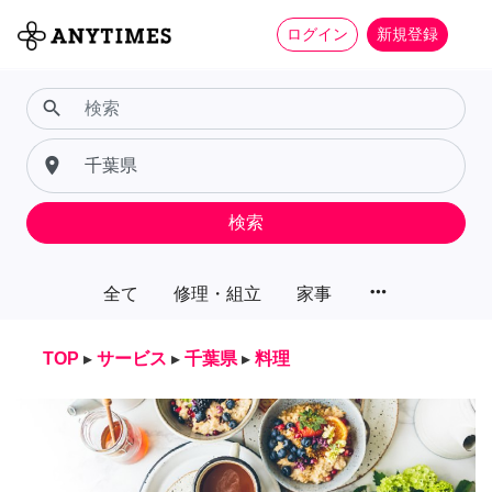
ログイン
新規登録
search
place
検索
more_horiz
全て
修理・組立
家事
TOP
▸
サービス
▸
千葉県
▸
料理