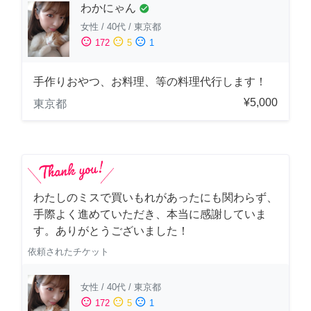
わかにゃん
check_circle
女性
/
40代
/
東京都
sentiment_satisfied
sentiment_neutral
sentiment_dissatisfied
172
5
1
手作りおやつ、お料理、等の料理代行します！
¥5,000
東京都
わたしのミスで買いもれがあったにも関わらず、
手際よく進めていただき、本当に感謝していま
す。ありがとうございました！
依頼されたチケット
女性
/
40代
/
東京都
sentiment_satisfied
sentiment_neutral
sentiment_dissatisfied
172
5
1