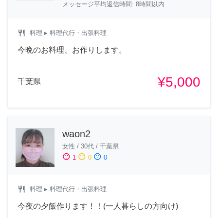
メッセージ平均返信時間: 8時間以内
restaurant
料理
▸ 料理代行・出張料理
今晩のお料理、お作りします。
¥5,000
千葉県
waon2
女性
/
30代
/
千葉県
sentiment_satisfied
sentiment_neutral
sentiment_dissatisfied
1
0
0
restaurant
料理
▸ 料理代行・出張料理
今夜の夕飯作ります！！(一人暮らしの方向け)