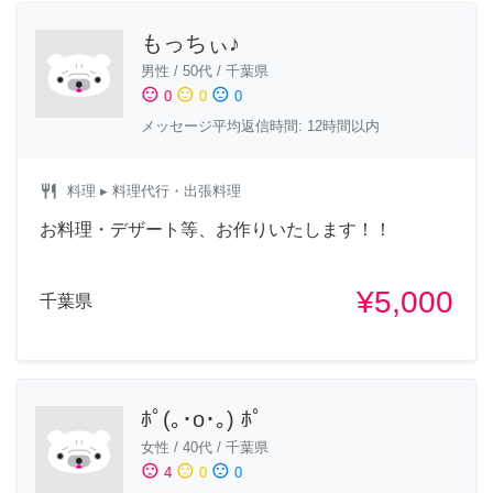
もっちぃ♪
男性
/
50代
/
千葉県
sentiment_satisfied
sentiment_neutral
sentiment_dissatisfied
0
0
0
メッセージ平均返信時間: 12時間以内
restaurant
料理
▸ 料理代行・出張料理
お料理・デザート等、お作りいたします！！
¥5,000
千葉県
ﾎﾟ(｡･о･｡) ﾎﾟ
女性
/
40代
/
千葉県
sentiment_satisfied
sentiment_neutral
sentiment_dissatisfied
4
0
0