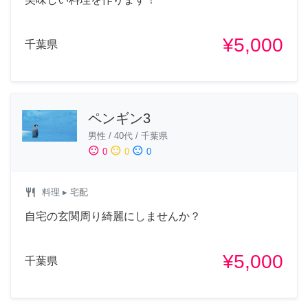
¥5,000
千葉県
ペンギン3
男性
/
40代
/
千葉県
sentiment_satisfied
sentiment_neutral
sentiment_dissatisfied
0
0
0
restaurant
料理
▸ 宅配
自宅の玄関周り綺麗にしませんか？
¥5,000
千葉県