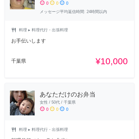
sentiment_satisfied
sentiment_neutral
sentiment_dissatisfied
0
0
0
メッセージ平均返信時間: 24時間以内
restaurant
料理
▸ 料理代行・出張料理
お手伝いします
¥10,000
千葉県
あなただけのお弁当
女性
/
50代
/
千葉県
sentiment_satisfied
sentiment_neutral
sentiment_dissatisfied
0
0
0
restaurant
料理
▸ 料理代行・出張料理