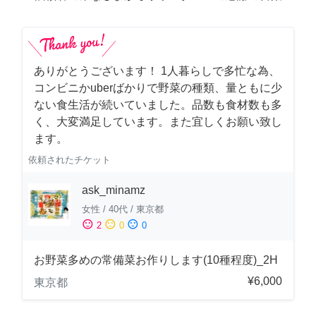
ありがとうございます！ 1人暮らしで多忙な為、
コンビニかuberばかりで野菜の種類、量ともに少
ない食生活が続いていました。品数も食材数も多
く、大変満足しています。また宜しくお願い致し
ます。
依頼されたチケット
ask_minamz
女性
/
40代
/
東京都
sentiment_satisfied
sentiment_neutral
sentiment_dissatisfied
2
0
0
お野菜多めの常備菜お作りします(10種程度)_2H
¥6,000
東京都