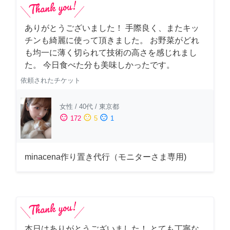
ありがとうございました！ 手際良く、またキッ
チンも綺麗に使って頂きました。 お野菜がどれ
も均一に薄く切られて技術の高さを感じれまし
た。 今日食べた分も美味しかったです。
依頼されたチケット
女性
/
40代
/
東京都
sentiment_satisfied
sentiment_neutral
sentiment_dissatisfied
172
5
1
minacena作り置き代行（モニターさま専用)
本日はありがとうございました！ とても丁寧な