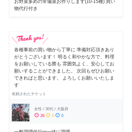
お野菜多めの常備菜お作りします(10-15種) 買い
物代行付き
各種事前の買い物から丁寧に 準備対応頂きあり
がとうございます！ 明るく和やかな方で、料理
をお願いしている際も 雰囲気よく、安心してお
願いすることができました。 次回もぜひお願い
できればと思います。 よろしくお願いいたしま
す
依頼されたチケット
女性
/
30代
/
大阪府
sentiment_satisfied
sentiment_neutral
sentiment_dissatisfied
26
0
0
一般調理代行or一緒に調理