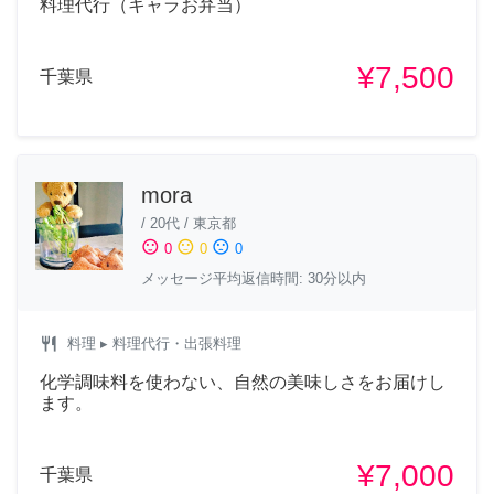
料理代行（キャラお弁当）
¥7,500
千葉県
mora
/
20代
/
東京都
sentiment_satisfied
sentiment_neutral
sentiment_dissatisfied
0
0
0
メッセージ平均返信時間: 30分以内
restaurant
料理
▸ 料理代行・出張料理
化学調味料を使わない、自然の美味しさをお届けし
ます。
¥7,000
千葉県