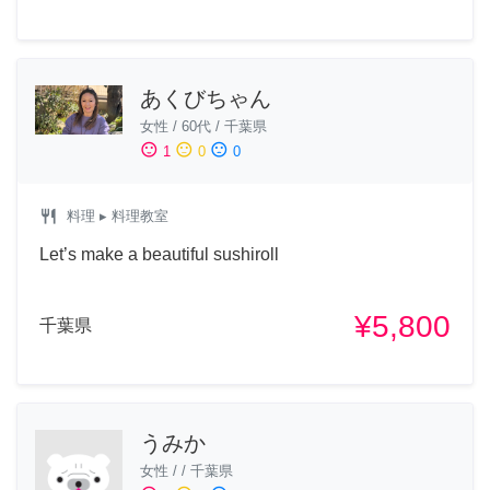
あくびちゃん
女性
/
60代
/
千葉県
sentiment_satisfied
sentiment_neutral
sentiment_dissatisfied
1
0
0
restaurant
料理
▸ 料理教室
Let’s make a beautiful sushiroll
¥5,800
千葉県
うみか
女性
/
/
千葉県