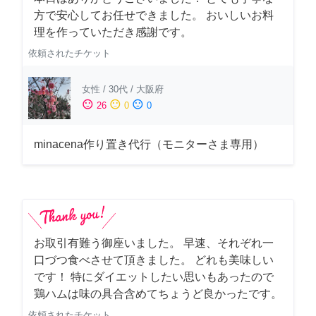
方で安心してお任せできました。 おいしいお料
理を作っていただき感謝です。
依頼されたチケット
女性
/
30代
/
大阪府
sentiment_satisfied
sentiment_neutral
sentiment_dissatisfied
26
0
0
minacena作り置き代行（モニターさま専用）
お取引有難う御座いました。 早速、それぞれ一
口づつ食べさせて頂きました。 どれも美味しい
です！ 特にダイエットしたい思いもあったので
鶏ハムは味の具合含めてちょうど良かったです。
依頼されたチケット