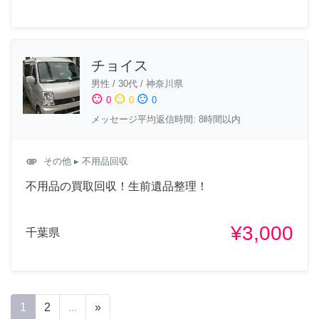
チョイス
男性
/
30代
/
神奈川県
sentiment_satisfied
sentiment_neutral
sentiment_dissatisfied
0
0
0
メッセージ平均返信時間: 8時間以内
attachment
その他
▸ 不用品回収
不用品の買取回収！生前遺品整理！
¥3,000
千葉県
1
2
...
»