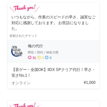
いつもながら、作業のスピードの早さ、誠実なご
対応に感謝しております。 お世話になりまし
た。
依頼されたチケット
俺の代行
男性
/
30代
/
神奈川県
sentiment_satisfied
sentiment_neutral
sentiment_dissatisfied
91
0
0
【音ゲー・全国OK】IIDX SPクリア代行！早さ・
安さNo.1！
¥1,000
オンライン