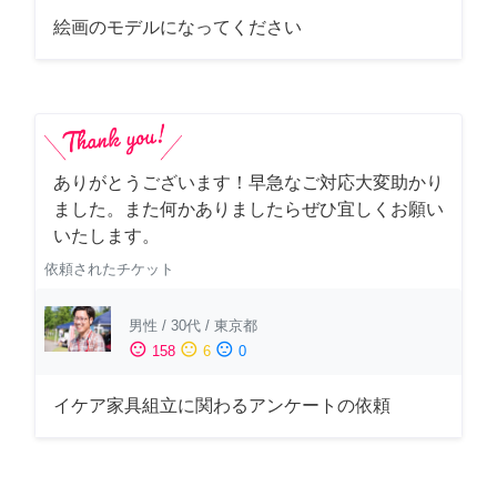
絵画のモデルになってください
ありがとうございます！早急なご対応大変助かり
ました。また何かありましたらぜひ宜しくお願い
いたします。
依頼されたチケット
男性
/
30代
/
東京都
sentiment_satisfied
sentiment_neutral
sentiment_dissatisfied
158
6
0
イケア家具組立に関わるアンケートの依頼