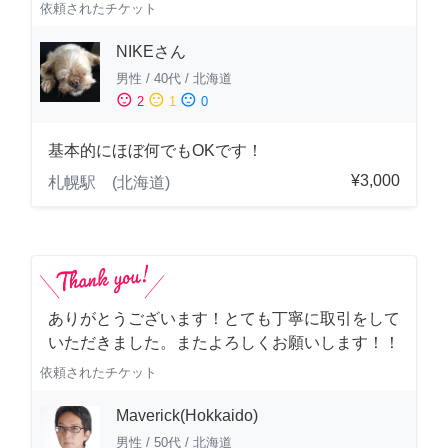
依頼されたチケット
NIKEさん
男性
/
40代
/
北海道
sentiment_satisfied
sentiment_neutral
sentiment_dissatisfied
2
1
0
基本的にほぼ何でもOKです！
¥3,000
札幌駅 (北海道)
ありがとうございます！とても丁寧に取引をして
いただきました。またよろしくお願いします！！
依頼されたチケット
Maverick(Hokkaido)
男性
/
50代
/
北海道