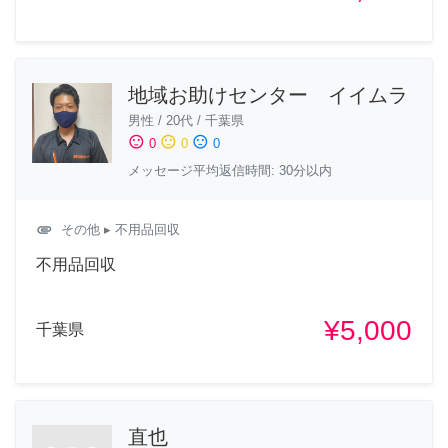
地域お助けセンター イイムラ
男性
/
20代
/
千葉県
sentiment_satisfied
sentiment_neutral
sentiment_dissatisfied
0
0
0
メッセージ平均返信時間: 30分以内
attachment
その他
▸ 不用品回収
不用品回収
¥5,000
千葉県
直也