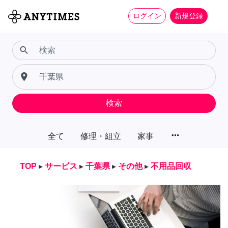
ログイン
新規登録
search
place
検索
more_horiz
全て
修理・組立
家事
TOP
▸
サービス
▸
千葉県
▸
その他
▸
不用品回収