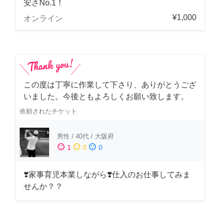
安さNo.1！
¥1,000
オンライン
この度は丁寧に作業して下さり、ありがとうござ
いました。今後ともよろしくお願い致します。
依頼されたチケット
男性
/
40代
/
大阪府
sentiment_satisfied
sentiment_neutral
sentiment_dissatisfied
1
0
0
❣️家事育児本業しながら❣️仕入のお仕事してみま
せんか？？