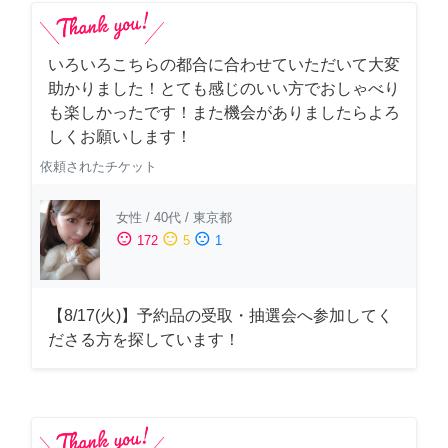
いろいろこちらの都合に合わせていただいて大変
助かりました！とても感じのいい方でおしゃべり
も楽しかったです！また機会がありましたらよろ
しくお願いします！
依頼されたチケット
女性
/
40代
/
東京都
sentiment_satisfied
sentiment_neutral
sentiment_dissatisfied
172
5
1
【8/17(火)】予約品の受取・抽選会へ参加してく
ださる方を探しています！