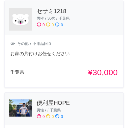
セサミ1218
男性
/
30代
/
千葉県
sentiment_satisfied
sentiment_neutral
sentiment_dissatisfied
0
0
0
attachment
その他
▸ 不用品回収
お家の片付けお任せください
¥30,000
千葉県
便利屋HOPE
男性
/
/
千葉県
sentiment_satisfied
sentiment_neutral
sentiment_dissatisfied
0
0
0