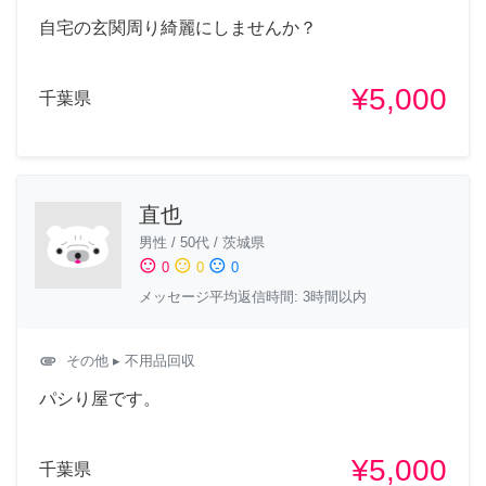
自宅の玄関周り綺麗にしませんか？
¥5,000
千葉県
直也
男性
/
50代
/
茨城県
sentiment_satisfied
sentiment_neutral
sentiment_dissatisfied
0
0
0
メッセージ平均返信時間: 3時間以内
attachment
その他
▸ 不用品回収
パシり屋です。
¥5,000
千葉県