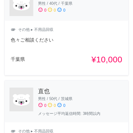
男性
/
40代
/
千葉県
sentiment_satisfied
sentiment_neutral
sentiment_dissatisfied
0
0
0
attachment
その他
▸ 不用品回収
色々ご相談ください
¥10,000
千葉県
直也
男性
/
50代
/
茨城県
sentiment_satisfied
sentiment_neutral
sentiment_dissatisfied
0
0
0
メッセージ平均返信時間: 3時間以内
attachment
その他
▸ 不用品回収