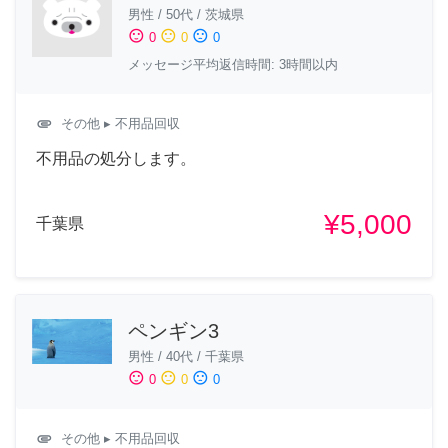
男性
/
50代
/
茨城県
sentiment_satisfied
sentiment_neutral
sentiment_dissatisfied
0
0
0
メッセージ平均返信時間: 3時間以内
attachment
その他
▸ 不用品回収
不用品の処分します。
¥5,000
千葉県
ペンギン3
男性
/
40代
/
千葉県
sentiment_satisfied
sentiment_neutral
sentiment_dissatisfied
0
0
0
attachment
その他
▸ 不用品回収