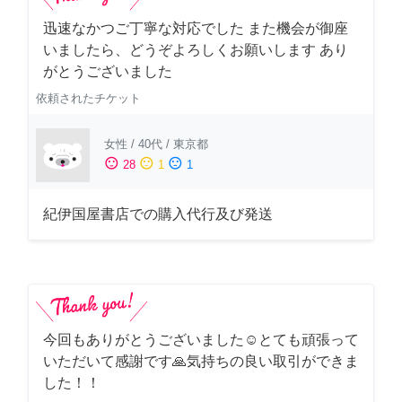
迅速なかつご丁寧な対応でした また機会が御座
いましたら、どうぞよろしくお願いします あり
がとうございました
依頼されたチケット
女性
/
40代
/
東京都
sentiment_satisfied
sentiment_neutral
sentiment_dissatisfied
28
1
1
紀伊国屋書店での購入代行及び発送
今回もありがとうございました☺️とても頑張って
いただいて感謝です🙏気持ちの良い取引ができま
した！！