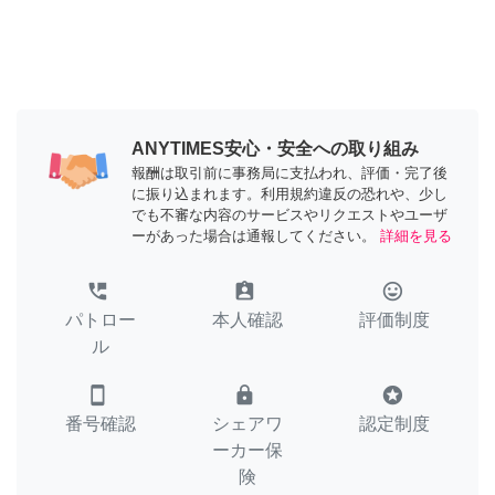
ANYTIMES安心・安全への取り組み
報酬は取引前に事務局に支払われ、評価・完了後
に振り込まれます。利用規約違反の恐れや、少し
でも不審な内容のサービスやリクエストやユーザ
ーがあった場合は通報してください。
詳細を見る
perm_phone_msg
assignment_ind
tag_faces
パトロー
本人確認
評価制度
ル
smartphone
lock
stars
番号確認
シェアワ
認定制度
ーカー保
険