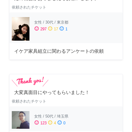
依頼されたチケット
女性
/
30代
/
東京都
sentiment_satisfied
sentiment_neutral
sentiment_dissatisfied
297
17
1
イケア家具組立に関わるアンケートの依頼
大変真面目にやってもらいました！
依頼されたチケット
女性
/
50代
/
埼玉県
sentiment_satisfied
sentiment_neutral
sentiment_dissatisfied
123
4
0