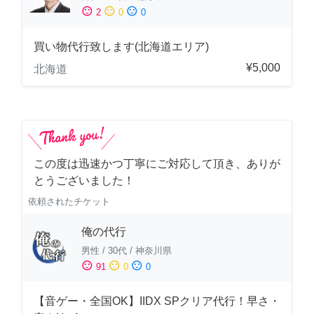
sentiment_satisfied
sentiment_neutral
sentiment_dissatisfied
2
0
0
買い物代行致します(北海道エリア)
¥5,000
北海道
この度は迅速かつ丁寧にご対応して頂き、ありが
とうございました！
依頼されたチケット
俺の代行
男性
/
30代
/
神奈川県
sentiment_satisfied
sentiment_neutral
sentiment_dissatisfied
91
0
0
【音ゲー・全国OK】IIDX SPクリア代行！早さ・