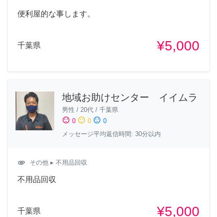
便利屋的な事します。
¥5,000
千葉県
地域お助けセンター イイムラ
男性
/
20代
/
千葉県
sentiment_satisfied
sentiment_neutral
sentiment_dissatisfied
0
0
0
メッセージ平均返信時間: 30分以内
attachment
その他
▸ 不用品回収
不用品回収
¥5,000
千葉県