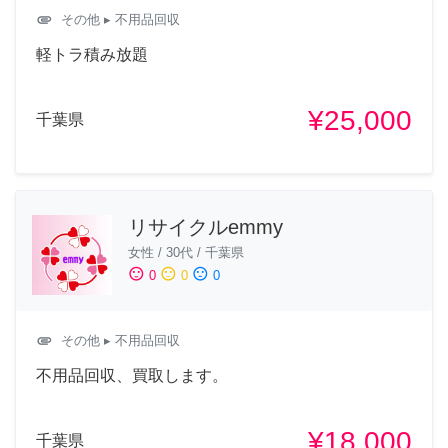
attachment
その他
▸ 不用品回収
軽トラ積み放題
¥25,000
千葉県
リサイクルemmy
女性
/
30代
/
千葉県
sentiment_satisfied
sentiment_neutral
sentiment_dissatisfied
0
0
0
attachment
その他
▸ 不用品回収
不用品回収、買取します。
¥18,000
千葉県