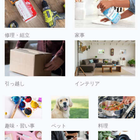
修理・組立
家事
引っ越し
インテリア
趣味・習い事
ペット
料理