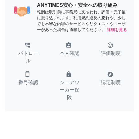
ANYTIMES安心・安全への取り組み
報酬は取引前に事務局に支払われ、評価・完了後
に振り込まれます。利用規約違反の恐れや、少し
でも不審な内容のサービスやリクエストやユーザ
ーがあった場合は通報してください。
詳細を見る
perm_phone_msg
assignment_ind
tag_faces
パトロー
本人確認
評価制度
ル
smartphone
lock
stars
番号確認
シェアワ
認定制度
ーカー保
険