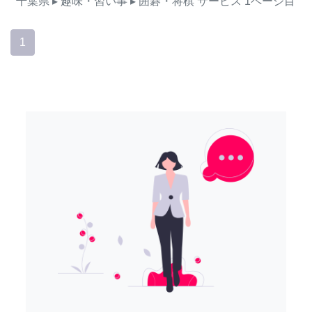
千葉県
▸ 趣味・習い事
▸ 囲碁・将棋
サービス
1ページ目
1