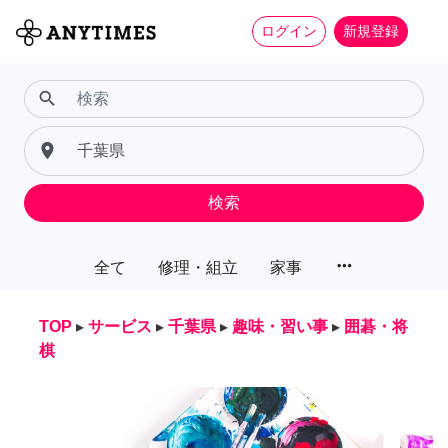
ログイン
新規登録
search
place
検索
more_horiz
全て
修理・組立
家事
TOP
▸
サービス
▸
千葉県
▸
趣味・習い事
▸
囲碁・将
棋