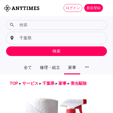
ログイン
新規登録
search
place
検索
more_horiz
全て
修理・組立
家事
TOP
▸
サービス
▸
千葉県
▸
家事
▸
害虫駆除