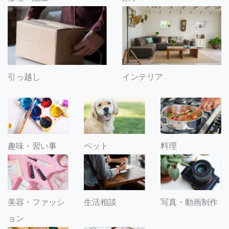
引っ越し
インテリア
趣味・習い事
ペット
料理
美容・ファッシ
生活相談
写真・動画制作
ョン