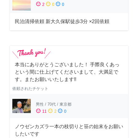
sentiment_satisfied
sentiment_neutral
sentiment_dissatisfied
2
0
0
民泊清掃依頼 新大久保駅徒歩3分 ×2回依頼
本当にありがとうございました！ 手際良くあっ
という間に仕上げてくださいまして、大満足で
す。またお願いいたします‼️
依頼されたチケット
男性
/
70代
/
東京都
sentiment_satisfied
sentiment_neutral
sentiment_dissatisfied
11
2
0
ノウゼンカズラ一本の枝切りと笹の始末をお願い
したいです