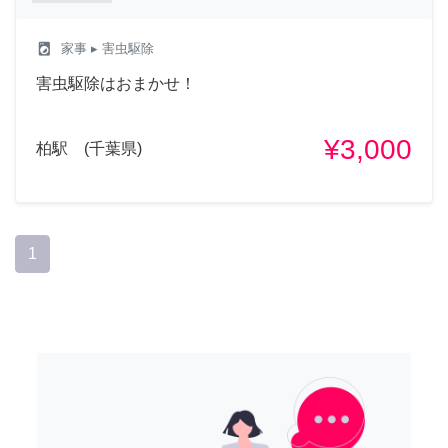
local_laundry_service
家事
▸ 害虫駆除
害虫駆除はおまかせ！
¥3,000
柏駅 (千葉県)
1