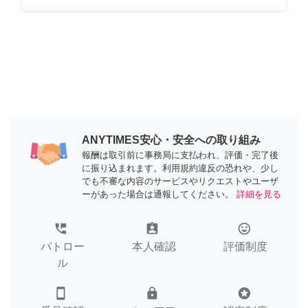
ANYTIMES安心・安全への取り組み
報酬は取引前に事務局に支払われ、評価・完了後
に振り込まれます。利用規約違反の恐れや、少し
でも不審な内容のサービスやリクエストやユーザ
ーがあった場合は通報してください。
詳細を見る
perm_phone_msg
assignment_ind
tag_faces
パトロー
本人確認
評価制度
ル
smartphone
lock
stars