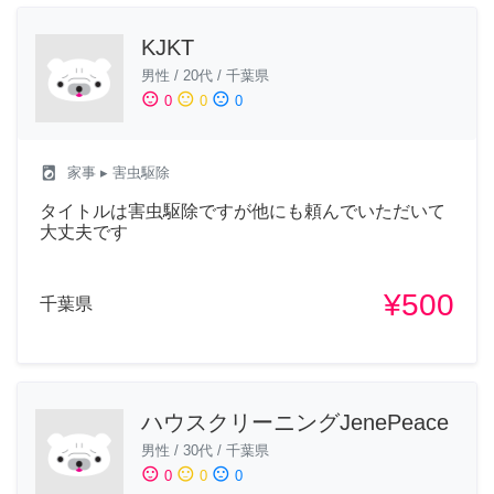
KJKT
男性
/
20代
/
千葉県
sentiment_satisfied
sentiment_neutral
sentiment_dissatisfied
0
0
0
local_laundry_service
家事
▸ 害虫駆除
タイトルは害虫駆除ですが他にも頼んでいただいて
大丈夫です
¥500
千葉県
ハウスクリーニングJenePeace
男性
/
30代
/
千葉県
sentiment_satisfied
sentiment_neutral
sentiment_dissatisfied
0
0
0