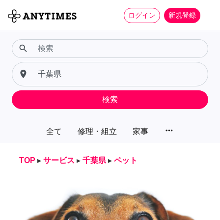
ログイン
新規登録
search
place
検索
more_horiz
全て
修理・組立
家事
TOP
▸
サービス
▸
千葉県
▸
ペット