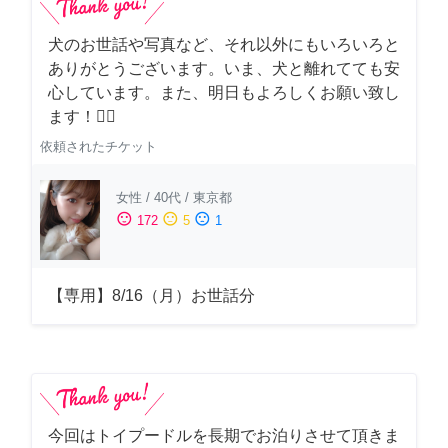
犬のお世話や写真など、それ以外にもいろいろと
ありがとうございます。いま、犬と離れてても安
心しています。また、明日もよろしくお願い致し
ます！🙇‍♂️
依頼されたチケット
女性
/
40代
/
東京都
sentiment_satisfied
sentiment_neutral
sentiment_dissatisfied
172
5
1
【専用】8/16（月）お世話分
今回はトイプードルを長期でお泊りさせて頂きま