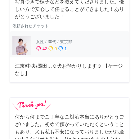
写真つきで様子などを教えてくださりました。優
しい方で安心して任せることができました！あり
がとうございました！
依頼されたチケット
女性
/
30代
/
東京都
sentiment_satisfied
sentiment_neutral
sentiment_dissatisfied
42
0
1
江東/中央/墨田…☺︎犬お預かりします☺︎ 【ケージ
なし】
何から何までご丁寧なご対応本当にありがとうご
ざいました。初めて預かっていただくということ
もあり、犬も私も不安になっておりましたがお逢