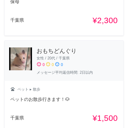
保母
¥2,300
千葉県
おもちどんぐり
女性
/
20代
/
千葉県
sentiment_satisfied
sentiment_neutral
sentiment_dissatisfied
0
0
0
メッセージ平均返信時間: 2日以内
pets
ペット
▸ 散歩
ペットのお散歩行きます！🐶
¥1,500
千葉県