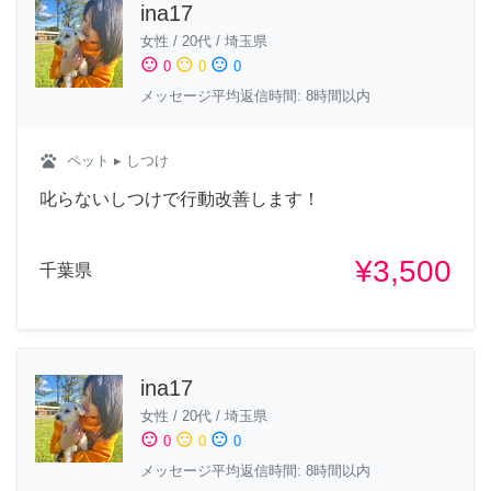
ina17
女性
/
20代
/
埼玉県
sentiment_satisfied
sentiment_neutral
sentiment_dissatisfied
0
0
0
メッセージ平均返信時間: 8時間以内
pets
ペット
▸ しつけ
叱らないしつけで行動改善します！
¥3,500
千葉県
ina17
女性
/
20代
/
埼玉県
sentiment_satisfied
sentiment_neutral
sentiment_dissatisfied
0
0
0
メッセージ平均返信時間: 8時間以内