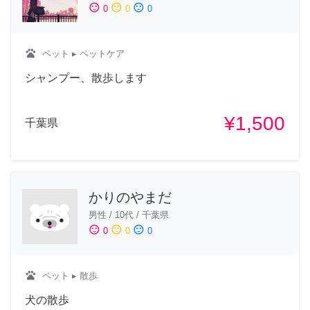
sentiment_satisfied
sentiment_neutral
sentiment_dissatisfied
0
0
0
pets
ペット
▸ ペットケア
シャンプー、散歩します
¥1,500
千葉県
かりのやまだ
男性
/
10代
/
千葉県
sentiment_satisfied
sentiment_neutral
sentiment_dissatisfied
0
0
0
pets
ペット
▸ 散歩
犬の散歩