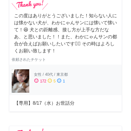
この度はありがとうございました！知らない人に
は懐かない犬が、わかにゃんサンには懐いて懐い
て！😆 犬との距離感、接し方が上手な方だな
あ、と思いました！！また、わかにゃんサンの都
合が合えばお願いしたいです🙇‍♂️ その時はよろし
くお願い致します！
依頼されたチケット
女性
/
40代
/
東京都
sentiment_satisfied
sentiment_neutral
sentiment_dissatisfied
172
5
1
【専用】8/17（水）お世話分