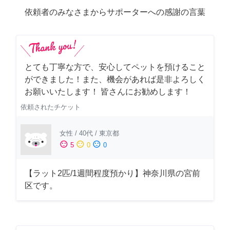
依頼者のみなさまからサポーターへの感謝の言葉
とても丁寧な方で、安心してペットを預けること
ができました！また、機会があれば是非よろしく
お願いいたします！ 皆さんにお勧めします！
依頼されたチケット
女性
/
40代
/
東京都
sentiment_satisfied
sentiment_neutral
sentiment_dissatisfied
5
0
0
【ラット2匹/1週間程度預かり】神奈川県の宮前
区です。