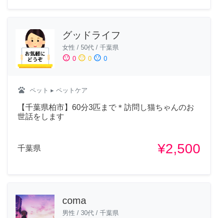
グッドライフ
女性
/
50代
/
千葉県
sentiment_satisfied
sentiment_neutral
sentiment_dissatisfied
0
0
0
pets
ペット
▸ ペットケア
【千葉県柏市】60分3匹まで＊訪問し猫ちゃんのお
世話をします
¥2,500
千葉県
coma
男性
/
30代
/
千葉県