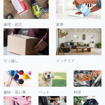
修理・組立
家事
引っ越し
インテリア
趣味・習い事
ペット
料理