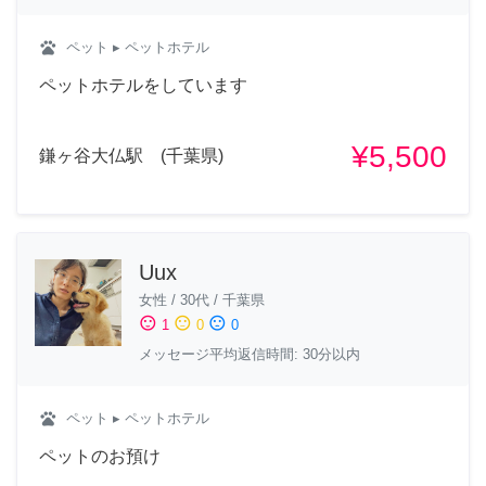
pets
ペット
▸ ペットホテル
ペットホテルをしています
¥5,500
鎌ヶ谷大仏駅 (千葉県)
Uux
女性
/
30代
/
千葉県
sentiment_satisfied
sentiment_neutral
sentiment_dissatisfied
1
0
0
メッセージ平均返信時間: 30分以内
pets
ペット
▸ ペットホテル
ペットのお預け