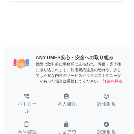
ANYTIMES安心・安全への取り組み
報酬は取引前に事務局に支払われ、評価・完了後
に振り込まれます。利用規約違反の恐れや、少し
でも不審な内容のサービスやリクエストやユーザ
ーがあった場合は通報してください。
詳細を見る
perm_phone_msg
assignment_ind
tag_faces
パトロー
本人確認
評価制度
ル
smartphone
lock
stars
番号確認
シェアワ
認定制度