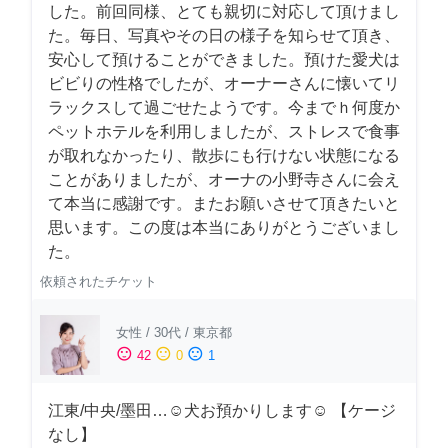
した。前回同様、とても親切に対応して頂けまし
た。毎日、写真やその日の様子を知らせて頂き、
安心して預けることができました。預けた愛犬は
ビビりの性格でしたが、オーナーさんに懐いてリ
ラックスして過ごせたようです。今までｈ何度か
ペットホテルを利用しましたが、ストレスで食事
が取れなかったり、散歩にも行けない状態になる
ことがありましたが、オーナの小野寺さんに会え
て本当に感謝です。またお願いさせて頂きたいと
思います。この度は本当にありがとうございまし
た。
依頼されたチケット
女性
/
30代
/
東京都
sentiment_satisfied
sentiment_neutral
sentiment_dissatisfied
42
0
1
江東/中央/墨田…☺︎犬お預かりします☺︎ 【ケージ
なし】