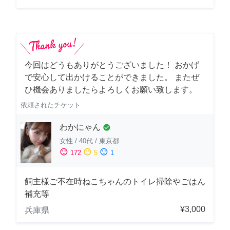
今回はどうもありがとうございました！ おかげ
で安心して出かけることができました。 またぜ
ひ機会ありましたらよろしくお願い致します。
依頼されたチケット
わかにゃん
check_circle
女性
/
40代
/
東京都
sentiment_satisfied
sentiment_neutral
sentiment_dissatisfied
172
5
1
飼主様ご不在時ねこちゃんのトイレ掃除やごはん
補充等
¥3,000
兵庫県