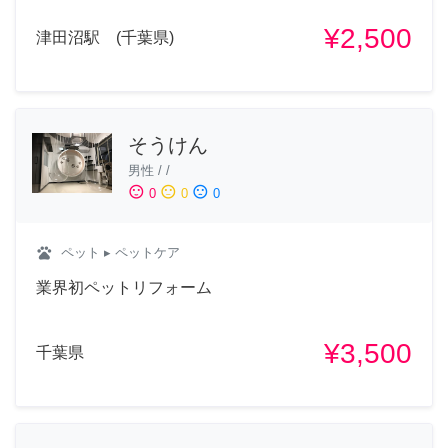
¥2,500
津田沼駅 (千葉県)
そうけん
男性
/
/
sentiment_satisfied
sentiment_neutral
sentiment_dissatisfied
0
0
0
pets
ペット
▸ ペットケア
業界初ペットリフォーム
¥3,500
千葉県