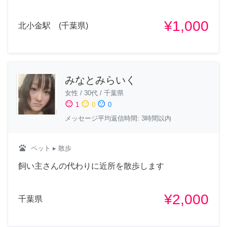
¥1,000
北小金駅 (千葉県)
みなとみらいく
女性
/
30代
/
千葉県
sentiment_satisfied
sentiment_neutral
sentiment_dissatisfied
1
0
0
メッセージ平均返信時間: 3時間以内
pets
ペット
▸ 散歩
飼い主さんの代わりに近所を散歩します
¥2,000
千葉県