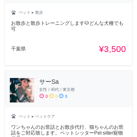
pets
ペット
▸ 散歩
お散歩と散歩トレーニングします🐶どんな犬種でも
可
¥3,500
千葉県
サーSa
女性
/
40代
/
東京都
sentiment_satisfied
sentiment_neutral
sentiment_dissatisfied
0
0
0
pets
ペット
▸ ペットケア
ワンちゃんのお世話とお散歩代行、猫ちゃんのお世
話をご対応致します。ペットシッターPet sitter寵物