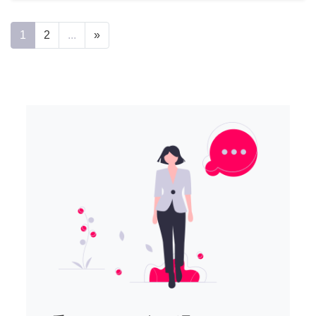
1
2
...
»