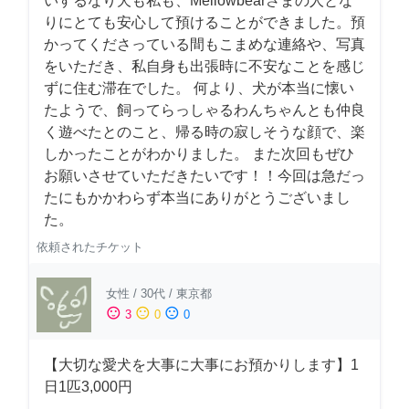
いするなり犬も私も、Mellowbearさまの人とな
りにとても安心して預けることができました。預
かってくださっている間もこまめな連絡や、写真
をいただき、私自身も出張時に不安なことを感じ
ずに住む滞在でした。 何より、犬が本当に懐い
たようで、飼ってらっしゃるわんちゃんとも仲良
く遊べたとのこと、帰る時の寂しそうな顔で、楽
しかったことがわかりました。 また次回もぜひ
お願いさせていただきたいです！！今回は急だっ
たにもかかわらず本当にありがとうございまし
た。
依頼されたチケット
女性
/
30代
/
東京都
sentiment_satisfied
sentiment_neutral
sentiment_dissatisfied
3
0
0
【大切な愛犬を大事に大事にお預かりします】1
日1匹3,000円