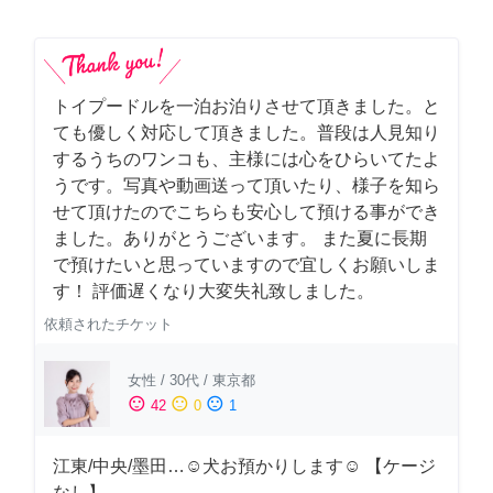
トイプードルを一泊お泊りさせて頂きました。と
ても優しく対応して頂きました。普段は人見知り
するうちのワンコも、主様には心をひらいてたよ
うです。写真や動画送って頂いたり、様子を知ら
せて頂けたのでこちらも安心して預ける事ができ
ました。ありがとうございます。 また夏に長期
で預けたいと思っていますので宜しくお願いしま
す！ 評価遅くなり大変失礼致しました。
依頼されたチケット
女性
/
30代
/
東京都
sentiment_satisfied
sentiment_neutral
sentiment_dissatisfied
42
0
1
江東/中央/墨田…☺︎犬お預かりします☺︎ 【ケージ
なし】