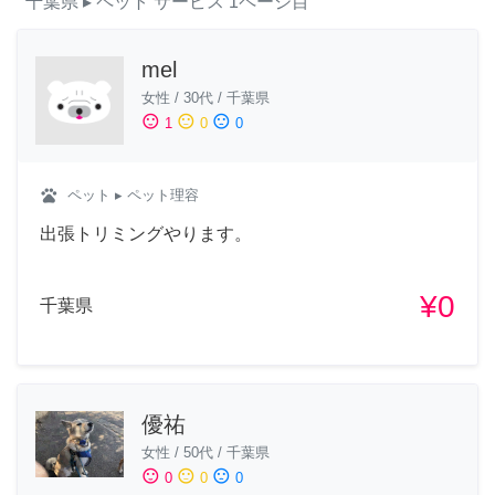
千葉県
▸ ペット
サービス
1ページ目
mel
女性
/
30代
/
千葉県
sentiment_satisfied
sentiment_neutral
sentiment_dissatisfied
1
0
0
pets
ペット
▸ ペット理容
出張トリミングやります。
¥0
千葉県
優祐
女性
/
50代
/
千葉県
sentiment_satisfied
sentiment_neutral
sentiment_dissatisfied
0
0
0