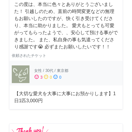
この度は、本当に色々とありがとうございまし
た！ 引越しのため、直前の時間変更などの無理
もお願いしたのですが、快く引き受けてくださ
り、本当に助かりました。 愛犬もとっても可愛
がってもらったようで、、安心して預ける事がで
きました。 また、私自身の事も気遣ってくださ
り感謝です😭 必ずまたお願いしたいです！！
依頼されたチケット
女性
/
30代
/
東京都
sentiment_satisfied
sentiment_neutral
sentiment_dissatisfied
3
0
0
【大切な愛犬を大事に大事にお預かりします】1
日1匹3,000円