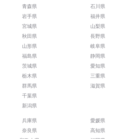
青森県
石川県
岩手県
福井県
宮城県
山梨県
秋田県
長野県
山形県
岐阜県
福島県
静岡県
茨城県
愛知県
栃木県
三重県
群馬県
滋賀県
千葉県
新潟県
兵庫県
愛媛県
奈良県
高知県