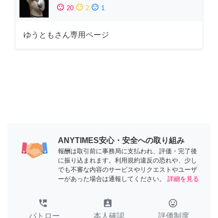
sentiment_satisfied
sentiment_neutral
sentiment_dissatisfied
20
2
1
ゆうともさん専用ページ
ANYTIMES安心・安全への取り組み
報酬は取引前に事務局に支払われ、評価・完了後
に振り込まれます。利用規約違反の恐れや、少し
でも不審な内容のサービスやリクエストやユーザ
ーがあった場合は通報してください。
詳細を見る
perm_phone_msg
assignment_ind
tag_faces
パトロー
本人確認
評価制度