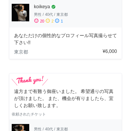
koikeya
check_circle
男性
/
40代
/
東京都
sentiment_satisfied
sentiment_neutral
sentiment_dissatisfied
20
2
1
あなただけの個性的なプロフィール写真撮らせて
下さい!!
¥6,000
東京都
遠方まで有難う御座いました。 希望通りの写真
が頂けました。 また、機会が有りましたら、宜
しくお願い致します。
依頼されたチケット
男性
/
40代
/
東京都