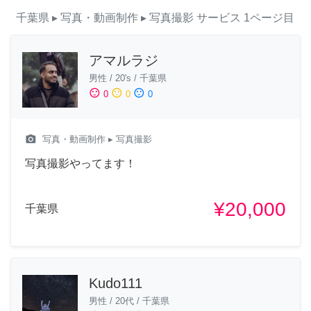
千葉県
▸ 写真・動画制作
▸ 写真撮影
サービス
1ページ目
アマルラジ
男性
/
20's
/
千葉県
sentiment_satisfied
sentiment_neutral
sentiment_dissatisfied
0
0
0
camera_alt
写真・動画制作
▸ 写真撮影
写真撮影やってます！
¥20,000
千葉県
Kudo111
男性
/
20代
/
千葉県