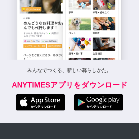
みんなでつくる、新しい暮らしかた。
ANYTIMESアプリをダウンロード