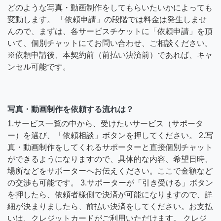
どのような写真・動画制作をしてもらいたいかによっても
変動します。 「依頼申請」の段階では料金は発生しませ
んので、まずは、各サービスチケットに「依頼申請」を頂
いて、個別チャットにてお問い合わせ、ご相談ください。
※依頼申請後、本契約前（前払い決済前）であれば、キャ
ンセル可能です。
写真・動画制作を依頼する流れは？
1.サービス一覧の中から、受けたいサービス（サポータ
ー）を選び、「依頼相談」ボタンを押してください。 2.写
真・動画制作をしてくれるサポーターと直接個別チャット
ができるようになりますので、具体的な内容、希望日時、
場所などをサポーターへお伝えください。ここで金額など
の交渉も可能です。 3.サポーターが「引き受ける」ボタン
を押したら、依頼者様側で決済が可能になりますので、詳
細が決まりましたら、前払い決済をしてください。お支払
いは、クレジットカードがご利用いただけます。 クレジ