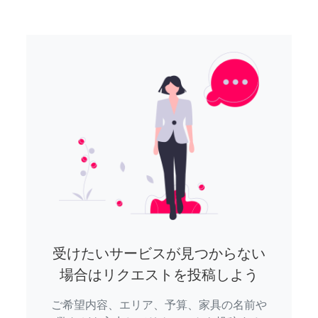
受けたいサービスが見つからない
場合はリクエストを投稿しよう
ご希望内容、エリア、予算、家具の名前や