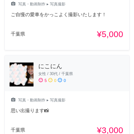
camera_alt
写真・動画制作
▸ 写真撮影
ご自慢の愛車をかっこよく撮影いたします！
¥5,000
千葉県
にこにん
女性
/
30代
/
千葉県
sentiment_satisfied
sentiment_neutral
sentiment_dissatisfied
5
0
0
camera_alt
写真・動画制作
▸ 写真撮影
思い出撮ります📸
¥3,000
千葉県