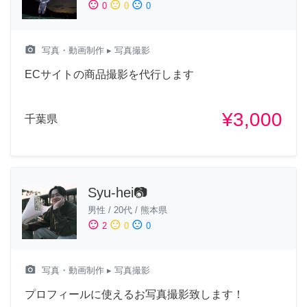
sentiment_satisfied
sentiment_neutral
sentiment_dissatisfied
0
0
0
camera_alt
写真・動画制作
▸ 写真撮影
ECサイトの商品撮影を代行します
¥3,000
千葉県
Syu-hei📷
男性
/
20代
/
熊本県
sentiment_satisfied
sentiment_neutral
sentiment_dissatisfied
2
0
0
camera_alt
写真・動画制作
▸ 写真撮影
プロフィールに使えるお写真撮影致します！