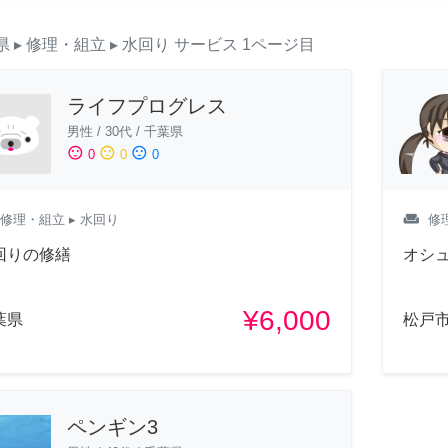
県
▸ 修理・組立
▸ 水回り
サービス
1ページ目
ライフプログレス
男性
/
30代
/
千葉県
sentiment_satisfied
sentiment_neutral
sentiment_dissatisfied
0
0
0
weekend
修理・組立
▸ 水回り
修
回りの修繕
オシ
¥6,000
葉県
松戸
ペンギン3