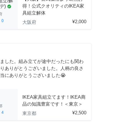
組立/解
得！公式クオリティのIKEA家
デ)
check_circle
具組立解体
府
ed
0
¥2,000
大阪府
ました。組み立てが途中だったにも関わ
りありがとうございました。人柄の良さ
当にありがとうございました😭
IKEA家具組立てます！IKEA商
品の知識豊富です！＜東京＞
都
ed
4
¥2,500
東京都