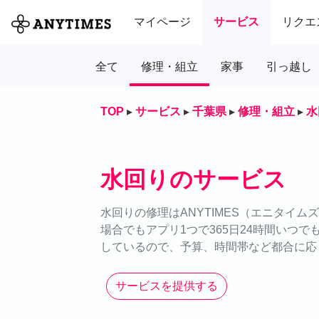
マイページ
サービス
リクエ
全て
修理・組立
家事
引っ越し
TOP
▸
サービス
▸
千葉県
▸
修理・組立
▸
水
水回りのサービス
水回りの修理はANYTIMES（エニタイ
場合でもアプリ1つで365日24時間いつ
しているので、予算、時間帯など都合に応
サービスを提供する