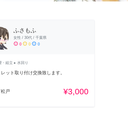
ふさもふ
女性
/
30代
/
千葉県
sentiment_satisfied
sentiment_neutral
sentiment_dissatisfied
0
0
0
理・組立
▸ 水回り
ュレット取り付け交換致します。
¥3,000
市松戸