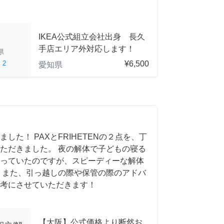
IKEA公式組立会社出身 長久
手店エリア外対応します！
県
ed
2
¥6,500
愛知県
した！ PAXとFRIHETENの２点を、丁
ただきました。 夜の解体で子どもの寝る
っていたのですが、スピーディーな解体
 また、引っ越しの際や保管の際のアドバ
考にさせていただきます！
【大阪】公式価格より断然お