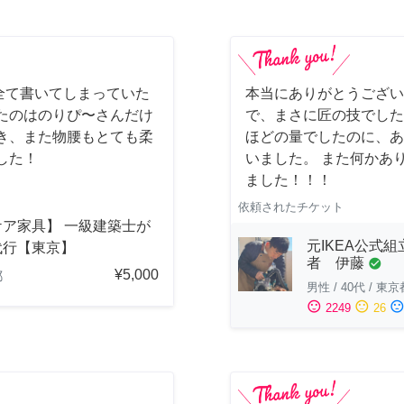
全て書いてしまっていた
本当にありがとうござい
たのはのりぴ〜さんだけ
で、まさに匠の技でした
き、また物腰もとても柔
ほどの量でしたのに、あ
した！
いました。 また何かあ
ました！！！
依頼されたチケット
ケア家具】 一級建築士が
元IKEA公式組
代行【東京】
者 伊藤
check_circle
¥5,000
都
男性
/
40代
/
東京
sentiment_satisfied
sentiment_neutral
sentiment_dissatisfi
2249
26