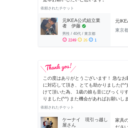
依頼されたチケット
元IKEA公式組立業
元IK
者 伊藤
check_circle
東京
男性
/
40代
/
東京都
sentiment_satisfied
sentiment_neutral
sentiment_dissatisfied
2249
26
1
この度はありがとうございます！ 急なお
に対応して頂き、とても助かりました(^^
けて頂いた為、 1歳の娘も音にびっくり
りました(^^) また機会があればお願いし
依頼されたチケット
ケーナイ 現引っ越し
家具
屋さん
ださ