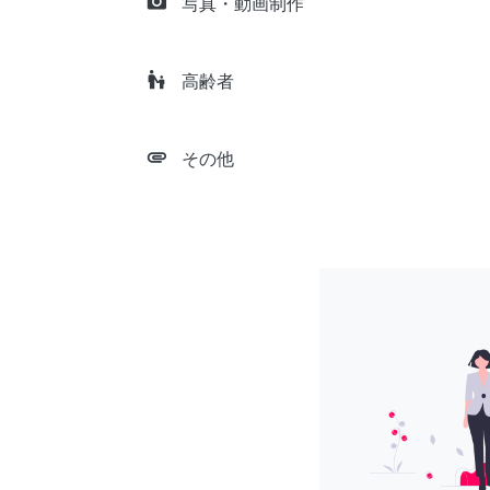
camera_alt
写真・動画制作
escalator_warning
高齢者
attachment
その他