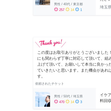
男性
/
40代
/
東京都
埼玉
sentiment_satisfied
sentiment_neutral
sentiment_dissatisfied
257
14
1
この度はお取引ありがとうございました
にも関わらず丁寧に対応して頂いて、組
上げて頂いて、お願いして本当に良かっ
ていきたいと思います。また機会があれ
す。
依頼されたチケット
イケ
男性
/
50代
/
埼玉県
料回
sentiment_satisfied
sentiment_neutral
sentiment_dissatisfied
470
14
3