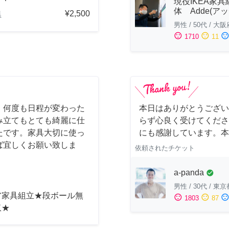
現役IKEA家具
体 Adde(アッ
¥2,500
県
男性
/
50代
/
大阪
sentiment_satisfied
sentiment_neutral
sentiment_dissatisfi
1710
11
！何度も日程が変わった
本日はありがとうござい
み立てもとても綺麗に仕
らず心良く受けてくださ
たです。家具大切に使っ
にも感謝しています。本
ば宜しくお願い致しま
依頼されたチケット
a-panda
check_circle
男性
/
30代
/
東京
ア家具組立★段ボール無
sentiment_satisfied
sentiment_neutral
sentiment_dissatisfi
1803
87
収★