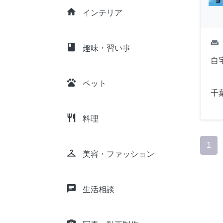
home
インテリア
weekend
class
趣味・習い事
自
pets
ペット
千
restaurant
料理
1
checkroom
美容・ファッション
chat
生活相談