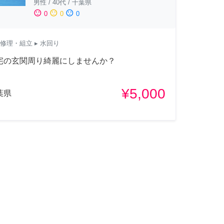
男性
/
40代
/
千葉県
sentiment_satisfied
sentiment_neutral
sentiment_dissatisfied
0
0
0
修理・組立
▸ 水回り
宅の玄関周り綺麗にしませんか？
¥5,000
葉県