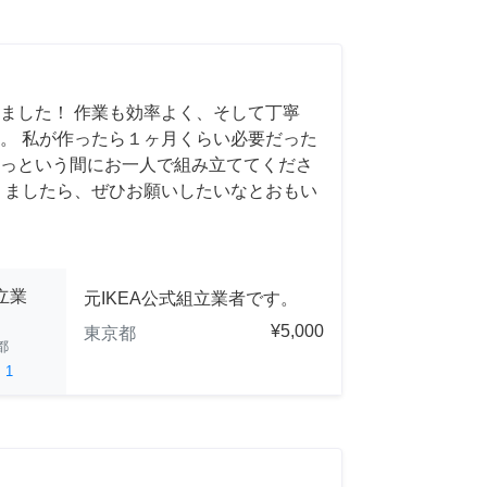
ました！ 作業も効率よく、そして丁寧
。 私が作ったら１ヶ月くらい必要だった
っという間にお一人で組み立ててくださ
りましたら、ぜひお願いしたいなとおもい
立業
元IKEA公式組立業者です。
¥5,000
東京都
都
ed
1