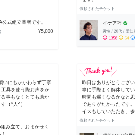
依頼されたチケット
EA公式組立業者です。
イケア巧
check_circle
¥5,000
男性
/
20代
/
愛知
都
sentiment_satisfied
sentiment_neutral
sentiment_dissatisfi
1358
64
願いにもかかわらず丁寧
昨日はありがとうございま
) 工具を使う際お声をか
寧に手際よく解体してい
する事もなくとても助か
時間も遅くなるかなと思
ます（^人^）
でありがたかったです。
イスもしていただき、参
依頼されたチケット
の組み立て、おまかせく
い！