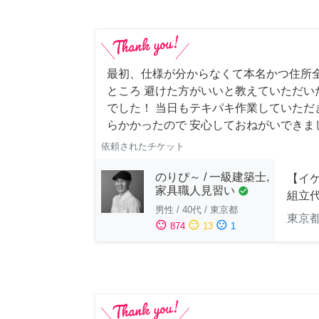
最初、仕様が分からなくて本名かつ住所
ところ 避けた方がいいと教えていただい
でした！ 当日もテキパキ作業していただ
らかかったので 安心しておねがいできま
依頼されたチケット
のりぴ～ / 一級建築士,
【イ
家具職人見習い
check_circle
組立
男性
/
40代
/
東京都
東京
sentiment_satisfied
sentiment_neutral
sentiment_dissatisfied
874
13
1