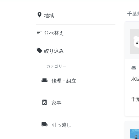
千葉
place
地域
sort
並べ替え
local_offer
絞り込み
カテゴリー
weekend
水
weekend
修理・組立
千
local_laundry_service
家事
local_shipping
引っ越し