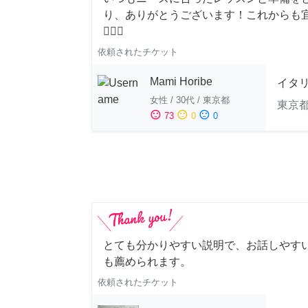
り、ありがとうございます！これからも
🙇‍♀️✨
依頼されたチケット
Mami Horibe
イタ
女性
/
30代
/
東京都
東京
sentiment_satisfied
sentiment_neutral
sentiment_dissatisfied
73
0
0
とても分かりやすい説明で、お話しやすい
も薦められます。
依頼されたチケット