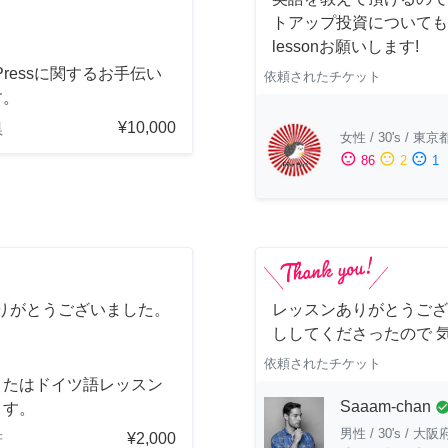
トアップ投資についても
lessonお願いします!
dPressに関するお手伝い
依頼されたチケット
す。
¥10,000
県
女性
/
30's
/
東京
sentiment_satisfied
sentiment_neutral
sentiment_dissatisfied
86
2
1
りがとうございました。
レッスンありがとうござ
ししてくださったので 
依頼されたチケット
またはドイツ語レッスン
Saaam-chan
check_cir
ます。
男性
/
30's
/
大阪
¥2,000
府