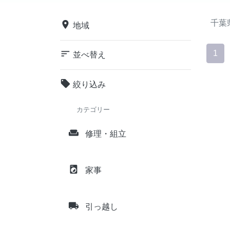
千葉
place
地域
sort
1
並べ替え
local_offer
絞り込み
カテゴリー
weekend
修理・組立
local_laundry_service
家事
local_shipping
引っ越し