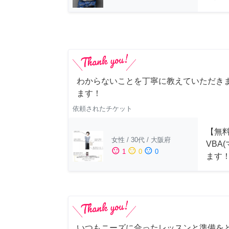
わからないことを丁寧に教えていただきま
ます！
依頼されたチケット
【無料
女性
/
30代
/
大阪府
VBA
sentiment_satisfied
sentiment_neutral
sentiment_dissatisfied
1
0
0
ます
いつもニーズに合ったレッスンと準備を