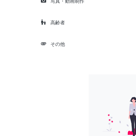
camera_alt
写真・動画制作
escalator_warning
高齢者
attachment
その他