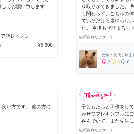
宜しくお願い致します
り取りができました。 
も関わらず、こちらの体
ていただける素晴らしい
た。 今後もぜひよろし
リア語レッスン
依頼されたチケット
¥5,300
都
女性
/
30代
/
埼玉
sentiment_satisfied
sentiment_neutral
sentiment_dissatisfied
2
0
0
良い方です。 他の方に
子どもたちと工作をして
わせてフレキシブルにご
喜んでいて、また先生に
依頼されたチケット