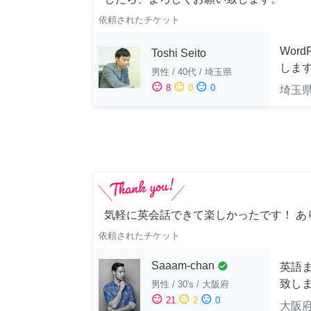
依頼されたチケット
Wor
Toshi Seito
しま
男性
/
40代
/
埼玉県
sentiment_satisfied
sentiment_neutral
sentiment_dissatisfied
8
0
0
埼玉
気軽に英会話できて楽しかったです！ あ
依頼されたチケット
Saaam-chan
check_circle
英語
致し
男性
/
30's
/
大阪府
sentiment_satisfied
sentiment_neutral
sentiment_dissatisfied
21
2
0
大阪