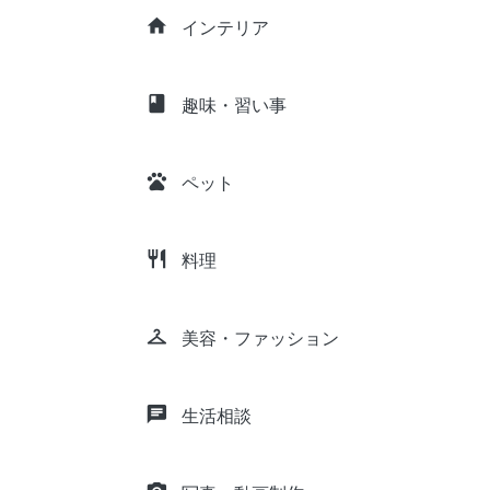
home
インテリア
class
趣味・習い事
pets
ペット
restaurant
料理
checkroom
美容・ファッション
chat
生活相談