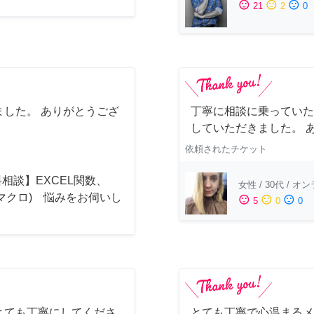
sentiment_satisfied
sentiment_neutral
sentiment_dissatisfied
21
2
0
した。 ありがとうござ
丁寧に相談に乗っていた
していただきました。 
依頼されたチケット
相談】EXCEL関数、
女性
/
30代
/
オン
(マクロ) 悩みをお伺いし
sentiment_satisfied
sentiment_neutral
sentiment_dissatisfied
5
0
0
！
とても丁寧にしてくださ
とても丁寧で心温まるメ