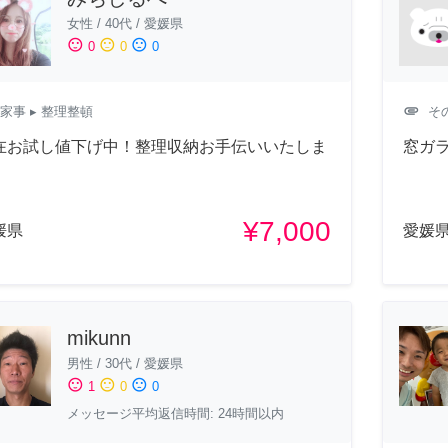
女性
/
40代
/
愛媛県
sentiment_satisfied
sentiment_neutral
sentiment_dissatisfied
0
0
0
attachment
家事
▸ 整理整頓
そ
在お試し値下げ中！整理収納お手伝いいたしま
窓ガ
¥7,000
媛県
愛媛
mikunn
男性
/
30代
/
愛媛県
sentiment_satisfied
sentiment_neutral
sentiment_dissatisfied
1
0
0
メッセージ平均返信時間: 24時間以内