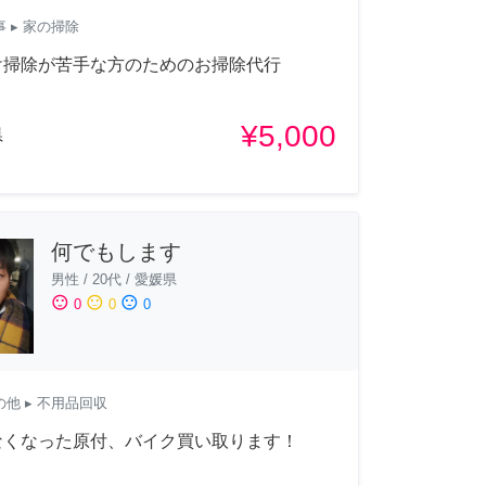
事
▸ 家の掃除
け掃除が苦手な方のためのお掃除代行
¥5,000
県
何でもします
男性
/
20代
/
愛媛県
sentiment_satisfied
sentiment_neutral
sentiment_dissatisfied
0
0
0
の他
▸ 不用品回収
なくなった原付、バイク買い取ります！