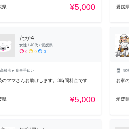
¥5,000
媛県
愛媛
たか4
女性
/
40代
/
愛媛県
sentiment_satisfied
sentiment_neutral
sentiment_dissatisfied
0
0
0
local_laundry_service
高齢者
▸ 食事手伝い
家
後のママさんお助けします。3時間料金です
お家
¥5,000
媛県
愛媛