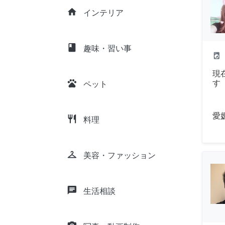
home
インテリア
class
趣味・習い事
local_laundry_service
現
pets
す
ペット
愛
restaurant
料理
checkroom
美容・ファッション
chat
生活相談