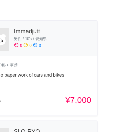
Immadjutt
男性
/
10's
/
愛知県
sentiment_satisfied
sentiment_neutral
sentiment_dissatisfied
0
0
0
の他
▸ 事務
do paper work of cars and bikes
¥7,000
県
SLO RYO