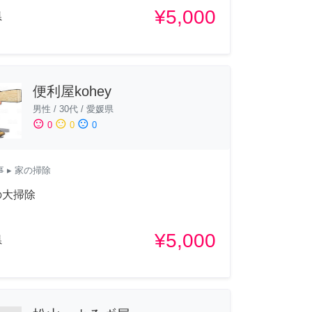
¥5,000
県
便利屋kohey
男性
/
30代
/
愛媛県
sentiment_satisfied
sentiment_neutral
sentiment_dissatisfied
0
0
0
事
▸ 家の掃除
の大掃除
¥5,000
県