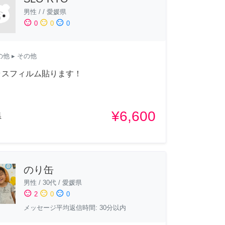
男性
/
/
愛媛県
sentiment_satisfied
sentiment_neutral
sentiment_dissatisfied
0
0
0
の他
▸ その他
ラスフィルム貼ります！
¥6,600
県
のり缶
男性
/
30代
/
愛媛県
sentiment_satisfied
sentiment_neutral
sentiment_dissatisfied
2
0
0
メッセージ平均返信時間: 30分以内