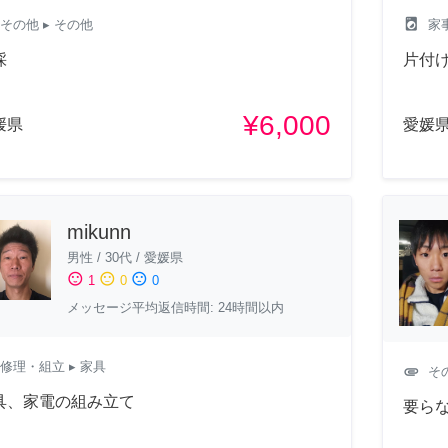
local_laundry_service
その他
▸ その他
家
採
片付
¥6,000
媛県
愛媛
mikunn
男性
/
30代
/
愛媛県
sentiment_satisfied
sentiment_neutral
sentiment_dissatisfied
1
0
0
メッセージ平均返信時間: 24時間以内
修理・組立
▸ 家具
attachment
そ
具、家電の組み立て
要ら