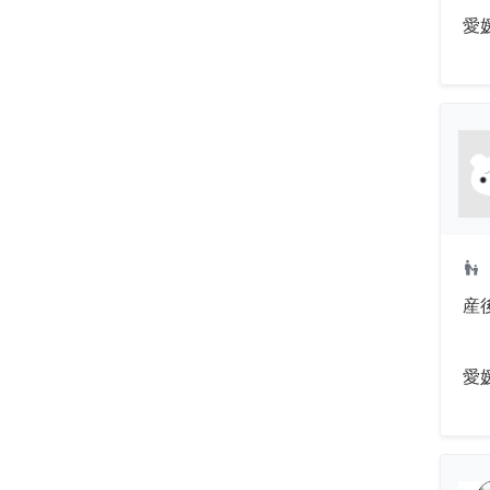
愛
escalator_warning
産
愛