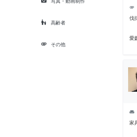
camera_alt
写真・動画制作
attachment
伐
escalator_warning
高齢者
愛
attachment
その他
weekend
家