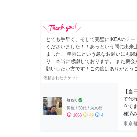
とても手早く、そして完璧にIKEAのテ
くださいました！！あっという間に出来
ました。 年内にという急なお願いにも関
り、本当に感謝しております。 また機会
願いしたい方です！この度はありがとう
依頼されたチケット
【当
て代
knsk
check_circle
立てま
男性
/
50代
/
東京都
種済
sentiment_satisfied
sentiment_neutral
sentiment_dissatisfied
1668
49
4
東京