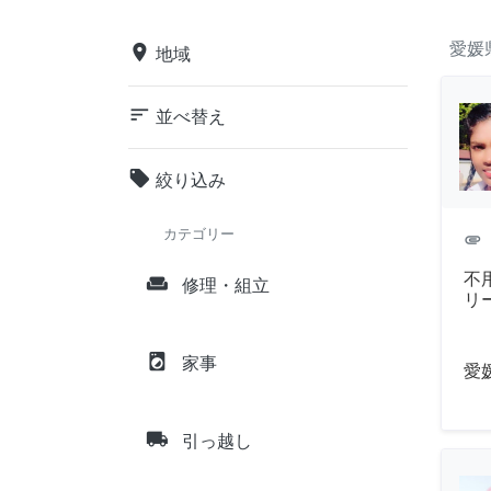
愛媛
place
地域
sort
並べ替え
local_offer
絞り込み
カテゴリー
attachment
不
weekend
修理・組立
リ
local_laundry_service
家事
愛
local_shipping
引っ越し