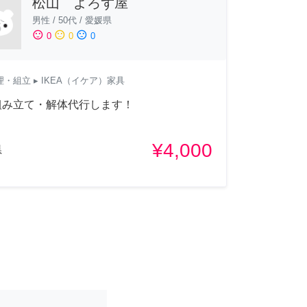
松山 よろず屋
男性
/
50代
/
愛媛県
sentiment_satisfied
sentiment_neutral
sentiment_dissatisfied
0
0
0
理・組立
▸ IKEA（イケア）家具
組み立て・解体代行します！
¥4,000
県