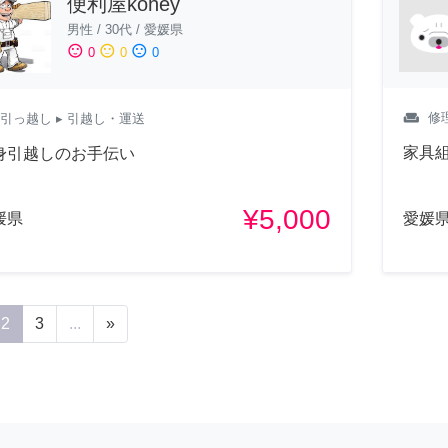
便利屋kohey
男性
/
30代
/
愛媛県
sentiment_satisfied
sentiment_neutral
sentiment_dissatisfied
0
0
0
weekend
修
引っ越し
▸ 引越し・運送
家具
身引越しのお手伝い
¥5,000
媛県
愛媛
2
3
...
»