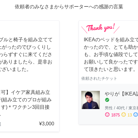
依頼者のみなさまからサポーターへの感謝の言葉
ーブルと椅子を組み立てて
IKEAのベッドを組み立
上がったのでびっくりし
かったので、とても助か
わらずすぐに来てくださ
も、お手頃な値段でして
がありましたら、是非お
お願いして良かったです
ございました。
て頂きたいと思います。
依頼されたチケット
日可】イケア家具組み立
やりが【IKE
行(組み立てのプロが組み
check_circle
す)＊ワクチン3回目接
男性
/
40代
/
東京
み
sentiment_satisfied
sentiment_neutral
sentiment_dissatisfi
1875
13
¥3,000
都