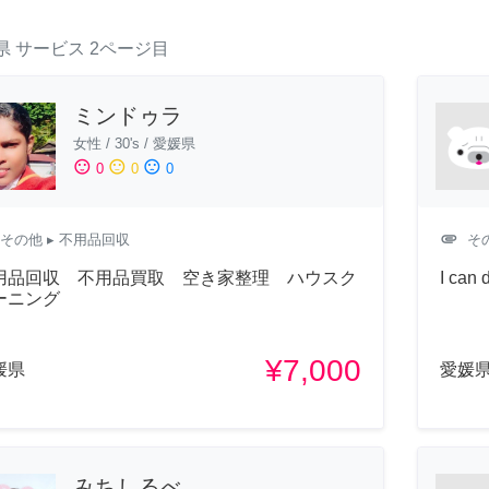
県
サービス
2ページ目
ミンドゥラ
女性
/
30's
/
愛媛県
sentiment_satisfied
sentiment_neutral
sentiment_dissatisfied
0
0
0
attachment
その他
▸ 不用品回収
そ
用品回収 不用品買取 空き家整理 ハウスク
I can 
ーニング
¥7,000
媛県
愛媛
みちしるべ