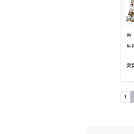
local_shipping
単
愛
1