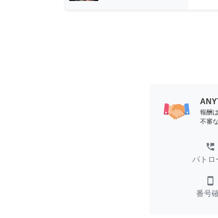
AN
報酬
不審
perm_phone_msg
パトロ
smartphone
番号