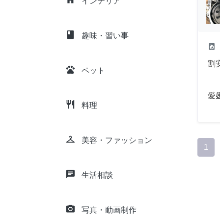
インテリア
class
趣味・習い事
local_laundry_service
割
pets
ペット
愛
restaurant
料理
checkroom
美容・ファッション
1
chat
生活相談
camera_alt
写真・動画制作