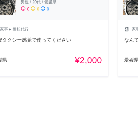
男性
/
20代
/
愛媛県
sentiment_satisfied
sentiment_neutral
sentiment_dissatisfied
0
0
0
local_laundry_service
家事
▸ 運転代行
家
安タクシー感覚で使ってください
なん
¥2,000
媛県
愛媛