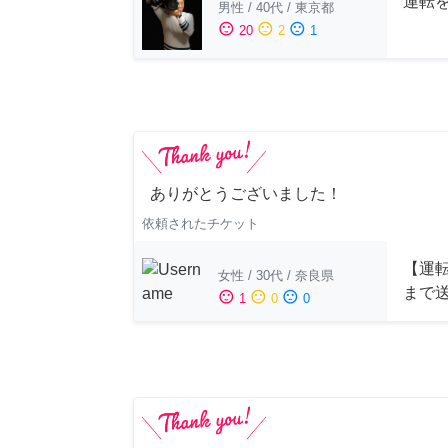
運転
男性
/
40代
/
東京都
sentiment_satisfied
sentiment_neutral
sentiment_dissatisfied
20
2
1
ありがとうございました！
依頼されたチケット
【運
女性
/
30代
/
奈良県
まで
sentiment_satisfied
sentiment_neutral
sentiment_dissatisfied
1
0
0