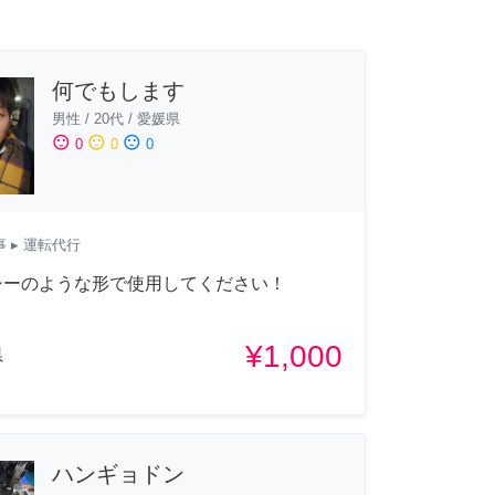
何でもします
男性
/
20代
/
愛媛県
sentiment_satisfied
sentiment_neutral
sentiment_dissatisfied
0
0
0
事
▸ 運転代行
シーのような形で使用してください！
¥1,000
県
ハンギョドン