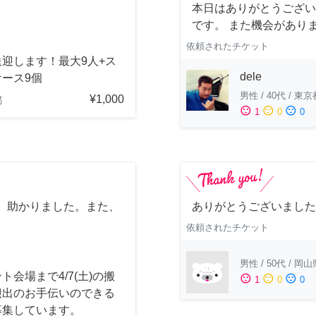
本日はありがとうござい
です。 また機会があり
依頼されたチケット
迎します！最大9人+ス
dele
ース9個
男性
/
40代
/
東京
¥1,000
都
sentiment_satisfied
sentiment_neutral
sentiment_dissatisfied
1
0
0
、助かりました。また、
ありがとうございました
依頼されたチケット
男性
/
50代
/
岡山
ト会場まで4/7(土)の搬
sentiment_satisfied
sentiment_neutral
sentiment_dissatisfied
1
0
0
搬出のお手伝いのできる
募集しています。