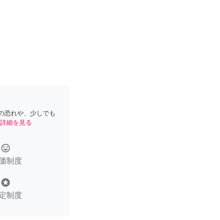
の恐れや、少しでも
詳細を見る
tag_faces
価制度
stars
定制度