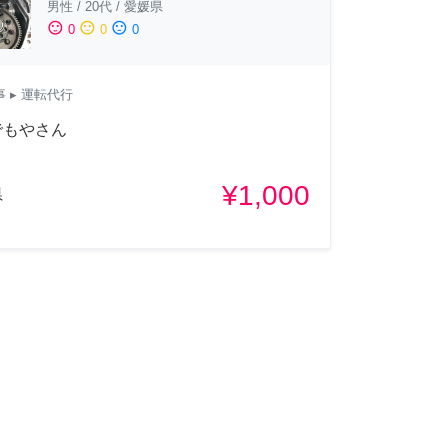
男性
/
20代
/
愛媛県
sentiment_satisfied
sentiment_neutral
sentiment_dissatisfied
0
0
0
事
▸ 運転代行
でもやさん
¥1,000
県