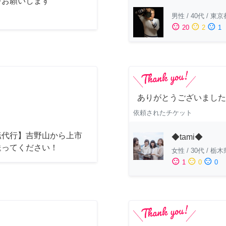
をお願いします
男性
/
40代
/
東京
sentiment_satisfied
sentiment_neutral
sentiment_dissatisfied
20
2
1
ありがとうございました
依頼されたチケット
転代行】吉野山から上市
◆tami◆
送ってください！
女性
/
30代
/
栃木
sentiment_satisfied
sentiment_neutral
sentiment_dissatisfied
1
0
0