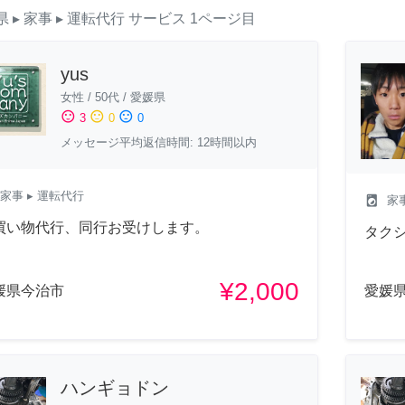
県
▸ 家事
▸ 運転代行
サービス
1ページ目
yus
女性
/
50代
/
愛媛県
sentiment_satisfied
sentiment_neutral
sentiment_dissatisfied
3
0
0
メッセージ平均返信時間: 12時間以内
家事
▸ 運転代行
local_laundry_service
家
買い物代行、同行お受けします。
タク
¥2,000
媛県今治市
愛媛
ハンギョドン