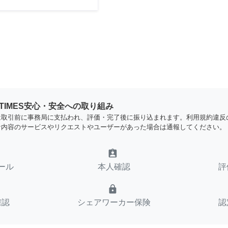
YTIMES安心・安全への取り組み
は取引前に事務局に支払われ、評価・完了後に振り込まれます。利用規約違反
な内容のサービスやリクエストやユーザーがあった場合は通報してください。
assignment_ind
ール
本人確認
評
lock
確認
シェアワーカー保険
認