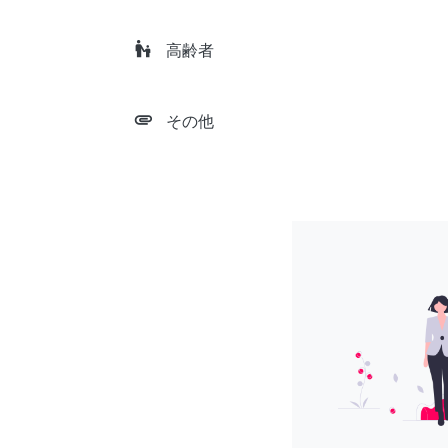
escalator_warning
高齢者
attachment
その他