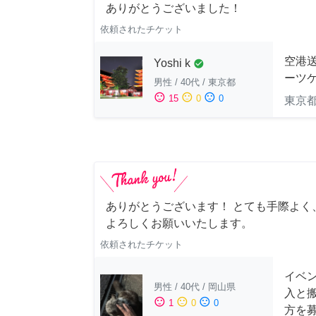
ありがとうございました！
依頼されたチケット
空港送
Yoshi k
check_circle
ーツケ
男性
/
40代
/
東京都
sentiment_satisfied
sentiment_neutral
sentiment_dissatisfied
15
0
0
東京
ありがとうございます！ とても手際よく
よろしくお願いいたします。
依頼されたチケット
イベン
男性
/
40代
/
岡山県
入と
sentiment_satisfied
sentiment_neutral
sentiment_dissatisfied
1
0
0
方を