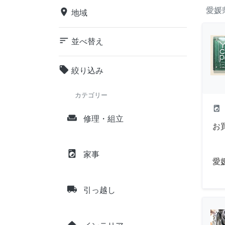
愛媛
place
地域
sort
並べ替え
local_offer
絞り込み
カテゴリー
local_laundry_service
weekend
修理・組立
お
local_laundry_service
家事
愛
local_shipping
引っ越し
home