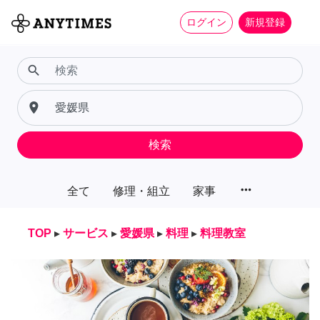
ログイン
新規登録
search
place
検索
more_horiz
全て
修理・組立
家事
TOP
▸
サービス
▸
愛媛県
▸
料理
▸
料理教室