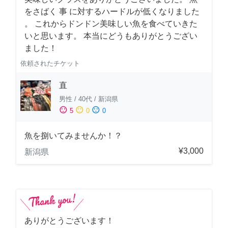
をさばく 事 に対するハードルが低くなりました
。 これからドンドン美味しい魚を食べていきた
いと思います。 本当にどうもありがとうござい
ました！
依頼されたチケット
直
男性
/
40代
/
新潟県
sentiment_satisfied
sentiment_neutral
sentiment_dissatisfied
5
0
0
魚を捌いてみませんか！？
¥3,000
新潟県
ありがとうございます！