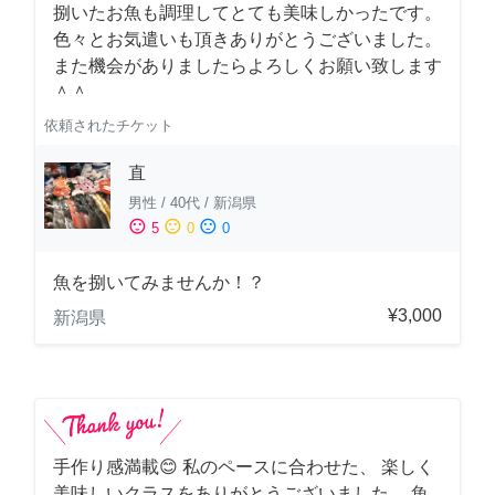
捌いたお魚も調理してとても美味しかったです。
色々とお気遣いも頂きありがとうございました。
また機会がありましたらよろしくお願い致します
＾＾
依頼されたチケット
直
男性
/
40代
/
新潟県
sentiment_satisfied
sentiment_neutral
sentiment_dissatisfied
5
0
0
魚を捌いてみませんか！？
¥3,000
新潟県
手作り感満載😊 私のペースに合わせた、 楽しく
美味しいクラスをありがとうございました。 魚