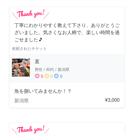
丁寧にわかりやすく教えて下さり、ありがとうご
ざいました。気さくなお人柄で、楽しい時間を過
ごせました🎵
依頼されたチケット
直
男性
/
40代
/
新潟県
sentiment_satisfied
sentiment_neutral
sentiment_dissatisfied
5
0
0
魚を捌いてみませんか！？
¥3,000
新潟県