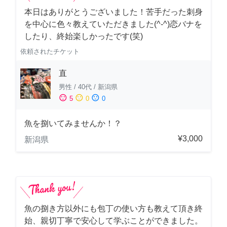
本日はありがとうございました！苦手だった刺身
を中心に色々教えていただきました(^-^)恋バナを
したり、終始楽しかったです(笑)
依頼されたチケット
直
男性
/
40代
/
新潟県
sentiment_satisfied
sentiment_neutral
sentiment_dissatisfied
5
0
0
魚を捌いてみませんか！？
¥3,000
新潟県
魚の捌き方以外にも包丁の使い方も教えて頂き終
始、親切丁寧で安心して学ぶことができました。