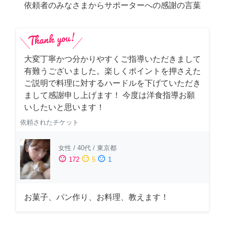
依頼者のみなさまからサポーターへの感謝の言葉
大変丁寧かつ分かりやすくご指導いただきまして
有難うございました。楽しくポイントを押さえた
ご説明で料理に対するハードルを下げていただき
まして感謝申し上げます！ 今度は洋食指導お願
いしたいと思います！
依頼されたチケット
女性
/
40代
/
東京都
sentiment_satisfied
sentiment_neutral
sentiment_dissatisfied
172
5
1
お菓子、パン作り、お料理、教えます！