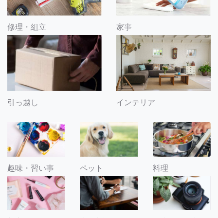
修理・組立
家事
引っ越し
インテリア
趣味・習い事
ペット
料理