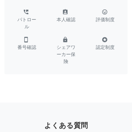
perm_phone_msg
assignment_ind
tag_faces
パトロー
本人確認
評価制度
ル
smartphone
lock
stars
番号確認
シェアワ
認定制度
ーカー保
険
よくある質問