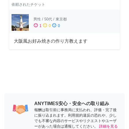
依頼されたチケット
男性
/
50代
/
東京都
sentiment_satisfied
sentiment_neutral
sentiment_dissatisfied
1
0
0
大阪風お好み焼きの作り方教えます
ANYTIMES安心・安全への取り組み
報酬は取引前に事務局に支払われ、評価・完了後
に振り込まれます。利用規約違反の恐れや、少し
でも不審な内容のサービスやリクエストやユーザ
ーがあった場合は通報してください。
詳細を見る