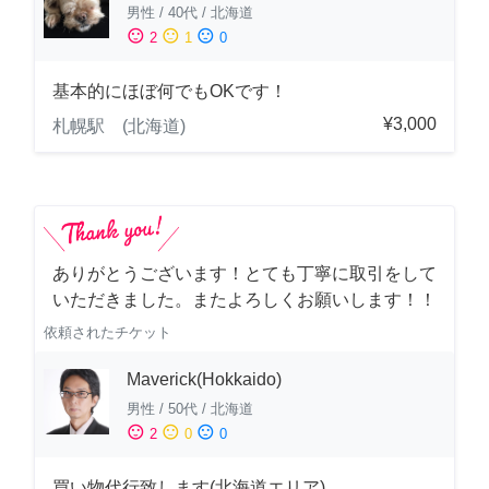
男性
/
40代
/
北海道
sentiment_satisfied
sentiment_neutral
sentiment_dissatisfied
2
1
0
基本的にほぼ何でもOKです！
¥3,000
札幌駅 (北海道)
ありがとうございます！とても丁寧に取引をして
いただきました。またよろしくお願いします！！
依頼されたチケット
Maverick(Hokkaido)
男性
/
50代
/
北海道
sentiment_satisfied
sentiment_neutral
sentiment_dissatisfied
2
0
0
買い物代行致します(北海道エリア)