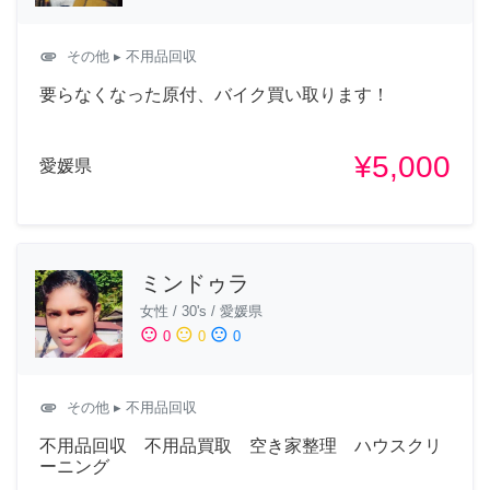
attachment
その他
▸ 不用品回収
要らなくなった原付、バイク買い取ります！
¥5,000
愛媛県
ミンドゥラ
女性
/
30's
/
愛媛県
sentiment_satisfied
sentiment_neutral
sentiment_dissatisfied
0
0
0
attachment
その他
▸ 不用品回収
不用品回収 不用品買取 空き家整理 ハウスクリ
ーニング