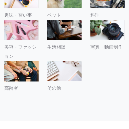
趣味・習い事
ペット
料理
美容・ファッシ
生活相談
写真・動画制作
ョン
その他
高齢者