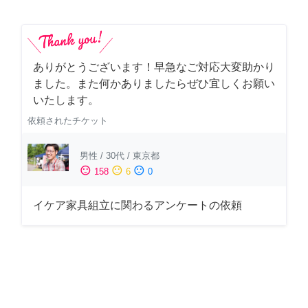
ありがとうございます！早急なご対応大変助かり
ました。また何かありましたらぜひ宜しくお願い
いたします。
依頼されたチケット
男性
/
30代
/
東京都
sentiment_satisfied
sentiment_neutral
sentiment_dissatisfied
158
6
0
イケア家具組立に関わるアンケートの依頼