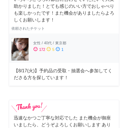
助かりました！とても感じのいい方でおしゃべり
も楽しかったです！また機会がありましたらよろ
しくお願いします！
依頼されたチケット
女性
/
40代
/
東京都
sentiment_satisfied
sentiment_neutral
sentiment_dissatisfied
172
5
1
【8/17(火)】予約品の受取・抽選会へ参加してく
ださる方を探しています！
迅速なかつご丁寧な対応でした また機会が御座
いましたら、どうぞよろしくお願いします あり