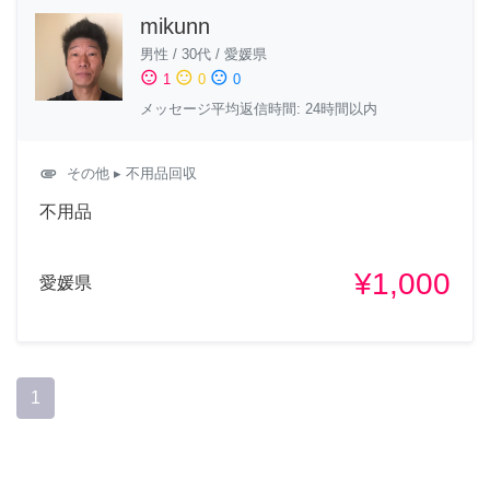
mikunn
男性
/
30代
/
愛媛県
sentiment_satisfied
sentiment_neutral
sentiment_dissatisfied
1
0
0
メッセージ平均返信時間: 24時間以内
attachment
その他
▸ 不用品回収
不用品
¥1,000
愛媛県
1