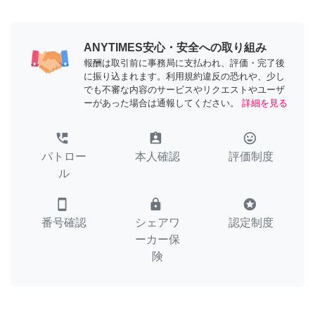
ANYTIMES安心・安全への取り組み
報酬は取引前に事務局に支払われ、評価・完了後
に振り込まれます。利用規約違反の恐れや、少し
でも不審な内容のサービスやリクエストやユーザ
ーがあった場合は通報してください。
詳細を見る
perm_phone_msg
assignment_ind
tag_faces
パトロー
本人確認
評価制度
ル
smartphone
lock
stars
番号確認
シェアワ
認定制度
ーカー保
険