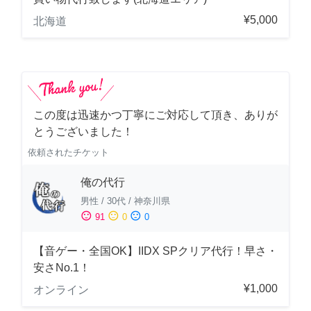
¥5,000
北海道
この度は迅速かつ丁寧にご対応して頂き、ありが
とうございました！
依頼されたチケット
俺の代行
男性
/
30代
/
神奈川県
sentiment_satisfied
sentiment_neutral
sentiment_dissatisfied
91
0
0
【音ゲー・全国OK】IIDX SPクリア代行！早さ・
安さNo.1！
¥1,000
オンライン