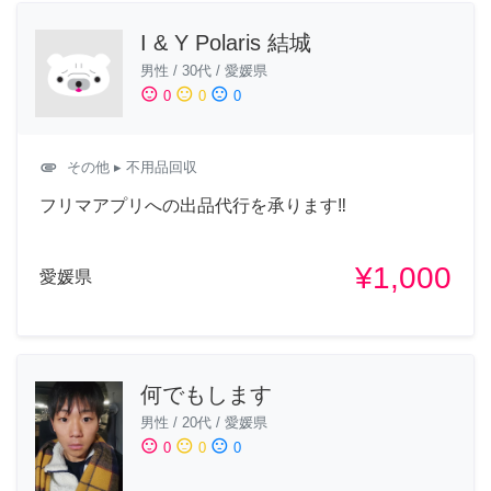
I & Y Polaris 結城
男性
/
30代
/
愛媛県
sentiment_satisfied
sentiment_neutral
sentiment_dissatisfied
0
0
0
attachment
その他
▸ 不用品回収
フリマアプリへの出品代行を承ります‼︎
¥1,000
愛媛県
何でもします
男性
/
20代
/
愛媛県
sentiment_satisfied
sentiment_neutral
sentiment_dissatisfied
0
0
0