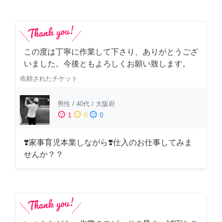
この度は丁寧に作業して下さり、ありがとうござ
いました。今後ともよろしくお願い致します。
依頼されたチケット
男性
/
40代
/
大阪府
sentiment_satisfied
sentiment_neutral
sentiment_dissatisfied
1
0
0
❣️家事育児本業しながら❣️仕入のお仕事してみま
せんか？？