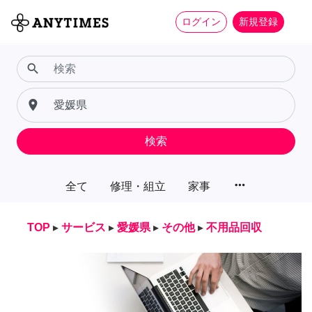
ログイン
新規登録
search
place
検索
more_horiz
全て
修理・組立
家事
TOP
▸
サービス
▸
愛媛県
▸
その他
▸
不用品回収