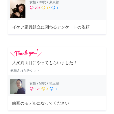
女性
/
30代
/
東京都
sentiment_satisfied
sentiment_neutral
sentiment_dissatisfied
297
17
1
イケア家具組立に関わるアンケートの依頼
大変真面目にやってもらいました！
依頼されたチケット
女性
/
50代
/
埼玉県
sentiment_satisfied
sentiment_neutral
sentiment_dissatisfied
123
4
0
絵画のモデルになってください