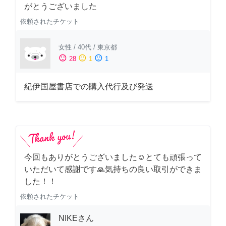
がとうございました
依頼されたチケット
女性
/
40代
/
東京都
sentiment_satisfied
sentiment_neutral
sentiment_dissatisfied
28
1
1
紀伊国屋書店での購入代行及び発送
今回もありがとうございました☺️とても頑張って
いただいて感謝です🙏気持ちの良い取引ができま
した！！
依頼されたチケット
NIKEさん