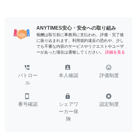
ANYTIMES安心・安全への取り組み
報酬は取引前に事務局に支払われ、評価・完了後
に振り込まれます。利用規約違反の恐れや、少し
でも不審な内容のサービスやリクエストやユーザ
ーがあった場合は通報してください。
詳細を見る
perm_phone_msg
assignment_ind
tag_faces
パトロー
本人確認
評価制度
ル
smartphone
lock
stars
番号確認
シェアワ
認定制度
ーカー保
険