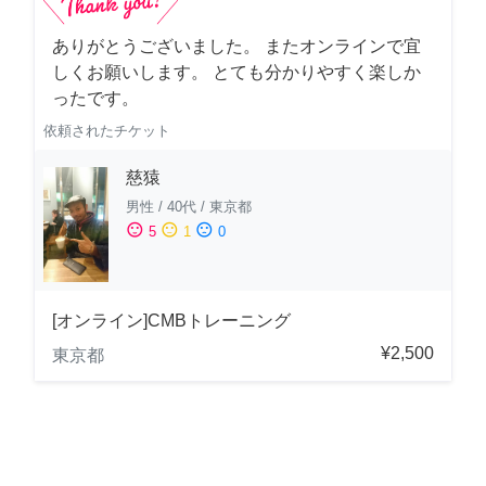
ありがとうございました。 またオンラインで宜
しくお願いします。 とても分かりやすく楽しか
ったです。
依頼されたチケット
慈猿
男性
/
40代
/
東京都
sentiment_satisfied
sentiment_neutral
sentiment_dissatisfied
5
1
0
[オンライン]CMBトレーニング
¥2,500
東京都