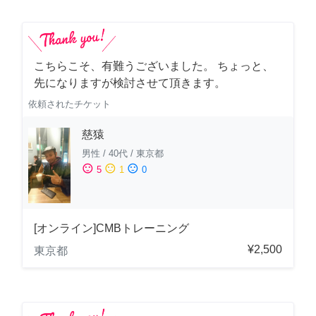
こちらこそ、有難うございました。 ちょっと、
先になりますが検討させて頂きます。
依頼されたチケット
慈猿
男性
/
40代
/
東京都
sentiment_satisfied
sentiment_neutral
sentiment_dissatisfied
5
1
0
[オンライン]CMBトレーニング
¥2,500
東京都