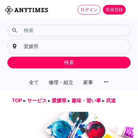
ログイン
新規登録
search
place
検索
more_horiz
全て
修理・組立
家事
TOP
▸
サービス
▸
愛媛県
▸
趣味・習い事
▸
武道