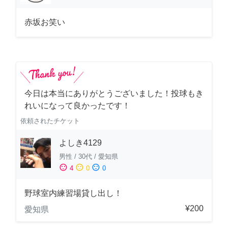
赤坂お笑い
今日は本当にありがとうございました！投球もき
れいになって良かったです！
依頼されたチケット
よしき4129
男性
/
30代
/
愛知県
sentiment_satisfied
sentiment_neutral
sentiment_dissatisfied
4
0
0
野球室内練習場貸し出し！
¥200
愛知県