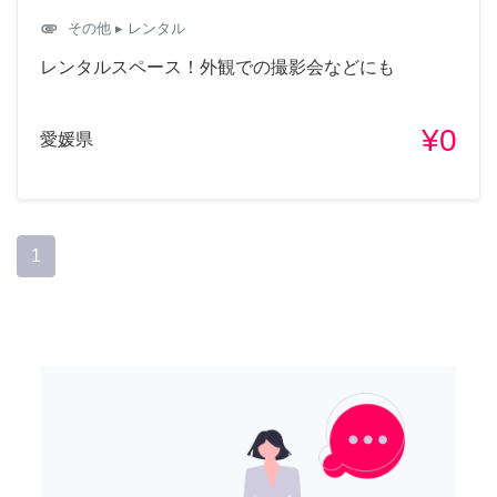
attachment
その他
▸ レンタル
レンタルスペース！外観での撮影会などにも
¥0
愛媛県
1