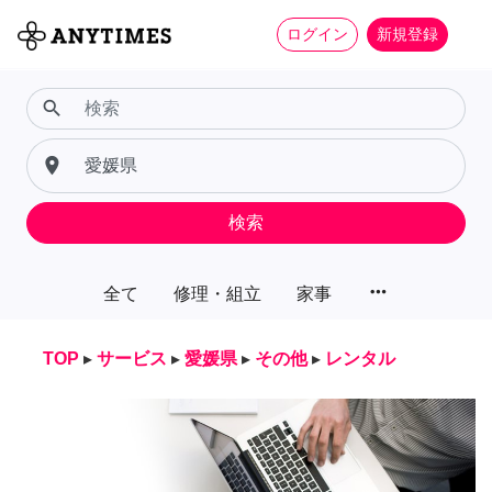
ログイン
新規登録
search
place
検索
more_horiz
全て
修理・組立
家事
TOP
▸
サービス
▸
愛媛県
▸
その他
▸
レンタル