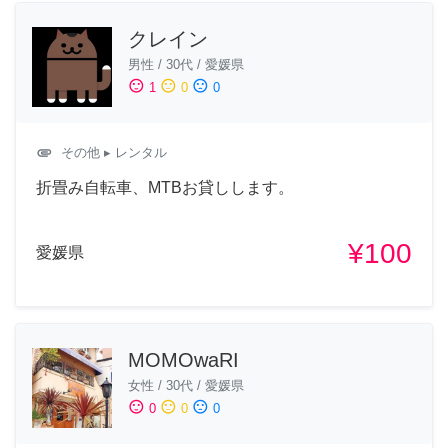
クレイン
男性
/
30代
/
愛媛県
sentiment_satisfied
sentiment_neutral
sentiment_dissatisfied
1
0
0
attachment
その他
▸ レンタル
折畳み自転車、MTBお貸しします。
¥100
愛媛県
MOMOwaRI
女性
/
30代
/
愛媛県
sentiment_satisfied
sentiment_neutral
sentiment_dissatisfied
0
0
0