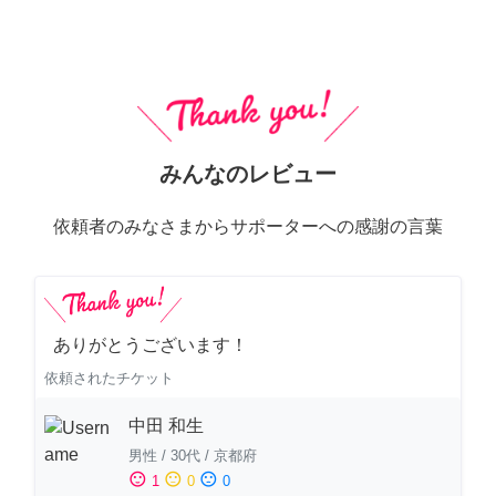
みんなのレビュー
依頼者のみなさまからサポーターへの感謝の言葉
ありがとうございます！
依頼されたチケット
中田 和生
男性
/
30代
/
京都府
sentiment_satisfied
sentiment_neutral
sentiment_dissatisfied
1
0
0