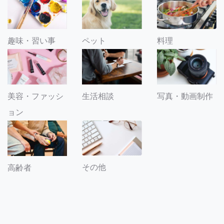
趣味・習い事
ペット
料理
美容・ファッシ
生活相談
写真・動画制作
ョン
その他
高齢者