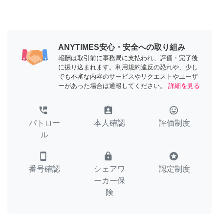
ANYTIMES安心・安全への取り組み
報酬は取引前に事務局に支払われ、評価・完了後
に振り込まれます。利用規約違反の恐れや、少し
でも不審な内容のサービスやリクエストやユーザ
ーがあった場合は通報してください。
詳細を見る
perm_phone_msg
assignment_ind
tag_faces
パトロー
本人確認
評価制度
ル
smartphone
lock
stars
番号確認
シェアワ
認定制度
ーカー保
険