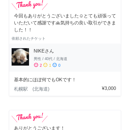
今回もありがとうございました☺️とても頑張って
いただいて感謝です🙏気持ちの良い取引ができま
した！！
依頼されたチケット
NIKEさん
男性
/
40代
/
北海道
sentiment_satisfied
sentiment_neutral
sentiment_dissatisfied
2
1
0
基本的にほぼ何でもOKです！
¥3,000
札幌駅 (北海道)
ありがとうございます！