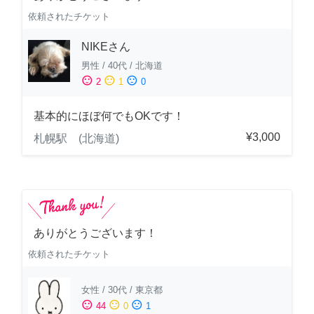
依頼されたチケット
NIKEさん
男性
/
40代
/
北海道
sentiment_satisfied
sentiment_neutral
sentiment_dissatisfied
2
1
0
基本的にほぼ何でもOKです！
¥3,000
札幌駅 (北海道)
ありがとうございます！
依頼されたチケット
女性
/
30代
/
東京都
sentiment_satisfied
sentiment_neutral
sentiment_dissatisfied
44
0
1