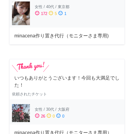
女性
/
40代
/
東京都
sentiment_satisfied
sentiment_neutral
sentiment_dissatisfied
172
5
1
minacena作り置き代行（モニターさま専用)
いつもありがとうございます！今回も大満足でし
た！
依頼されたチケット
女性
/
30代
/
大阪府
sentiment_satisfied
sentiment_neutral
sentiment_dissatisfied
26
0
0
minacena作り置き代行（モニターさま専用）