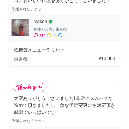
当においしい料理をありがとうございました！
依頼されたチケット
makon
check_circle
女性
/
60代
/
東京都
sentiment_satisfied
sentiment_neutral
sentiment_dissatisfied
812
16
1
低糖質メニュー作りおき
¥10,000
東京都
大変ありがとうございました! 非常にスムーズな
進めて頂きましたし、急な予定変更にも対応頂き
感謝でいっぱいです!
依頼されたチケット