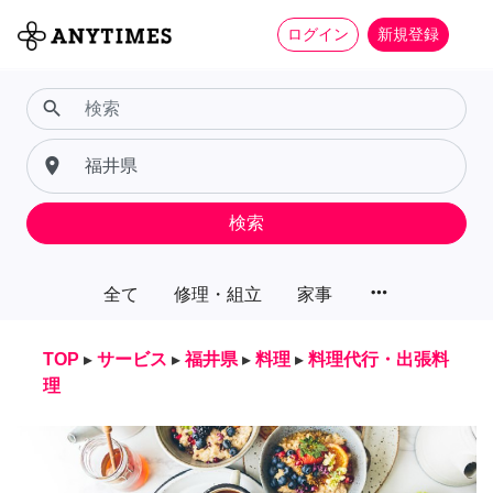
ログイン
新規登録
search
place
検索
more_horiz
全て
修理・組立
家事
TOP
▸
サービス
▸
福井県
▸
料理
▸
料理代行・出張料
理