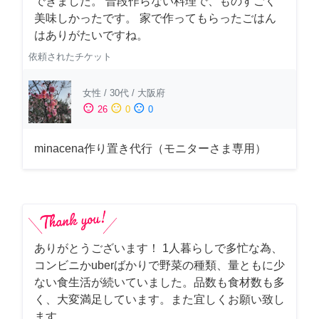
できました。 普段作らない料理で、ものすごく
美味しかったです。 家で作ってもらったごはん
はありがたいですね。
依頼されたチケット
女性
/
30代
/
大阪府
sentiment_satisfied
sentiment_neutral
sentiment_dissatisfied
26
0
0
minacena作り置き代行（モニターさま専用）
ありがとうございます！ 1人暮らしで多忙な為、
コンビニかuberばかりで野菜の種類、量ともに少
ない食生活が続いていました。品数も食材数も多
く、大変満足しています。また宜しくお願い致し
ます。