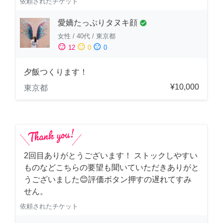
依頼されたチケット
愛嬌たっぷりタヌキ顔
check_circle
女性
/
40代
/
東京都
sentiment_satisfied
sentiment_neutral
sentiment_dissatisfied
12
0
0
夕飯つくります！
¥10,000
東京都
2回目ありがとうございます！ ストックしやすい
ものなどこちらの要望も聞いていただきありがと
うございました😊評価ボタン押すの遅れてすみ
せん。
依頼されたチケット