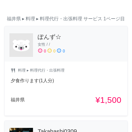
福井県
▸ 料理
▸ 料理代行・出張料理
サービス
1ページ目
ぽんず☆
女性
/
/
sentiment_satisfied
sentiment_neutral
sentiment_dissatisfied
0
0
0
restaurant
料理
▸ 料理代行・出張料理
夕食作ります(1人分)
¥1,500
福井県
Takahashi0309