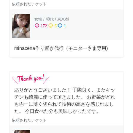
依頼されたチケット
女性
/
40代
/
東京都
sentiment_satisfied
sentiment_neutral
sentiment_dissatisfied
172
5
1
minacena作り置き代行（モニターさま専用)
ありがとうございました！ 手際良く、またキッ
チンも綺麗に使って頂きました。 お野菜がどれ
も均一に薄く切られて技術の高さを感じれまし
た。 今日食べた分も美味しかったです。
依頼されたチケット