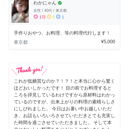
わかにゃん
check_circle
女性
/
40代
/
東京都
sentiment_satisfied
sentiment_neutral
sentiment_dissatisfied
172
5
1
手作りおやつ、お料理、等の料理代行します！
¥5,000
東京都
これが低糖質なのか？！？！と本当に心から驚く
ほどおいしかったです！ 目の前でお料理すると
ころを拝見しているわけですから原材料はわかっ
ているのですが、出来上がりの料理の素晴らしさ
にしびれました。 今日はお暑い中お越しいただ
き、お話もいろいろさせていただきとても充実し
た時間を過ごさせていただきました。 そして本