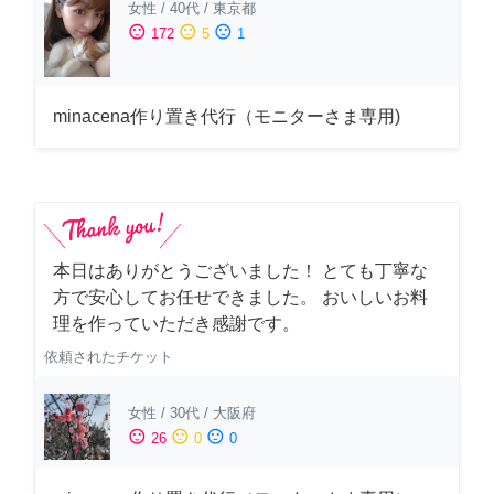
女性
/
40代
/
東京都
sentiment_satisfied
sentiment_neutral
sentiment_dissatisfied
172
5
1
minacena作り置き代行（モニターさま専用)
本日はありがとうございました！ とても丁寧な
方で安心してお任せできました。 おいしいお料
理を作っていただき感謝です。
依頼されたチケット
女性
/
30代
/
大阪府
sentiment_satisfied
sentiment_neutral
sentiment_dissatisfied
26
0
0