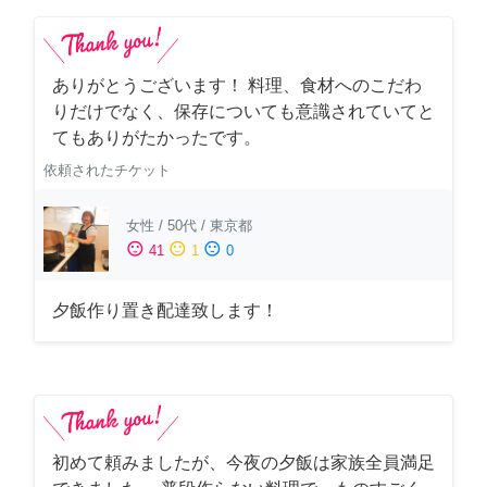
ありがとうございます！ 料理、食材へのこだわ
りだけでなく、保存についても意識されていてと
てもありがたかったです。
依頼されたチケット
女性
/
50代
/
東京都
sentiment_satisfied
sentiment_neutral
sentiment_dissatisfied
41
1
0
夕飯作り置き配達致します！
初めて頼みましたが、今夜の夕飯は家族全員満足