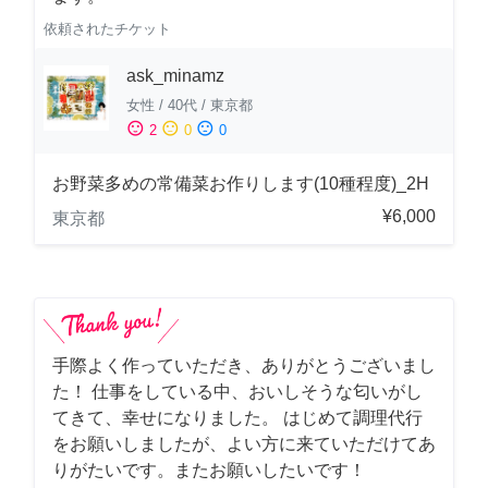
依頼されたチケット
ask_minamz
女性
/
40代
/
東京都
sentiment_satisfied
sentiment_neutral
sentiment_dissatisfied
2
0
0
お野菜多めの常備菜お作りします(10種程度)_2H
¥6,000
東京都
手際よく作っていただき、ありがとうございまし
た！ 仕事をしている中、おいしそうな匂いがし
てきて、幸せになりました。 はじめて調理代行
をお願いしましたが、よい方に来ていただけてあ
りがたいです。またお願いしたいです！