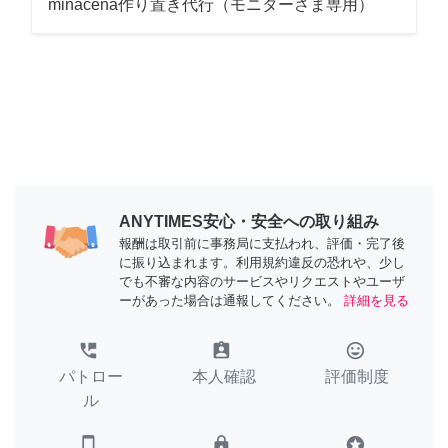
minacena作り置き代行（モニターさま専用）
ANYTIMES安心・安全への取り組み
報酬は取引前に事務局に支払われ、評価・完了後
に振り込まれます。利用規約違反の恐れや、少し
でも不審な内容のサービスやリクエストやユーザ
ーがあった場合は通報してください。
詳細を見る
perm_phone_msg
assignment_ind
tag_faces
パトロー
本人確認
評価制度
ル
smartphone
lock
stars