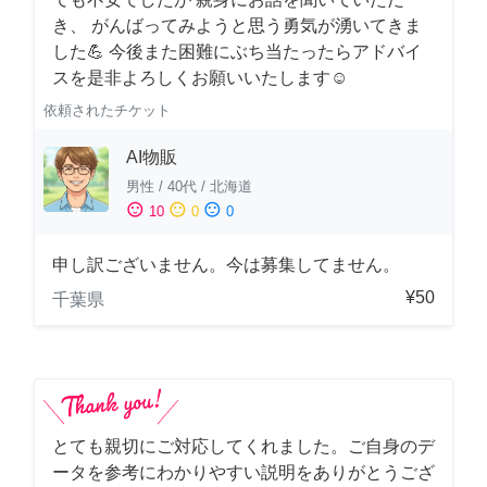
き、 がんばってみようと思う勇気が湧いてきま
した💪 今後また困難にぶち当たったらアドバイ
スを是非よろしくお願いいたします☺️
依頼されたチケット
AI物販
男性
/
40代
/
北海道
sentiment_satisfied
sentiment_neutral
sentiment_dissatisfied
10
0
0
申し訳ございません。今は募集してません。
¥50
千葉県
とても親切にご対応してくれました。ご自身のデ
ータを参考にわかりやすい説明をありがとうござ