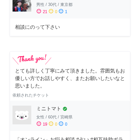
男性
/
30代
/
東京都
sentiment_satisfied
sentiment_neutral
sentiment_dissatisfied
21
0
1
相談にのって下さい
とても詳しく丁寧にみて頂きました。雰囲気もお
優しい方でお話しやすく、またお願いしたいなと
思いました。
依頼されたチケット
ミニトマト
check_circle
女性
/
60代
/
宮崎県
sentiment_satisfied
sentiment_neutral
sentiment_dissatisfied
19
0
0
「オンライン」お悩み相談 #占い #相互扶助ボラ