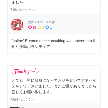
ました！
依頼されたチケット
女性
/
30's
/
東京都
sentiment_satisfied
sentiment_neutral
sentiment_dissatisfied
86
2
1
[online] E-commerce consulting #volunteerhelp #
相互扶助ボランティア
とても丁寧に親身になってお話を聞いてアドバイ
スをして下さいました。またご縁がありましたら
宜しくお願い致します。
依頼されたチケット