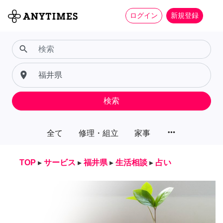
ログイン
新規登録
search
place
検索
more_horiz
全て
修理・組立
家事
TOP
▸
サービス
▸
福井県
▸
生活相談
▸
占い