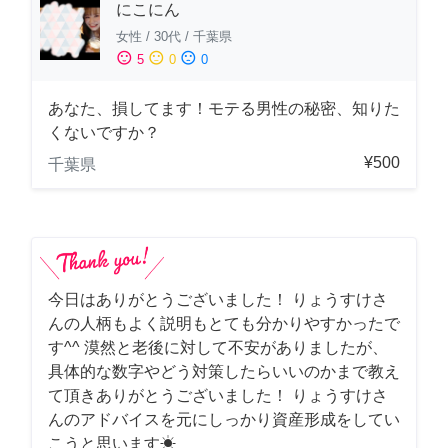
にこにん
女性
/
30代
/
千葉県
sentiment_satisfied
sentiment_neutral
sentiment_dissatisfied
5
0
0
あなた、損してます！モテる男性の秘密、知りた
くないですか？
¥500
千葉県
今日はありがとうございました！ りょうすけさ
んの人柄もよく説明もとても分かりやすかったで
す^^ 漠然と老後に対して不安がありましたが、
具体的な数字やどう対策したらいいのかまで教え
て頂きありがとうございました！ りょうすけさ
んのアドバイスを元にしっかり資産形成をしてい
こうと思います☀︎