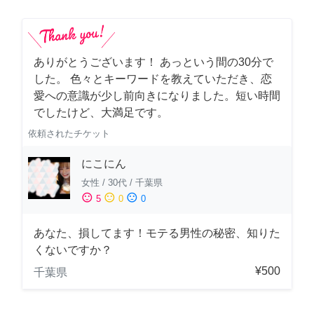
ありがとうございます！ あっという間の30分で
した。 色々とキーワードを教えていただき、恋
愛への意識が少し前向きになりました。短い時間
でしたけど、大満足です。
依頼されたチケット
にこにん
女性
/
30代
/
千葉県
sentiment_satisfied
sentiment_neutral
sentiment_dissatisfied
5
0
0
あなた、損してます！モテる男性の秘密、知りた
くないですか？
¥500
千葉県