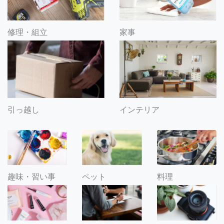
修理・組立
家事
引っ越し
インテリア
趣味・習い事
ペット
料理