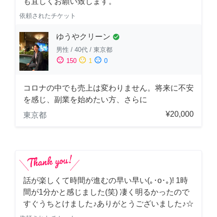
も宜しくお願い致します。
依頼されたチケット
ゆうやクリーン
check_circle
男性
/
40代
/
東京都
sentiment_satisfied
sentiment_neutral
sentiment_dissatisfied
150
1
0
コロナの中でも売上は変わりません。将来に不安
を感じ、副業を始めたい方、さらに
¥20,000
東京都
話が楽しくて時間が進むの早い早い(｡･о･｡)! 1時
間が1分かと感じました(笑) 凄く明るかったので
すぐうちとけました♪ありがとうございました♪☆