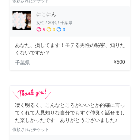
依頼されたチケット
にこにん
女性
/
30代
/
千葉県
sentiment_satisfied
sentiment_neutral
sentiment_dissatisfied
5
0
0
あなた、損してます！モテる男性の秘密、知りた
くないですか？
¥500
千葉県
凄く明るく、こんなところがいいとか的確に言っ
てくれて人見知りな自分でもすぐ仲良く話せまし
た楽しかったですーありがとうございました♪
依頼されたチケット