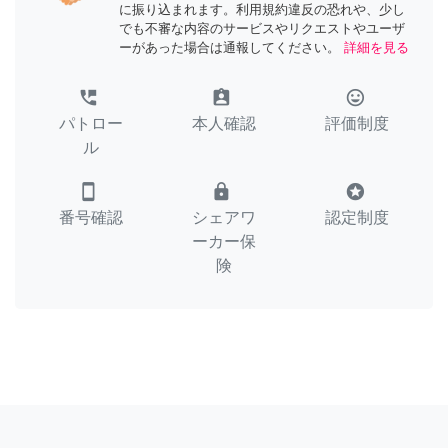
に振り込まれます。利用規約違反の恐れや、少し
でも不審な内容のサービスやリクエストやユーザ
ーがあった場合は通報してください。
詳細を見る
perm_phone_msg
assignment_ind
tag_faces
パトロー
本人確認
評価制度
ル
smartphone
lock
stars
番号確認
シェアワ
認定制度
ーカー保
険