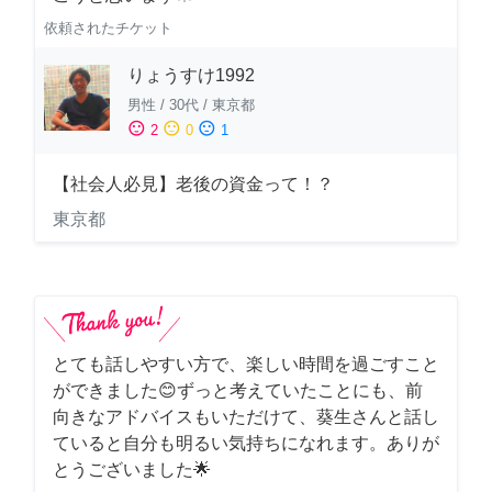
依頼されたチケット
りょうすけ1992
男性
/
30代
/
東京都
sentiment_satisfied
sentiment_neutral
sentiment_dissatisfied
2
0
1
【社会人必見】老後の資金って！？
東京都
とても話しやすい方で、楽しい時間を過ごすこと
ができました😊ずっと考えていたことにも、前
向きなアドバイスもいただけて、葵生さんと話し
ていると自分も明るい気持ちになれます。ありが
とうございました🌟