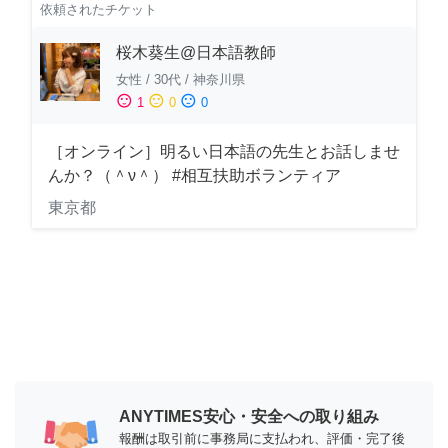
依頼されたチケット
桜木葵生@日本語教師
女性
/
30代
/
神奈川県
sentiment_satisfied
sentiment_neutral
sentiment_dissatisfied
1
0
0
［オンライン］明るい日本語の先生とお話しませ
んか？（＾ν＾） #相互扶助ボランティア
東京都
ANYTIMES安心・安全への取り組み
報酬は取引前に事務局に支払われ、評価・完了後