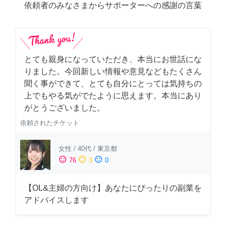
依頼者のみなさまからサポーターへの感謝の言葉
とても親身になっていただき、本当にお世話にな
りました。今回新しい情報や意見などもたくさん
聞く事ができて、とても自分にとっては気持ちの
上でもやる気がでたように思えます。本当にあり
がとうございました。
依頼されたチケット
女性
/
40代
/
東京都
sentiment_satisfied
sentiment_neutral
sentiment_dissatisfied
76
3
0
【OL&主婦の方向け】あなたにぴったりの副業を
アドバイスします