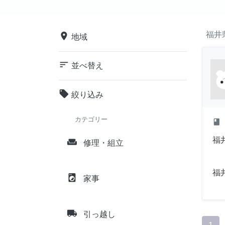
福井
place
地域
sort
並べ替え
local_offer
絞り込み
カテゴリー
class
福
weekend
修理・組立
福
local_laundry_service
家事
local_shipping
引っ越し