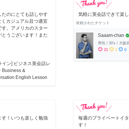
したのにとても話しやす
気軽に英会話できて楽し
はなくカジュアル且つ適宜
依頼されたチケット
です。アメリカのスター
がとうございます！また
Saaam-chan
check_cir
男性
/
30's
/
大阪
sentiment_satisfied
sentiment_neutral
sentiment_dissatisfied
21
2
0
ライン] ビジネス英会話レ
Business &
rsation English Lesson
ます！いつも楽しく勉強
毎週のプライベートイタ
す！