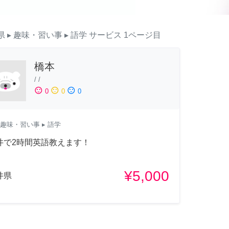
県
▸ 趣味・習い事
▸ 語学
サービス
1ページ目
橋本
/
/
sentiment_satisfied
sentiment_neutral
sentiment_dissatisfied
0
0
0
趣味・習い事
▸ 語学
井で2時間英語教えます！
¥5,000
井県