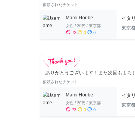
依頼されたチケット
Mami Horibe
イタ
女性
/
30代
/
東京都
東京
sentiment_satisfied
sentiment_neutral
sentiment_dissatisfied
73
0
0
ありがとうございます！また次回もよろし
依頼されたチケット
Mami Horibe
イタ
女性
/
30代
/
東京都
東京
sentiment_satisfied
sentiment_neutral
sentiment_dissatisfied
73
0
0