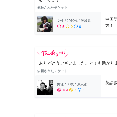
依頼されたチケット
中国
女性
/
2010代
/
茨城県
方！
sentiment_satisfied
sentiment_neutral
sentiment_dissatisfied
5
0
0
ありがとうございました。とても助かり
依頼されたチケット
英語
男性
/
30代
/
東京都
sentiment_satisfied
sentiment_neutral
sentiment_dissatisfied
104
7
1