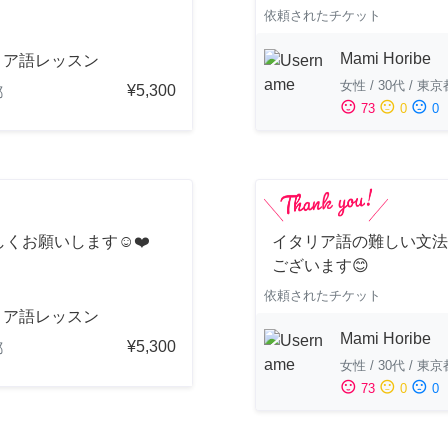
依頼されたチケット
Mami Horibe
リア語レッスン
女性
/
30代
/
東京
¥5,300
都
sentiment_satisfied
sentiment_neutral
sentiment_dissatisfied
73
0
0
くお願いします☺️❤️
イタリア語の難しい文法
ございます😊
依頼されたチケット
リア語レッスン
Mami Horibe
¥5,300
都
女性
/
30代
/
東京
sentiment_satisfied
sentiment_neutral
sentiment_dissatisfied
73
0
0