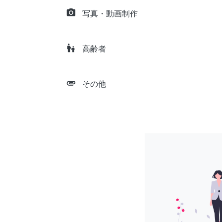
camera_alt
写真・動画制作
escalator_warning
高齢者
attachment
その他