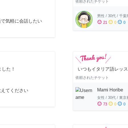
依頼されたチケット
男性
/
30代
/
千葉
語で気軽に会話したい
sentiment_satisfied
sentiment_neutral
sentiment_dissatisfied
21
0
0
ました！
いつもイタリア語レッス
依頼されたチケット
Mami Horibe
教えてください
女性
/
30代
/
東京
sentiment_satisfied
sentiment_neutral
sentiment_dissatisfied
73
0
0