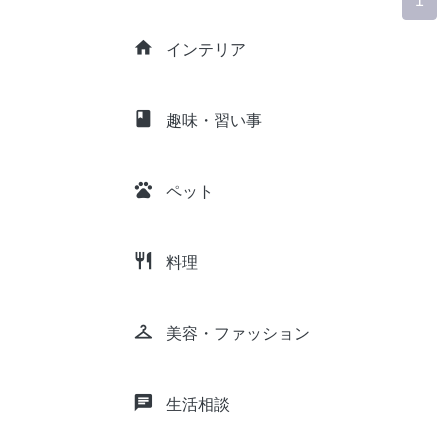
1
home
インテリア
class
趣味・習い事
pets
ペット
restaurant
料理
checkroom
美容・ファッション
chat
生活相談