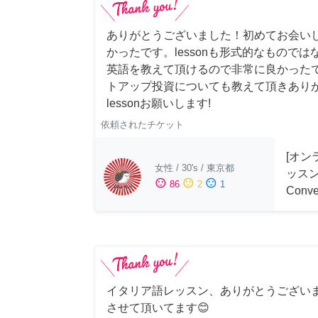
ありがとうございました！初めてお会い
かったです。lessonも形式的なもので
英語を教えて頂けるので非常に良かった
トアップ投資についても教えて頂きあり
lessonお願いします!
依頼されたチケット
[オン
女性
/
30's
/
東京都
ッスン 
sentiment_satisfied
sentiment_neutral
sentiment_dissatisfied
86
2
1
Conve
イタリア語レッスン、ありがとうござい
させて頂いてます😊