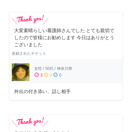
大変素晴らしい看護師さんでした とても親切で
したので皆様にお勧めします 今日はありがとう
ございました
依頼されたチケット
女性
/
50代
/
神奈川県
sentiment_satisfied
sentiment_neutral
sentiment_dissatisfied
3
0
0
外出の付き添い、話し相手