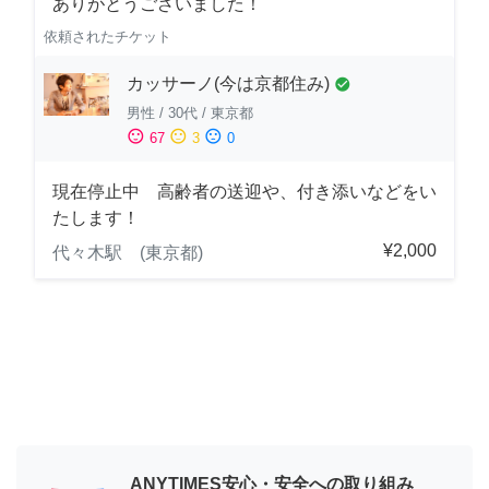
ありがとうございました！
依頼されたチケット
カッサーノ(今は京都住み)
check_circle
男性
/
30代
/
東京都
sentiment_satisfied
sentiment_neutral
sentiment_dissatisfied
67
3
0
現在停止中 高齢者の送迎や、付き添いなどをい
たします！
¥2,000
代々木駅 (東京都)
ANYTIMES安心・安全への取り組み