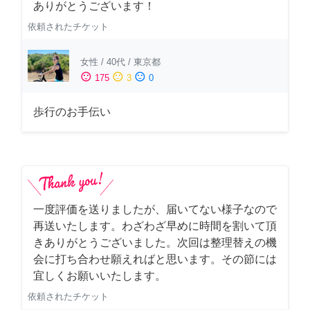
ありがとうございます！
依頼されたチケット
女性
/
40代
/
東京都
sentiment_satisfied
sentiment_neutral
sentiment_dissatisfied
175
3
0
歩行のお手伝い
一度評価を送りましたが、届いてない様子なので
再送いたします。わざわざ早めに時間を割いて頂
きありがとうございました。次回は整理替えの機
会に打ち合わせ願えればと思います。その節には
宜しくお願いいたします。
依頼されたチケット