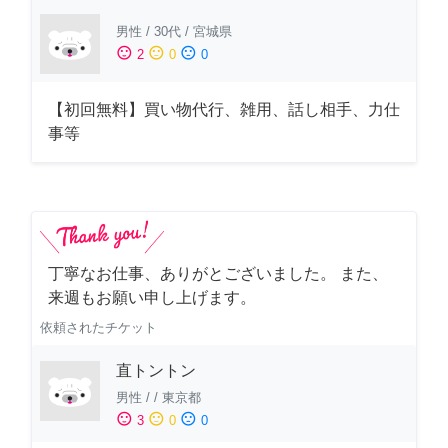
男性
/
30代
/
宮城県
sentiment_satisfied
sentiment_neutral
sentiment_dissatisfied
2
0
0
【初回無料】買い物代行、雑用、話し相手、力仕
事等
丁寧なお仕事、ありがとございました。 また、
来週もお願い申し上げます。
依頼されたチケット
直トントン
男性
/
/
東京都
sentiment_satisfied
sentiment_neutral
sentiment_dissatisfied
3
0
0