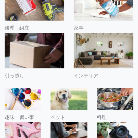
修理・組立
家事
引っ越し
インテリア
趣味・習い事
ペット
料理