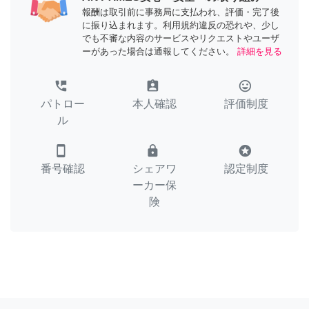
報酬は取引前に事務局に支払われ、評価・完了後
に振り込まれます。利用規約違反の恐れや、少し
でも不審な内容のサービスやリクエストやユーザ
ーがあった場合は通報してください。
詳細を見る
perm_phone_msg
assignment_ind
tag_faces
パトロー
本人確認
評価制度
ル
smartphone
lock
stars
番号確認
シェアワ
認定制度
ーカー保
険