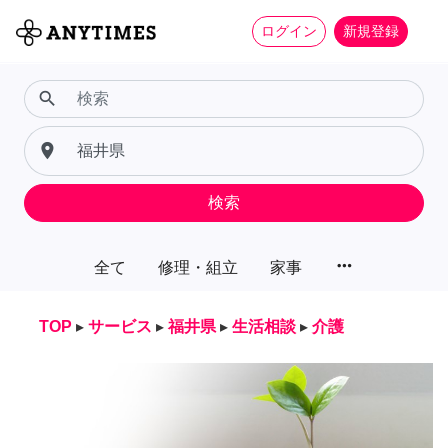
ログイン
新規登録
search
place
検索
more_horiz
全て
修理・組立
家事
TOP
▸
サービス
▸
福井県
▸
生活相談
▸
介護