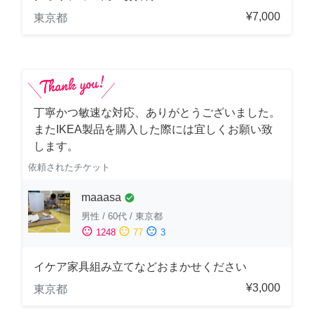
¥7,000
東京都
丁寧かつ敏速な対応、ありがとうございました。
またIKEA製品を購入した際には宜しくお願い致
します。
依頼されたチケット
maaasa
check_circle
男性
/
60代
/
東京都
sentiment_satisfied
sentiment_neutral
sentiment_dissatisfied
1248
77
3
イケア家具組み立てなどおまかせください
¥3,000
東京都