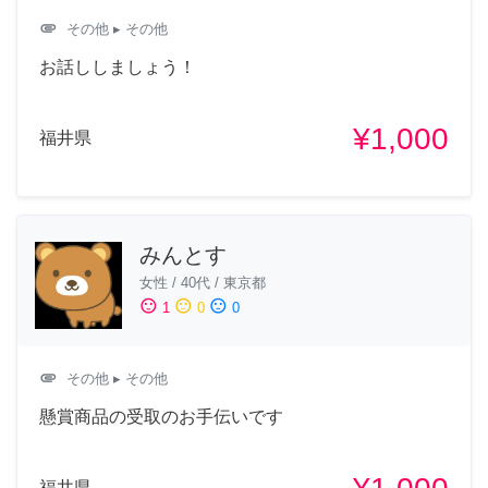
attachment
その他
▸ その他
お話ししましょう！
¥1,000
福井県
みんとす
女性
/
40代
/
東京都
sentiment_satisfied
sentiment_neutral
sentiment_dissatisfied
1
0
0
attachment
その他
▸ その他
懸賞商品の受取のお手伝いです
福井県