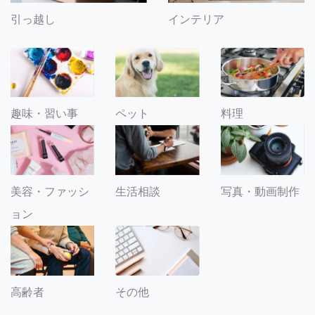
引っ越し
インテリア
趣味・習い事
ペット
料理
美容・ファッシ
生活相談
写真・動画制作
ョン
その他
高齢者