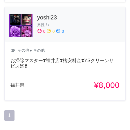
yoshi23
男性
/
/
sentiment_satisfied
sentiment_neutral
sentiment_dissatisfied
0
0
0
attachment
その他
▸ その他
お掃除マスター❣️福井店❣️格安料金❣️YSクリーンサ-
ビス迄❣️
¥8,000
福井県
1