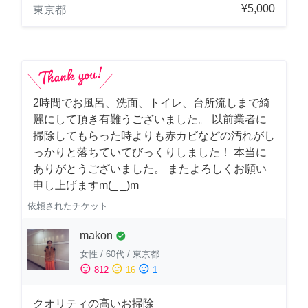
¥5,000
東京都
2時間でお風呂、洗面、トイレ、台所流しまで綺
麗にして頂き有難うございました。 以前業者に
掃除してもらった時よりも赤カビなどの汚れがし
っかりと落ちていてびっくりしました！ 本当に
ありがとうございました。 またよろしくお願い
申し上げますm(_ _)m
依頼されたチケット
makon
check_circle
女性
/
60代
/
東京都
sentiment_satisfied
sentiment_neutral
sentiment_dissatisfied
812
16
1
クオリティの高いお掃除