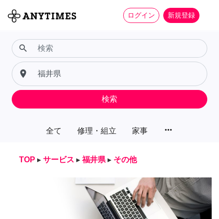
ログイン
新規登録
search
place
検索
more_horiz
全て
修理・組立
家事
TOP
▸
サービス
▸
福井県
▸
その他