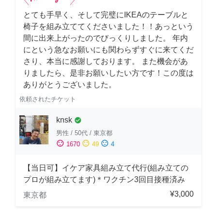
とても手早く、そして完璧にIKEAのテーブルと
椅子を組み立ててくださいました！！あっという
間に出来上がったのでびっくりしました。 年内
にという急なお願いにも関わらずすぐに来てくだ
さり、本当に感謝しております。 また機会があ
りましたら、是非お願いしたい方です！この度は
ありがとうございました。
依頼されたチケット
knsk
check_circle
男性
/
50代
/
東京都
sentiment_satisfied
sentiment_neutral
sentiment_dissatisfied
1670
49
4
【当日可】イケア家具組み立て代行(組み立ての
プロが組み立てます)＊ワクチン3回目接種済み
¥3,000
東京都