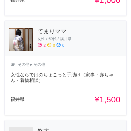
¥1,000
てまりママ
女性
/
60代
/
福井県
sentiment_satisfied
sentiment_neutral
sentiment_dissatisfied
2
0
0
attachment
その他
▸ その他
女性ならではのちょこっと手助け（家事・赤ちゃ
ん・着物相談）
¥1,500
福井県
悠太