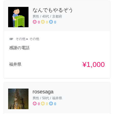
なんでもやるぞう
男性
/
40代
/
京都府
sentiment_satisfied
sentiment_neutral
sentiment_dissatisfied
0
0
0
attachment
その他
▸ その他
感謝の電話
¥1,000
福井県
rosesaga
男性
/
50代
/
福井県
sentiment_satisfied
sentiment_neutral
sentiment_dissatisfied
0
0
0