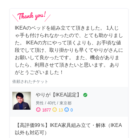
IKEAのベッドを組み立てて頂きました。 1人じ
ゃ手も付けられなかったので、とても助かりまし
た。 IKEAの方にやって頂くよりも、お手頃な値
段でして頂け、取り掛かりも早くてやりがさんに
お願いして良かったです。 また、機会がありま
したら、利用させて頂きたいと思います。 あり
がとうございました！
依頼されたチケット
やりが【IKEA認定】
check_circle
男性
/
40代
/
東京都
sentiment_satisfied
sentiment_neutral
sentiment_dissatisfied
1877
13
0
【高評価99％】IKEA家具組み立て・解体（IKEA
以外も対応可）