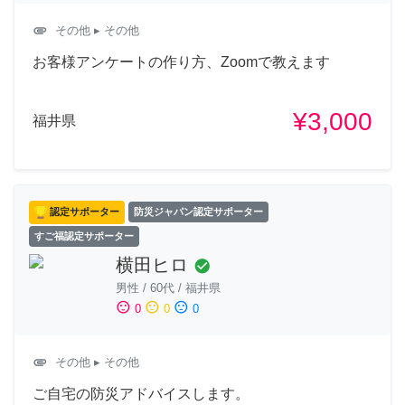
attachment
その他
▸ その他
お客様アンケートの作り方、Zoomで教えます
¥3,000
福井県
認定サポーター
防災ジャパン認定サポーター
すご福認定サポーター
横田ヒロ
check_circle
男性
/
60代
/
福井県
sentiment_satisfied
sentiment_neutral
sentiment_dissatisfied
0
0
0
attachment
その他
▸ その他
ご自宅の防災アドバイスします。