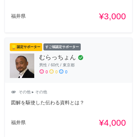
¥3,000
福井県
認定サポーター
すご福認定サポーター
むらっちょん
check_circle
男性
/
60代
/
東京都
sentiment_satisfied
sentiment_neutral
sentiment_dissatisfied
0
0
0
attachment
その他
▸ その他
図解を駆使した伝わる資料とは？
¥4,000
福井県