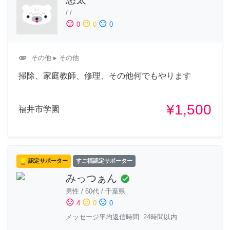
/
/
sentiment_satisfied
sentiment_neutral
sentiment_dissatisfied
0
0
0
attachment
その他
▸ その他
掃除、家庭教師、修理、その他何でもやります
¥1,500
福井市学園
認定サポーター
すご福認定サポーター
みっつぁん
check_circle
男性
/
60代
/
千葉県
sentiment_satisfied
sentiment_neutral
sentiment_dissatisfied
4
0
0
メッセージ平均返信時間: 24時間以内