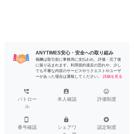
ANYTIMES安心・安全への取り組み
報酬は取引前に事務局に支払われ、評価・完了後
に振り込まれます。利用規約違反の恐れや、少し
でも不審な内容のサービスやリクエストやユーザ
ーがあった場合は通報してください。
詳細を見る
perm_phone_msg
assignment_ind
tag_faces
パトロー
本人確認
評価制度
ル
smartphone
lock
stars
番号確認
シェアワ
認定制度