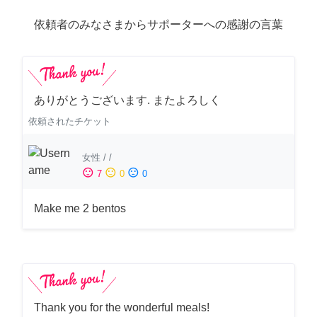
依頼者のみなさまからサポーターへの感謝の言葉
ありがとうございます. またよろしく
依頼されたチケット
女性
/
/
sentiment_satisfied
sentiment_neutral
sentiment_dissatisfied
7
0
0
Make me 2 bentos
Thank you for the wonderful meals!