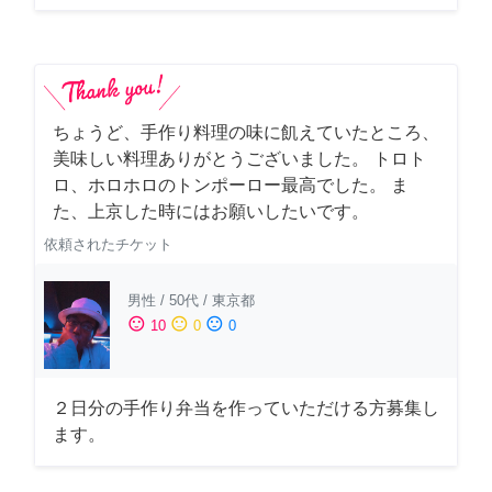
ちょうど、手作り料理の味に飢えていたところ、
美味しい料理ありがとうございました。 トロト
ロ、ホロホロのトンポーロー最高でした。 ま
た、上京した時にはお願いしたいです。
依頼されたチケット
男性
/
50代
/
東京都
sentiment_satisfied
sentiment_neutral
sentiment_dissatisfied
10
0
0
２日分の手作り弁当を作っていただける方募集し
ます。