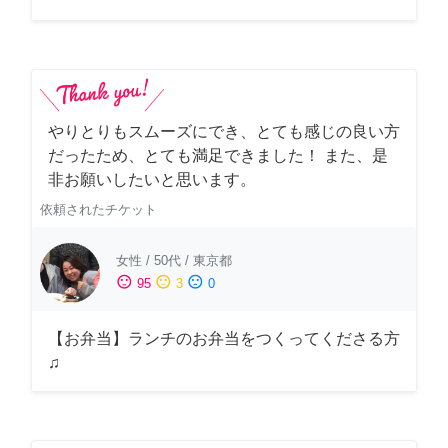
やりとりもスムーズにでき、とても感じの良い方
だったため、とても満足できました！ また、是
非お願いしたいと思います。
依頼されたチケット
女性
/
50代
/
東京都
sentiment_satisfied
sentiment_neutral
sentiment_dissatisfied
95
3
0
【お弁当】ランチのお弁当をつくってくださる方
♫