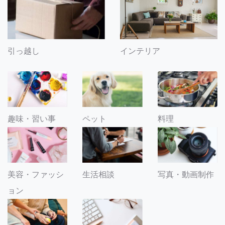
引っ越し
インテリア
趣味・習い事
ペット
料理
美容・ファッシ
生活相談
写真・動画制作
ョン