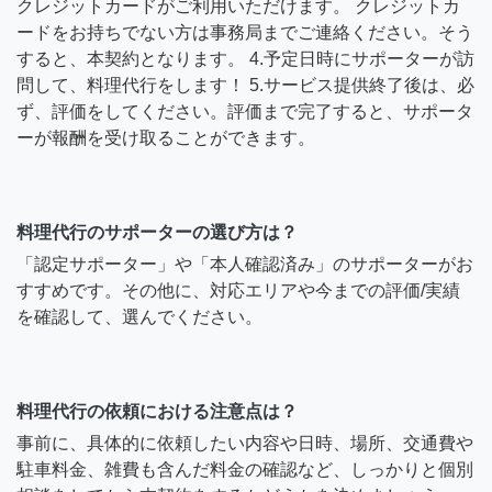
クレジットカードがご利用いただけます。 クレジットカ
ードをお持ちでない方は事務局までご連絡ください。そう
すると、本契約となります。 4.予定日時にサポーターが訪
問して、料理代行をします！ 5.サービス提供終了後は、必
ず、評価をしてください。評価まで完了すると、サポータ
ーが報酬を受け取ることができます。
料理代行のサポーターの選び方は？
「認定サポーター」や「本人確認済み」のサポーターがお
すすめです。その他に、対応エリアや今までの評価/実績
を確認して、選んでください。
料理代行の依頼における注意点は？
事前に、具体的に依頼したい内容や日時、場所、交通費や
駐車料金、雑費も含んだ料金の確認など、しっかりと個別