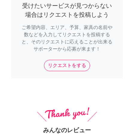
受けたいサービスが見つからない
場合はリクエストを投稿しよう
ご希望内容、エリア、予算、家具の名前や
数などを入力してリクエストを投稿する
と、そのリクエストに応えることが出来る
サポーターから応募が来ます！
リクエストをする
みんなのレビュー