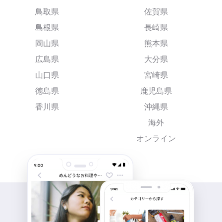
鳥取県
佐賀県
島根県
長崎県
岡山県
熊本県
広島県
大分県
山口県
宮崎県
徳島県
鹿児島県
香川県
沖縄県
海外
オンライン