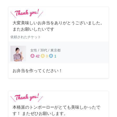
大変美味しいお弁当をありがとうございました。
またお願いしたいです
依頼されたチケット
女性
/
30代
/
東京都
sentiment_satisfied
sentiment_neutral
sentiment_dissatisfied
42
0
1
お弁当を作ってください！
本格派のトンポーローがとても美味しかったで
す！ またぜひお願いします。