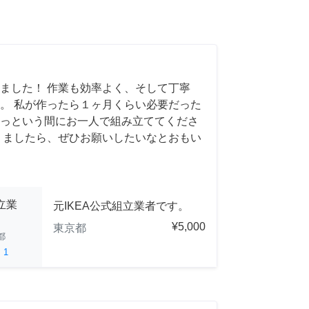
ました！ 作業も効率よく、そして丁寧
。 私が作ったら１ヶ月くらい必要だった
っという間にお一人で組み立ててくださ
りましたら、ぜひお願いしたいなとおもい
立業
元IKEA公式組立業者です。
¥5,000
東京都
都
ed
1