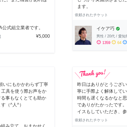
ます。
依頼されたチケット
EA公式組立業者です。
イケア巧
check_circle
¥5,000
男性
/
20代
/
愛知
都
sentiment_satisfied
sentiment_neutral
sentiment_dissatisfi
1359
64
願いにもかかわらず丁寧
昨日はありがとうございま
) 工具を使う際お声をか
寧に手際よく解体してい
する事もなくとても助か
時間も遅くなるかなと思
ます（^人^）
でありがたかったです。
イスもしていただき、参
依頼されたチケット
の組み立て、おまかせく