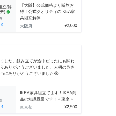
【大阪】公式価格より断然お
組立/解
得！公式クオリティのIKEA家
デ)
check_circle
具組立解体
府
ed
0
¥2,000
大阪府
ました。組み立てが途中だったにも関わ
りありがとうございました。人柄の良さ
当にありがとうございました😭
IKEA家具組立てます！IKEA商
品の知識豊富です！＜東京＞
都
ed
4
¥2,500
東京都