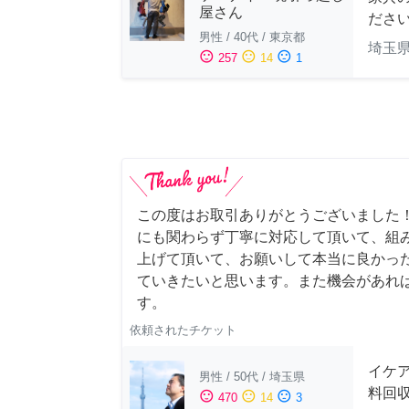
屋さん
ださ
男性
/
40代
/
東京都
埼玉
sentiment_satisfied
sentiment_neutral
sentiment_dissatisfied
257
14
1
この度はお取引ありがとうございました
にも関わらず丁寧に対応して頂いて、組
上げて頂いて、お願いして本当に良かっ
ていきたいと思います。また機会があれ
す。
依頼されたチケット
イケ
男性
/
50代
/
埼玉県
料回
sentiment_satisfied
sentiment_neutral
sentiment_dissatisfied
470
14
3