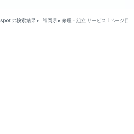
ispot
の検索結果
▸
福岡県
▸ 修理・組立
サービス
1ページ目