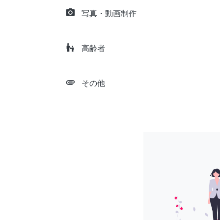
camera_alt
写真・動画制作
escalator_warning
高齢者
attachment
その他