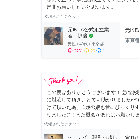
是非お願いしたいと思います。
依頼されたチケット
元IKEA公式組立業
元IK
者 伊藤
check_circle
東京
男性
/
40代
/
東京都
sentiment_satisfied
sentiment_neutral
sentiment_dissatisfied
2251
26
1
この度はありがとうございます！ 急なお
に対応して頂き、とても助かりました(^^
けて頂いた為、 1歳の娘も音にびっくり
りました(^^) また機会があればお願いし
依頼されたチケット
ケーナイ 現引っ越し
家具