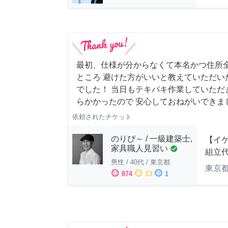
最初、仕様が分からなくて本名かつ住所
ところ 避けた方がいいと教えていただい
でした！ 当日もテキパキ作業していただ
らかかったので 安心しておねがいできま
依頼されたチケット
のりぴ～ / 一級建築士,
【イ
家具職人見習い
check_circle
組立
男性
/
40代
/
東京都
東京
sentiment_satisfied
sentiment_neutral
sentiment_dissatisfied
874
13
1