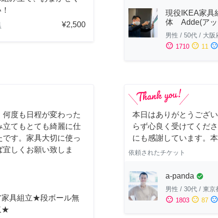
い！
現役IKEA家具
体 Adde(アッ
¥2,500
県
男性
/
50代
/
大阪
sentiment_satisfied
sentiment_neutral
sentiment_dissatisfi
1710
11
！何度も日程が変わった
本日はありがとうござい
み立てもとても綺麗に仕
らず心良く受けてくださ
たです。家具大切に使っ
にも感謝しています。本
ば宜しくお願い致しま
依頼されたチケット
a-panda
check_circle
男性
/
30代
/
東京
ア家具組立★段ボール無
sentiment_satisfied
sentiment_neutral
sentiment_dissatisfi
1803
87
収★