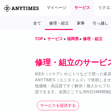
マイページ
サービス
リクエ
全て
修理・組立
家事
引っ越し
TOP
▸
サービス
▸
福岡県
▸
修理・組立
修理・組立のサービ
IKEA（イケア）やニトリなどで買った家
ANYTIMES（エニタイムズ）で依頼し
低価格・高品質ですぐ解決！個人からプロ
談できます。全国どこでも365日24時間相
サービスを提供する