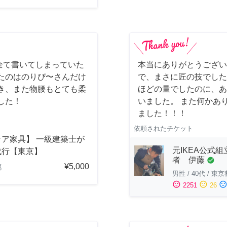
全て書いてしまっていた
本当にありがとうござい
たのはのりぴ〜さんだけ
で、まさに匠の技でした
き、また物腰もとても柔
ほどの量でしたのに、あ
した！
いました。 また何かあ
ました！！！
依頼されたチケット
ケア家具】 一級建築士が
元IKEA公式組
代行【東京】
者 伊藤
check_circle
¥5,000
都
男性
/
40代
/
東京
sentiment_satisfied
sentiment_neutral
sentiment_dissatisfi
2251
26