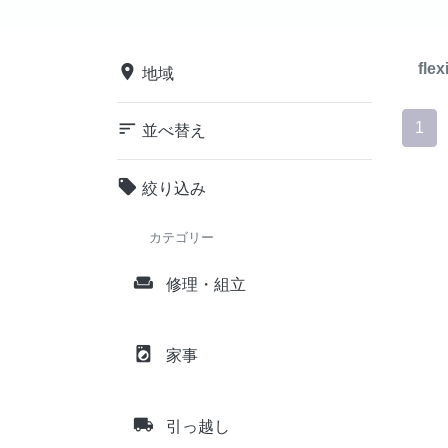
flex
place
地域
sort
1
並べ替え
local_offer
絞り込み
カテゴリー
weekend
修理・組立
local_laundry_service
家事
local_shipping
引っ越し