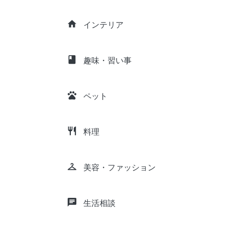
home
インテリア
class
趣味・習い事
pets
ペット
restaurant
料理
checkroom
美容・ファッション
chat
生活相談