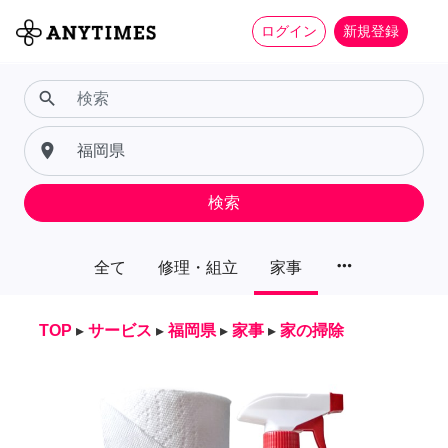
ログイン
新規登録
search
place
検索
more_horiz
全て
修理・組立
家事
TOP
▸
サービス
▸
福岡県
▸
家事
▸
家の掃除