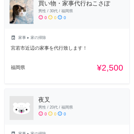
買い物・家事代行ねこさぽ
男性
/
30代
/
福岡県
sentiment_satisfied
sentiment_neutral
sentiment_dissatisfied
0
0
0
local_laundry_service
家事
▸ 家の掃除
宮若市近辺の家事を代行致します！
¥2,500
福岡県
夜叉
男性
/
20代
/
福岡県
sentiment_satisfied
sentiment_neutral
sentiment_dissatisfied
0
0
0
local_laundry_service
家事
▸ 家の掃除