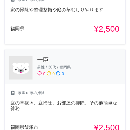
家の掃除や整理整頓や庭の草むしりやります
¥2,500
福岡県
一臣
男性
/
30代
/
福岡県
sentiment_satisfied
sentiment_neutral
sentiment_dissatisfied
0
0
0
local_laundry_service
家事
▸ 家の掃除
庭の草抜き、庭掃除、お部屋の掃除、その他簡単な
雑務
¥2,500
福岡県飯塚市