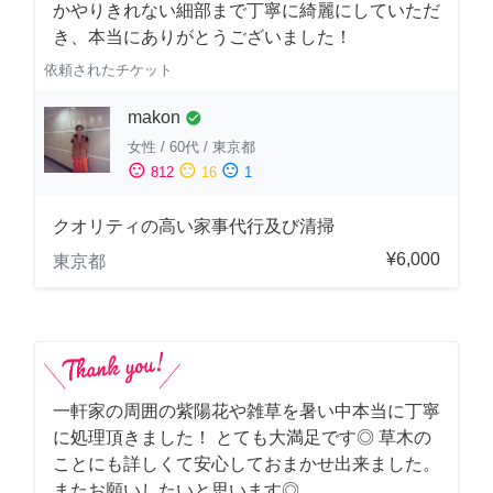
かやりきれない細部まで丁寧に綺麗にしていただ
き、本当にありがとうございました！
依頼されたチケット
makon
check_circle
女性
/
60代
/
東京都
sentiment_satisfied
sentiment_neutral
sentiment_dissatisfied
812
16
1
クオリティの高い家事代行及び清掃
¥6,000
東京都
一軒家の周囲の紫陽花や雑草を暑い中本当に丁寧
に処理頂きました！ とても大満足です◎ 草木の
ことにも詳しくて安心しておまかせ出来ました。
またお願いしたいと思います◎