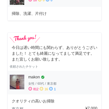
26
0
0
掃除、洗濯、片付け
今日は遅い時間にも関わらず、ありがとうござい
ました！ とても綺麗になってまして満足です。
また宜しくお願い致します。
依頼されたチケット
makon
check_circle
女性
/
60代
/
東京都
sentiment_satisfied
sentiment_neutral
sentiment_dissatisfied
812
16
1
クオリティの高いお掃除
¥7,000
東京都