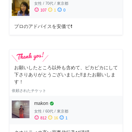
女性
/
70代
/
東京都
sentiment_satisfied
sentiment_neutral
sentiment_dissatisfied
107
1
0
プロのアドバイスを安価で❗
お願いしたところ以外も含めて、ピカピカにして
下さりありがとうございました‼️またお願いしま
す！
依頼されたチケット
makon
check_circle
女性
/
60代
/
東京都
sentiment_satisfied
sentiment_neutral
sentiment_dissatisfied
812
16
1