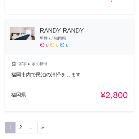
RANDY RANDY
男性
/
/
福岡県
sentiment_satisfied
sentiment_neutral
sentiment_dissatisfied
0
0
0
local_laundry_service
家事
▸ 家の掃除
福岡市内で民泊の清掃をします
¥2,800
福岡県
1
2
...
»