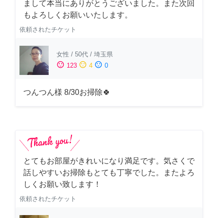
まして本当にありがとうございました。また次回
もよろしくお願いいたします。
依頼されたチケット
女性
/
50代
/
埼玉県
sentiment_satisfied
sentiment_neutral
sentiment_dissatisfied
123
4
0
つんつん様 8/30お掃除🍀
とてもお部屋がきれいになり満足です。気さくで
話しやすいお掃除もとても丁寧でした。またよろ
しくお願い致します！
依頼されたチケット