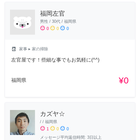
福岡左官
男性
/
30代
/
福岡県
sentiment_satisfied
sentiment_neutral
sentiment_dissatisfied
0
0
0
local_laundry_service
家事
▸ 家の掃除
左官屋です！些細な事でもお気軽に(^^)
¥0
福岡県
カズヤ☆
/
/
福岡県
sentiment_satisfied
sentiment_neutral
sentiment_dissatisfied
1
0
0
メッセージ平均返信時間: 3日以上