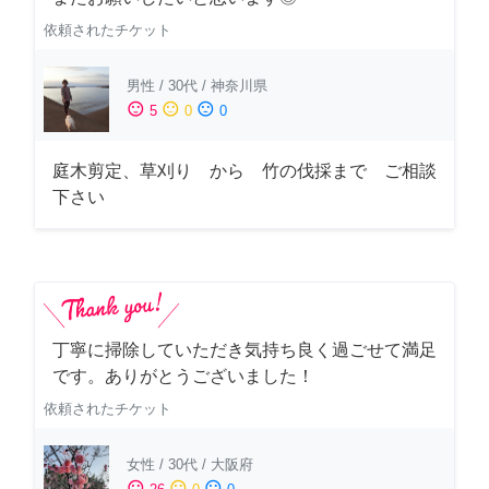
依頼されたチケット
男性
/
30代
/
神奈川県
sentiment_satisfied
sentiment_neutral
sentiment_dissatisfied
5
0
0
庭木剪定、草刈り から 竹の伐採まで ご相談
下さい
丁寧に掃除していただき気持ち良く過ごせて満足
です。ありがとうございました！
依頼されたチケット
女性
/
30代
/
大阪府
sentiment_satisfied
sentiment_neutral
sentiment_dissatisfied