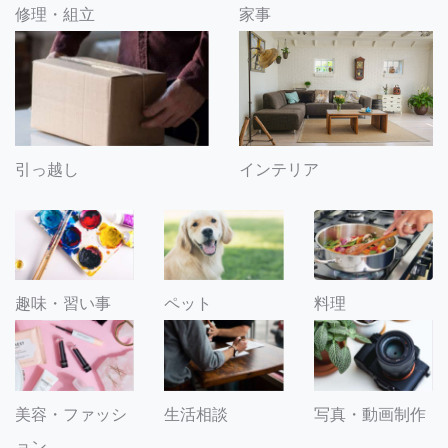
修理・組立
家事
引っ越し
インテリア
趣味・習い事
ペット
料理
美容・ファッシ
生活相談
写真・動画制作
ョン