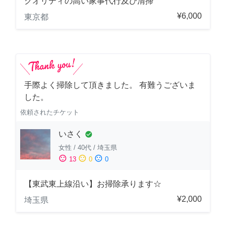
クオリティの高い家事代行及び清掃
¥6,000
東京都
手際よく掃除して頂きました。 有難うございま
した。
依頼されたチケット
いさく
check_circle
女性
/
40代
/
埼玉県
sentiment_satisfied
sentiment_neutral
sentiment_dissatisfied
13
0
0
【東武東上線沿い】お掃除承ります☆
¥2,000
埼玉県