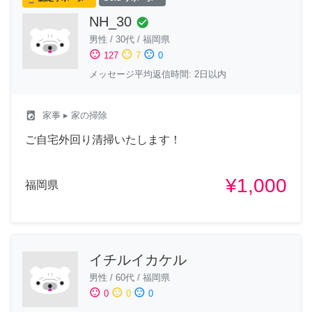
NH_30
check_circle
男性
/
30代
/
福岡県
sentiment_satisfied
sentiment_neutral
sentiment_dissatisfied
127
7
0
メッセージ平均返信時間: 2日以内
local_laundry_service
家事
▸ 家の掃除
ご自宅外回り清掃いたします！
¥1,000
福岡県
イチルイカケル
男性
/
60代
/
福岡県
sentiment_satisfied
sentiment_neutral
sentiment_dissatisfied
0
0
0