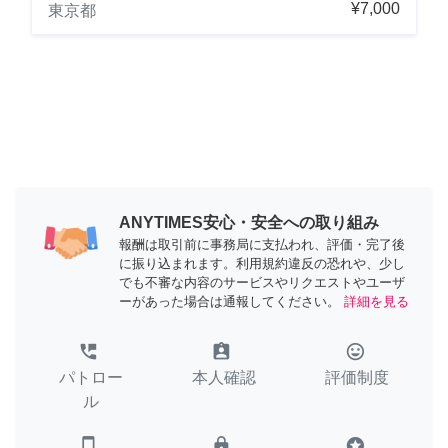
¥7,000
東京都
ANYTIMES安心・安全への取り組み
報酬は取引前に事務局に支払われ、評価・完了後
に振り込まれます。利用規約違反の恐れや、少し
でも不審な内容のサービスやリクエストやユーザ
ーがあった場合は通報してください。
詳細を見る
perm_phone_msg
assignment_ind
tag_faces
パトロー
本人確認
評価制度
ル
smartphone
lock
stars