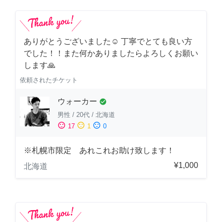
ありがとうございました☺️ 丁寧でとても良い方
でした！！また何かありましたらよろしくお願い
します🙏
依頼されたチケット
ウォーカー
check_circle
男性
/
20代
/
北海道
sentiment_satisfied
sentiment_neutral
sentiment_dissatisfied
17
1
0
※札幌市限定 あれこれお助け致します！
¥1,000
北海道