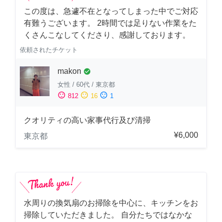
この度は、急遽不在となってしまった中でご対応
有難うございます。 2時間では足りない作業をた
くさんこなしてくださり、感謝しております。
依頼されたチケット
makon
check_circle
女性
/
60代
/
東京都
sentiment_satisfied
sentiment_neutral
sentiment_dissatisfied
812
16
1
クオリティの高い家事代行及び清掃
¥6,000
東京都
水周りの換気扇のお掃除を中心に、キッチンをお
掃除していただきました。 自分たちではなかな