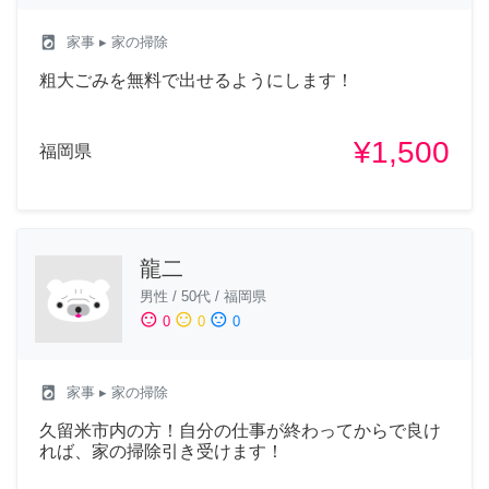
local_laundry_service
家事
▸ 家の掃除
粗大ごみを無料で出せるようにします！
¥1,500
福岡県
龍二
男性
/
50代
/
福岡県
sentiment_satisfied
sentiment_neutral
sentiment_dissatisfied
0
0
0
local_laundry_service
家事
▸ 家の掃除
久留米市内の方！自分の仕事が終わってからで良け
れば、家の掃除引き受けます！