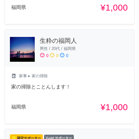
¥1,000
福岡県
生粋の福岡人
男性
/
20代
/
福岡県
sentiment_satisfied
sentiment_neutral
sentiment_dissatisfied
0
0
0
local_laundry_service
家事
▸ 家の掃除
家の掃除とことんします！
¥1,000
福岡県
認定サポーター
Gold サポーター