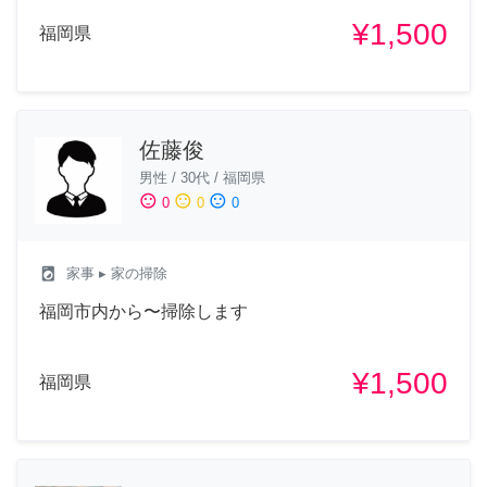
¥1,500
福岡県
佐藤俊
男性
/
30代
/
福岡県
sentiment_satisfied
sentiment_neutral
sentiment_dissatisfied
0
0
0
local_laundry_service
家事
▸ 家の掃除
福岡市内から〜掃除します
¥1,500
福岡県