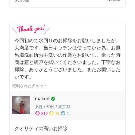
今回初めて水回りのお掃除をお願いしましたが、
大満足です。当日キッチンは使っていた為、お風
呂場洗面所お手洗いの作業をお願いし、余った時
間は窓と網戸を拭いてくださいました。丁寧なお
掃除、ありがとうございました。またお願いした
いです。
依頼されたチケット
makon
check_circle
女性
/
60代
/
東京都
sentiment_satisfied
sentiment_neutral
sentiment_dissatisfied
812
16
1
クオリティの高いお掃除