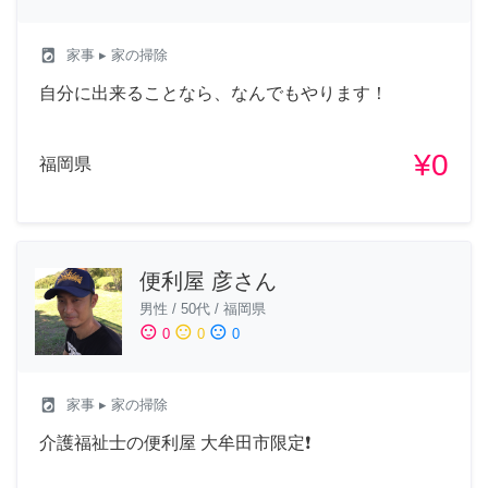
local_laundry_service
家事
▸ 家の掃除
自分に出来ることなら、なんでもやります！
¥0
福岡県
便利屋 彦さん
男性
/
50代
/
福岡県
sentiment_satisfied
sentiment_neutral
sentiment_dissatisfied
0
0
0
local_laundry_service
家事
▸ 家の掃除
介護福祉士の便利屋 大牟田市限定❗️