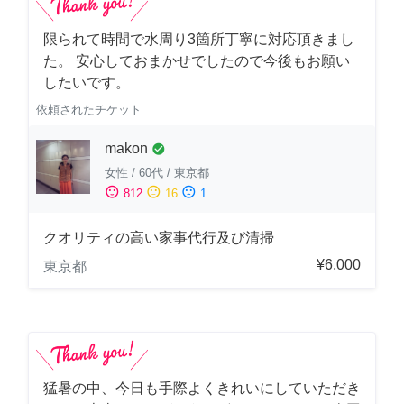
限られて時間で水周り3箇所丁寧に対応頂きまし
た。 安心しておまかせでしたので今後もお願い
したいです。
依頼されたチケット
makon
check_circle
女性
/
60代
/
東京都
sentiment_satisfied
sentiment_neutral
sentiment_dissatisfied
812
16
1
クオリティの高い家事代行及び清掃
¥6,000
東京都
猛暑の中、今日も手際よくきれいにしていただき