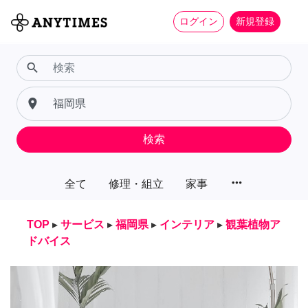
ログイン
新規登録
search
place
検索
more_horiz
全て
修理・組立
家事
TOP
▸
サービス
▸
福岡県
▸
インテリア
▸
観葉植物ア
ドバイス