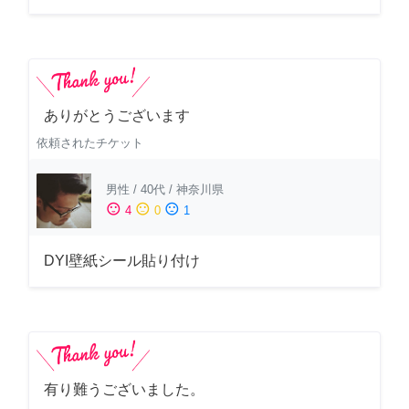
ありがとうございます
依頼されたチケット
男性
/
40代
/
神奈川県
sentiment_satisfied
sentiment_neutral
sentiment_dissatisfied
4
0
1
DYI壁紙シール貼り付け
有り難うございました。