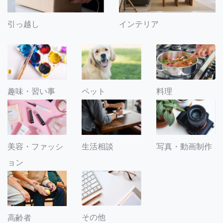
引っ越し
インテリア
趣味・習い事
ペット
料理
美容・ファッシ
生活相談
写真・動画制作
ョン
その他
高齢者