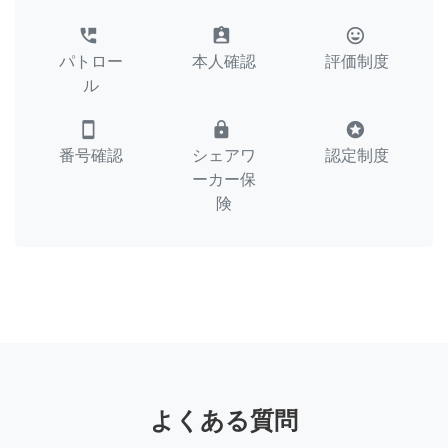
perm_phone_msg
assignment_ind
tag_faces
パトロー
本人確認
評価制度
ル
smartphone
lock
stars
番号確認
シェアワ
認定制度
ーカー保
険
よくある質問