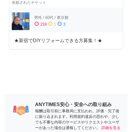
依頼されたチケット
男性
/
60代
/
東京都
sentiment_satisfied
sentiment_neutral
sentiment_dissatisfied
219
1
3
★新宿でDIYリフォームできる方募集！★
ANYTIMES安心・安全への取り組み
報酬は取引前に事務局に支払われ、評価・完了後
に振り込まれます。利用規約違反の恐れや、少し
でも不審な内容のサービスやリクエストやユーザ
ーがあった場合は通報してください。
詳細を見る