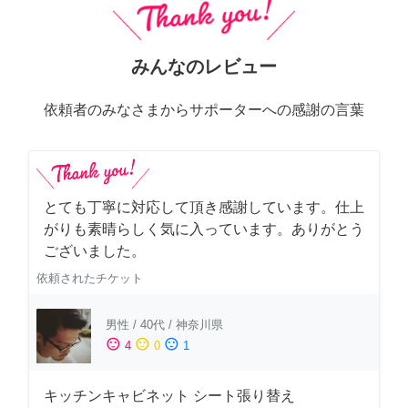
みんなのレビュー
依頼者のみなさまからサポーターへの感謝の言葉
とても丁寧に対応して頂き感謝しています。仕上
がりも素晴らしく気に入っています。ありがとう
ございました。
依頼されたチケット
男性
/
40代
/
神奈川県
sentiment_satisfied
sentiment_neutral
sentiment_dissatisfied
4
0
1
キッチンキャビネット シート張り替え