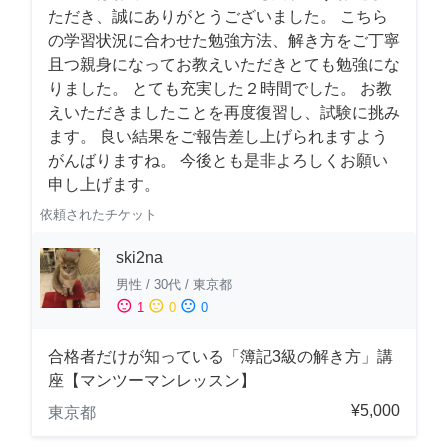
ただき、誠にありがとうございました。 こちら
の学習状況に合わせた勉強方法、解き方をご丁寧
且つ親身になってお教えいただきとても勉強にな
りました。 とても充実した２時間でした。 お教
えいただきましたことを再度復習し、試験に挑み
ます。 良い結果をご報告差し上げられますよう
がんばりますね。 今後とも是非よろしくお願い
申し上げます。
依頼されたチケット
ski2na
男性
/
30代
/
東京都
sentiment_satisfied
sentiment_neutral
sentiment_dissatisfied
1
0
0
合格者だけが知っている「簿記3級の解き方」講
座【マンツーマンレッスン】
¥5,000
東京都