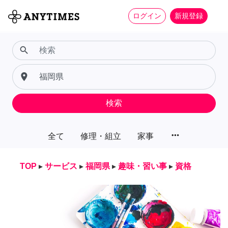
ログイン
新規登録
search
place
検索
more_horiz
全て
修理・組立
家事
TOP
▸
サービス
▸
福岡県
▸
趣味・習い事
▸
資格