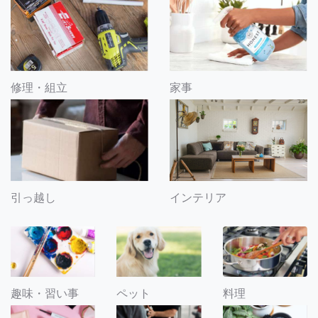
修理・組立
家事
引っ越し
インテリア
趣味・習い事
ペット
料理