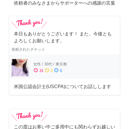
依頼者のみなさまからサポーターへの感謝の言葉
本日もありがとうございます！ また、今後とも
よろしくお願いします。
依頼されたチケット
女性
/
30代
/
東京都
sentiment_satisfied
sentiment_neutral
sentiment_dissatisfied
31
0
0
米国公認会計士(USCPA)についてお話しします
この度はお寒い中ご多用中にも関わらずお越しい