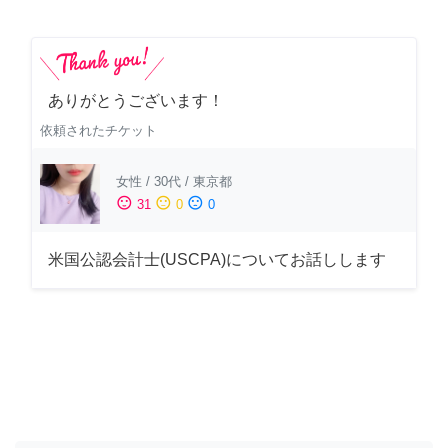
ありがとうございます！
依頼されたチケット
女性
/
30代
/
東京都
sentiment_satisfied
sentiment_neutral
sentiment_dissatisfied
31
0
0
米国公認会計士(USCPA)についてお話しします