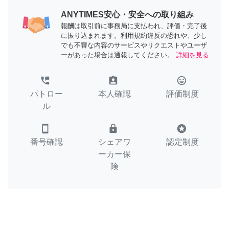
ANYTIMES安心・安全への取り組み
報酬は取引前に事務局に支払われ、評価・完了後
に振り込まれます。利用規約違反の恐れや、少し
でも不審な内容のサービスやリクエストやユーザ
ーがあった場合は通報してください。
詳細を見る
perm_phone_msg
assignment_ind
tag_faces
パトロー
本人確認
評価制度
ル
smartphone
lock
stars
番号確認
シェアワ
認定制度
ーカー保
険