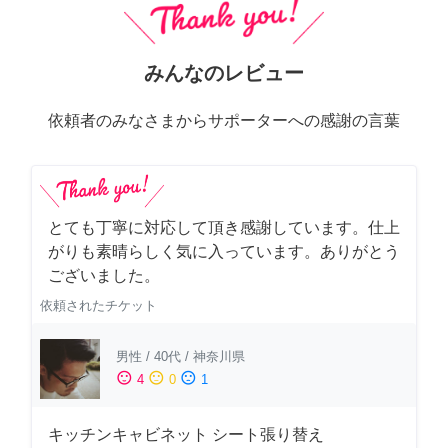
みんなのレビュー
依頼者のみなさまからサポーターへの感謝の言葉
とても丁寧に対応して頂き感謝しています。仕上
がりも素晴らしく気に入っています。ありがとう
ございました。
依頼されたチケット
男性
/
40代
/
神奈川県
sentiment_satisfied
sentiment_neutral
sentiment_dissatisfied
4
0
1
キッチンキャビネット シート張り替え