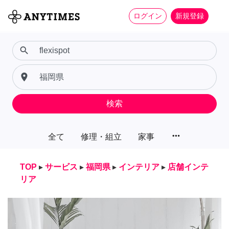
ログイン
新規登録
search
place
検索
more_horiz
全て
修理・組立
家事
TOP
▸
サービス
▸
福岡県
▸
インテリア
▸
店舗インテ
リア