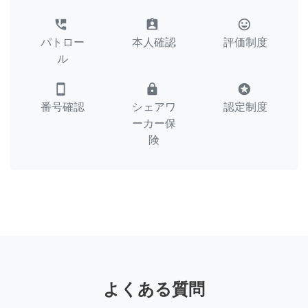
perm_phone_msg
assignment_ind
tag_faces
パトロー
本人確認
評価制度
ル
smartphone
lock
stars
番号確認
シェアワ
認定制度
ーカー保
険
よくある質問