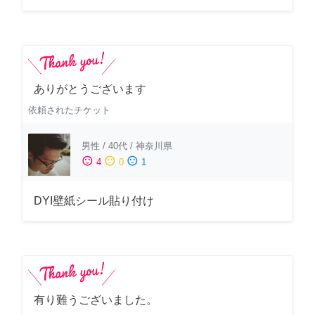
ありがとうございます
依頼されたチケット
男性
/
40代
/
神奈川県
sentiment_satisfied
sentiment_neutral
sentiment_dissatisfied
4
0
1
DYI壁紙シール貼り付け
有り難うございました。