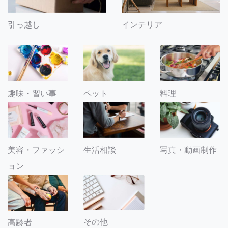
引っ越し
インテリア
趣味・習い事
ペット
料理
美容・ファッシ
生活相談
写真・動画制作
ョン
その他
高齢者