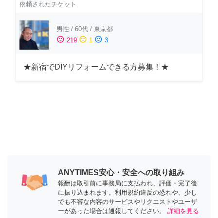
依頼されたチケット
男性
/
60代
/
東京都
sentiment_satisfied
sentiment_neutral
sentiment_dissatisfied
219
1
3
★新宿でDIYリフォームできる方募集！★
ANYTIMES安心・安全への取り組み
報酬は取引前に事務局に支払われ、評価・完了後
に振り込まれます。利用規約違反の恐れや、少し
でも不審な内容のサービスやリクエストやユーザ
ーがあった場合は通報してください。
詳細を見る