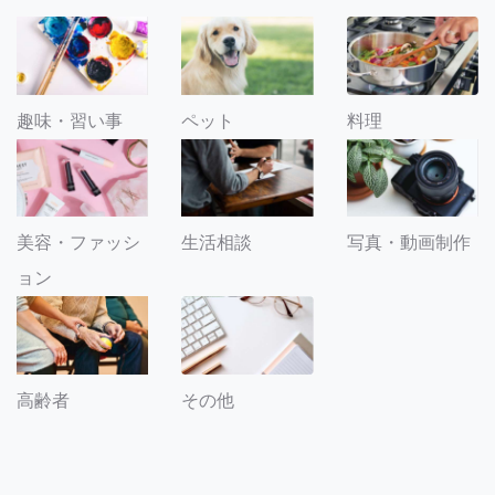
趣味・習い事
ペット
料理
美容・ファッシ
生活相談
写真・動画制作
ョン
その他
高齢者