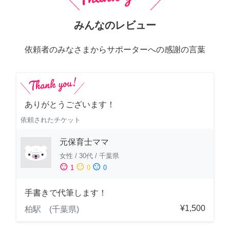
みんなのレビュー
依頼者のみなさまからサポーターへの感謝の言葉
ありがとうございます！
依頼されたチケット
元保育士ママ
女性
/
30代
/
千葉県
sentiment_satisfied
sentiment_neutral
sentiment_dissatisfied
1
0
0
手書きで代筆します！
¥1,500
柏駅 (千葉県)