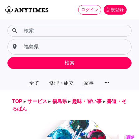
ログイン
新規登録
search
place
検索
more_horiz
全て
修理・組立
家事
TOP
▸
サービス
▸
福島県
▸
趣味・習い事
▸
書道・そ
ろばん