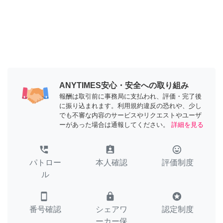
ANYTIMES安心・安全への取り組み
報酬は取引前に事務局に支払われ、評価・完了後
に振り込まれます。利用規約違反の恐れや、少し
でも不審な内容のサービスやリクエストやユーザ
ーがあった場合は通報してください。
詳細を見る
perm_phone_msg
assignment_ind
tag_faces
パトロー
本人確認
評価制度
ル
smartphone
lock
stars
番号確認
シェアワ
認定制度
ーカー保