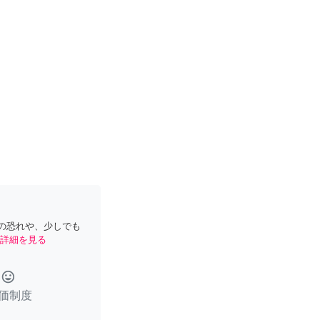
の恐れや、少しでも
詳細を見る
tag_faces
価制度