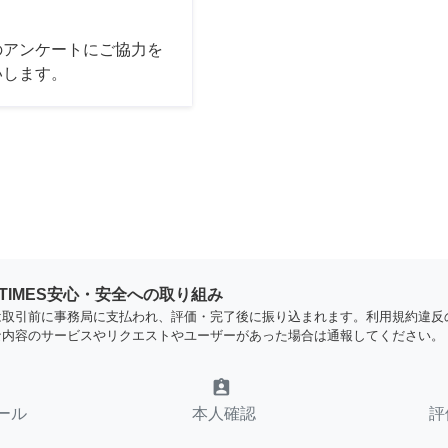
のアンケートにご協力を
いします。
YTIMES安心・安全への取り組み
は取引前に事務局に支払われ、評価・完了後に振り込まれます。利用規約違反
な内容のサービスやリクエストやユーザーがあった場合は通報してください。
assignment_ind
ール
本人確認
評