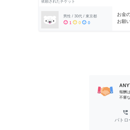
依頼されたチケット
お金
男性
/
30代
/
東京都
お願
sentiment_satisfied
sentiment_neutral
sentiment_dissatisfied
1
0
0
AN
報酬
不審
perm_phone_msg
パトロ