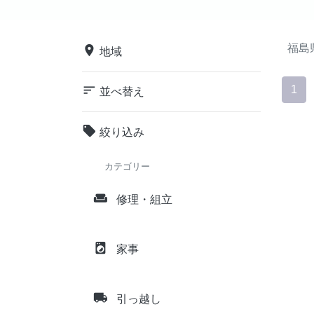
福島
place
地域
sort
1
並べ替え
local_offer
絞り込み
カテゴリー
weekend
修理・組立
local_laundry_service
家事
local_shipping
引っ越し