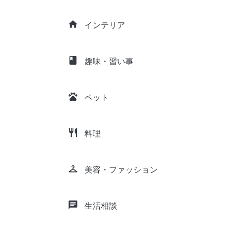
home
インテリア
class
趣味・習い事
pets
ペット
restaurant
料理
checkroom
美容・ファッション
chat
生活相談