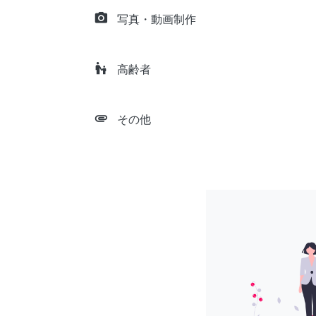
camera_alt
写真・動画制作
escalator_warning
高齢者
attachment
その他