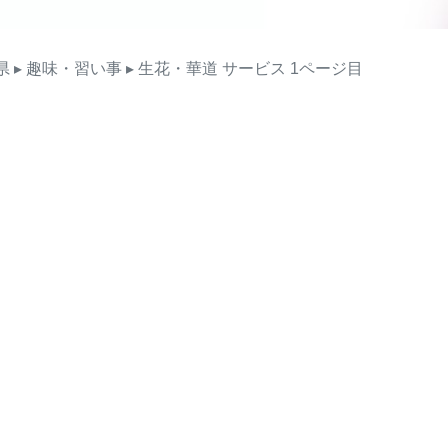
県
▸ 趣味・習い事
▸ 生花・華道
サービス
1ページ目