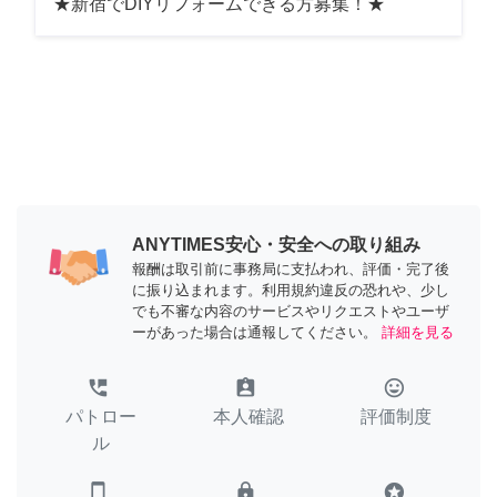
★新宿でDIYリフォームできる方募集！★
ANYTIMES安心・安全への取り組み
報酬は取引前に事務局に支払われ、評価・完了後
に振り込まれます。利用規約違反の恐れや、少し
でも不審な内容のサービスやリクエストやユーザ
ーがあった場合は通報してください。
詳細を見る
perm_phone_msg
assignment_ind
tag_faces
パトロー
本人確認
評価制度
ル
smartphone
lock
stars