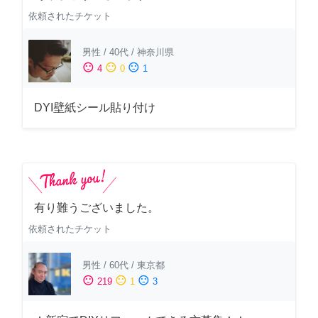
依頼されたチケット
男性
/
40代
/
神奈川県
sentiment_satisfied
sentiment_neutral
sentiment_dissatisfied
4
0
1
DYI壁紙シール貼り付け
有り難うございました。
依頼されたチケット
男性
/
60代
/
東京都
sentiment_satisfied
sentiment_neutral
sentiment_dissatisfied
219
1
3