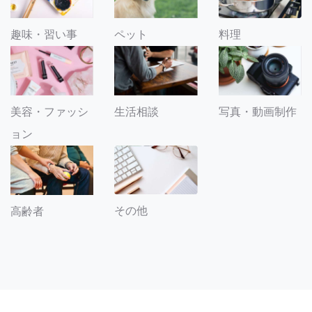
趣味・習い事
ペット
料理
美容・ファッシ
生活相談
写真・動画制作
ョン
その他
高齢者