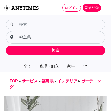
ログイン
新規登録
search
place
検索
more_horiz
全て
修理・組立
家事
TOP
▸
サービス
▸
福島県
▸
インテリア
▸
ガーデニン
グ